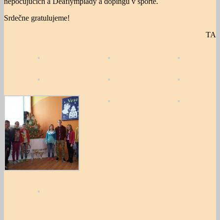
nepočujúcich a Deaflympiády a dopingu v športe.
Srdečne gratulujeme!
TA