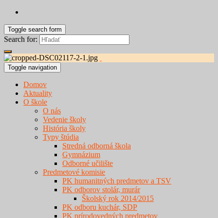
Toggle search form
Search for:
Toggle navigation
Domov
Aktuality
O škole
O nás
Vedenie školy
História školy
Typy štúdia
Stredná odborná škola
Gymnázium
Odborné učilište
Predmetové komisie
PK humanitných predmetov a TSV
PK odborov stolár, murár
Školský rok 2014/2015
PK odboru kuchár, SDP
PK prírodovedných predmetov