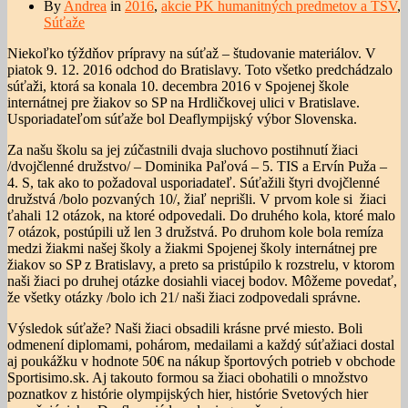
By
Andrea
in
2016
,
akcie PK humanitných predmetov a TSV
,
Súťaže
Niekoľko týždňov prípravy na súťaž – študovanie materiálov. V
piatok 9. 12. 2016 odchod do Bratislavy. Toto všetko predchádzalo
súťaži, ktorá sa konala 10. decembra 2016 v Spojenej škole
internátnej pre žiakov so SP na Hrdličkovej ulici v Bratislave.
Usporiadateľom súťaže bol Deaflympijský výbor Slovenska.
Za našu školu sa jej zúčastnili dvaja sluchovo postihnutí žiaci
/dvojčlenné družstvo/ – Dominika Paľová – 5. TIS a Ervín Puža –
4. S, tak ako to požadoval usporiadateľ. Súťažili štyri dvojčlenné
družstvá /bolo pozvaných 10/, žiaľ neprišli. V prvom kole si žiaci
ťahali 12 otázok, na ktoré odpovedali. Do druhého kola, ktoré malo
7 otázok, postúpili už len 3 družstvá. Po druhom kole bola remíza
medzi žiakmi našej školy a žiakmi Spojenej školy internátnej pre
žiakov so SP z Bratislavy, a preto sa pristúpilo k rozstrelu, v ktorom
naši žiaci po druhej otázke dosiahli viacej bodov. Môžeme povedať,
že všetky otázky /bolo ich 21/ naši žiaci zodpovedali správne.
Výsledok súťaže? Naši žiaci obsadili krásne prvé miesto. Boli
odmenení diplomami, pohárom, medailami a každý súťažiaci dostal
aj poukážku v hodnote 50€ na nákup športových potrieb v obchode
Sportisimo.sk. Aj takouto formou sa žiaci obohatili o množstvo
poznatkov z histórie olympijských hier, histórie Svetových hier