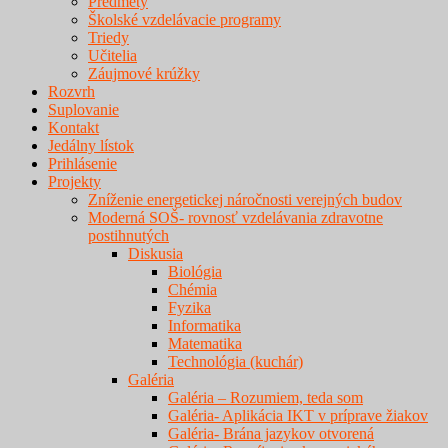
Predmety
Školské vzdelávacie programy
Triedy
Učitelia
Záujmové krúžky
Rozvrh
Suplovanie
Kontakt
Jedálny lístok
Prihlásenie
Projekty
Zníženie energetickej náročnosti verejných budov
Moderná SOŠ- rovnosť vzdelávania zdravotne
postihnutých
Diskusia
Biológia
Chémia
Fyzika
Informatika
Matematika
Technológia (kuchár)
Galéria
Galéria – Rozumiem, teda som
Galéria- Aplikácia IKT v príprave žiakov
Galéria- Brána jazykov otvorená