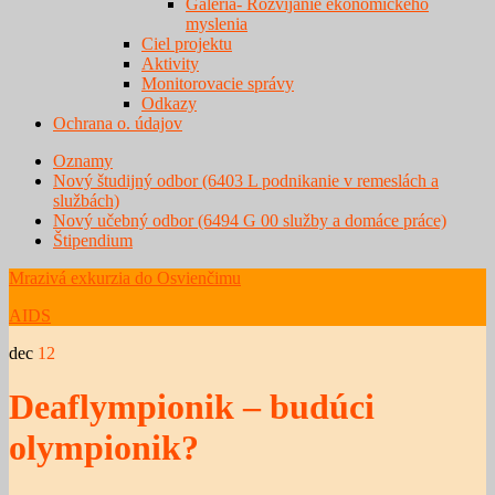
Galéria- Rozvíjanie ekonomického
myslenia
Ciel projektu
Aktivity
Monitorovacie správy
Odkazy
Ochrana o. údajov
Oznamy
Nový študijný odbor (6403 L podnikanie v remeslách a
službách)
Nový učebný odbor (6494 G 00 služby a domáce práce)
Štipendium
Mrazivá exkurzia do Osvienčimu
AIDS
dec
12
Deaflympionik – budúci
olympionik?