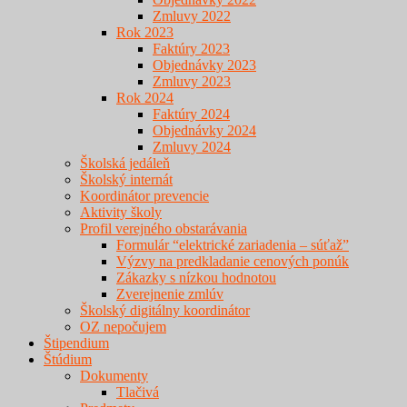
Zmluvy 2022
Rok 2023
Faktúry 2023
Objednávky 2023
Zmluvy 2023
Rok 2024
Faktúry 2024
Objednávky 2024
Zmluvy 2024
Školská jedáleň
Školský internát
Koordinátor prevencie
Aktivity školy
Profil verejného obstarávania
Formulár “elektrické zariadenia – súťaž”
Výzvy na predkladanie cenových ponúk
Zákazky s nízkou hodnotou
Zverejnenie zmlúv
Školský digitálny koordinátor
OZ nepočujem
Štipendium
Štúdium
Dokumenty
Tlačivá