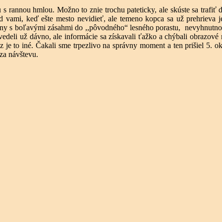
olu s rannou hmlou. Možno to znie trochu pateticky, ale skúste sa tra
d vami, keď ešte mesto nevidieť, ale temeno kopca sa už prehrieva je
 ruiny s boľavými zásahmi do ,,pôvodného“ lesného porastu, nevyhnutno
 vedeli už dávno, ale informácie sa získavali ťažko a chýbali obrazové
az je to iné. Čakali sme trpezlivo na správny moment a ten prišiel 5. 
za návštevu.