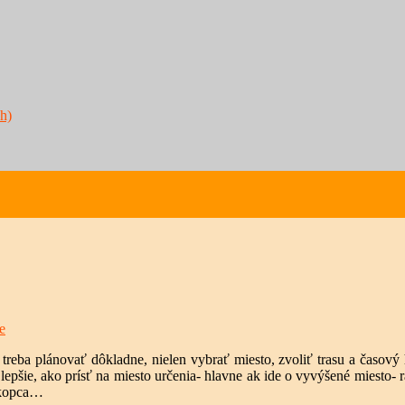
h)
e
e treba plánovať dôkladne, nielen vybrať miesto, zvoliť trasu a časový
 lepšie, ako prísť na miesto určenia- hlavne ak ide o vyvýšené miesto- r
o kopca…