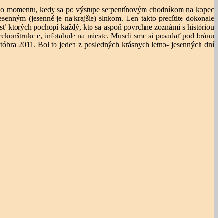
fiť do momentu, kedy sa po výstupe serpentínovým chodníkom na kopec
senným (jesenné je najkrajšie) slnkom. Len takto precítite dokonale
sť ktorých pochopí každý, kto sa aspoň povrchne zoznámi s históriou
 rekonštrukcie, infotabule na mieste. Museli sme si posadať pod bránu
októbra 2011. Bol to jeden z posledných krásnych letno- jesenných dní