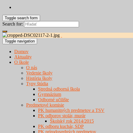
Toggle search form
Search for:
Toggle navigation
Domov
Aktuality
O škole
O nás
Vedenie školy
História školy
Typy štúdia
Stredná odborná škola
Gymnázium
Odborné učilište
Predmetové komisie
PK humanitných predmetov a TSV
PK odborov stolár, murár
Školský rok 2014/2015
PK odboru kuchár, SDP
PK prírodovedných predmetov