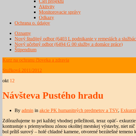
Ciel projektu
Aktivity
Monitorovacie správy
Odkazy
Ochrana o. údajov
Oznamy
Nový študijný odbor (6403 L podnikanie v remeslách a službác
Nový učebný odbor (6494 G 00 služby a domáce práce)
Štipendium
Kurz na ochranu človeka a zdravia
Stužková 2011/2012
okt
12
Návšteva Pustého hradu
By
admin
in
akcie PK humanitných predmetov a TSV
,
Exkurzi
Zdôrazňujeme to pri každej vhodnej príležitosti, teraz opäť- exkurzi
kontrastuje s priemyselnou zónou okolitej mestskej výstavby, niet nič
bol príliš surový – holé chladné kamene, otvorené bezútešné temen