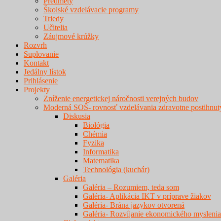
Predmety
Školské vzdelávacie programy
Triedy
Učitelia
Záujmové krúžky
Rozvrh
Suplovanie
Kontakt
Jedálny lístok
Prihlásenie
Projekty
Zníženie energetickej náročnosti verejných budov
Moderná SOŠ- rovnosť vzdelávania zdravotne postihnut
Diskusia
Biológia
Chémia
Fyzika
Informatika
Matematika
Technológia (kuchár)
Galéria
Galéria – Rozumiem, teda som
Galéria- Aplikácia IKT v príprave žiakov
Galéria- Brána jazykov otvorená
Galéria- Rozvíjanie ekonomického myslenia