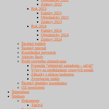
Zmluvy 2022
Rok 2023
Faktúry 2023
Objednávky 2023
Zmluvy 2023
Rok 2024
Faktúry 2024
Objednávky 2024
Zmluvy 2024
Školská jedáleň
Školský internát
Koordinátor prevencie
Aktivity školy
Profil verejného obstarávania
Formulár “elektrické zariadenia – súťaž”
Výzvy na predkladanie cenových ponúk
Zákazky s nízkou hodnotou
Zverejnenie zmlúv
Školský digitálny koordinátor
OZ nepočujem
Štipendium
Štúdium
Dokumenty
Tlačivá