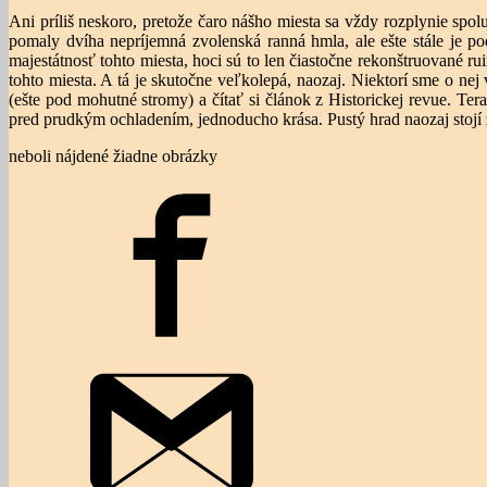
Ani príliš neskoro, pretože čaro nášho miesta sa vždy rozplynie sp
pomaly dvíha nepríjemná zvolenská ranná hmla, ale ešte stále je po
majestátnosť tohto miesta, hoci sú to len čiastočne rekonštruované
tohto miesta. A tá je skutočne veľkolepá, naozaj. Niektorí sme o nej
(ešte pod mohutné stromy) a čítať si článok z Historickej revue. Ter
pred prudkým ochladením, jednoducho krása. Pustý hrad naozaj stojí 
neboli nájdené žiadne obrázky