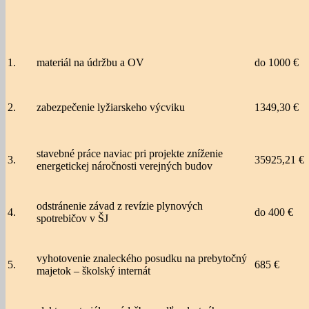
1.
materiál na údržbu a OV
do 1000 €
2.
zabezpečenie lyžiarskeho výcviku
1349,30 €
stavebné práce naviac pri projekte zníženie
3.
35925,21 €
energetickej náročnosti verejných budov
odstránenie závad z revízie plynových
4.
do 400 €
spotrebičov v ŠJ
vyhotovenie znaleckého posudku na prebytočný
5.
685 €
majetok – školský internát