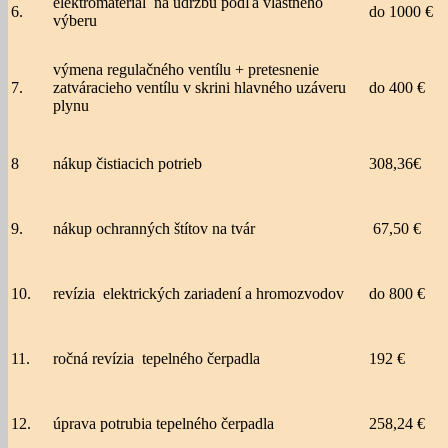
elektromateriál na údržbu podľa vlastného
6.
do 1000 €
výberu
výmena regulačného ventílu + pretesnenie
7.
zatváracieho ventílu v skrini hlavného uzáveru
do 400 €
plynu
8
nákup čistiacich potrieb
308,36€
9.
nákup ochranných štítov na tvár
67,50 €
10.
revízia elektrických zariadení a hromozvodov
do 800 €
11.
ročná revízia tepelného čerpadla
192 €
12.
úprava potrubia tepelného čerpadla
258,24 €