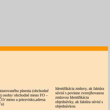
Identifikácia zmluvy, ak faktúra
akturovaného plnenia (obchodné
súvisí s povinne zverejňovanou
kej osoby/ obchodné meno FO –
zmluvou Identifikácia
ČO/ meno a priezvisko,adresa
objednávky, ak faktúra súvisí s
ľa)
objednávkou