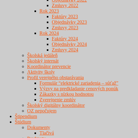
Zmluvy 2022
Rok 2023
Faktúry 2023
Objednávky 2023
Zmluvy 2023
Rok 2024
Faktúry 2024
Objednávky 2024
Zmluvy 2024
Školská jedáleň
Školský internát
Koordinátor prevencie
Aktivity školy
Profil verejného obstarávania
Formulár “elektrické zariadenia – súťaž”
Výzvy na predkladanie cenových ponúk
Zákazky s nízkou hodnotou
Zverejnenie zmlúv
Školský digitálny koordinátor
OZ nepočujem
Štipendium
Štúdium
Dokumenty
Tlačivá