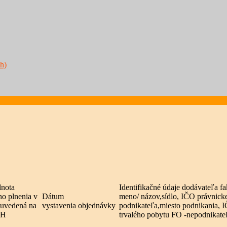
h)
dnota
Identifikačné údaje dodávateľa f
ho plnenia v
Dátum
meno/ názov,sídlo, IČO právnic
 uvedená na
vystavenia objednávky
podnikateľa,miesto podnikania, I
PH
trvalého pobytu FO -nepodnikate