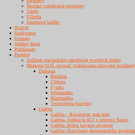
Predmety
Školské vzdelávacie programy
Triedy
Učitelia
Záujmové krúžky
Rozvrh
Suplovanie
Kontakt
Jedálny lístok
Prihlásenie
Projekty
Zníženie energetickej náročnosti verejných budov
Moderná SOŠ- rovnosť vzdelávania zdravotne postihnut
Diskusia
Biológia
Chémia
Fyzika
Informatika
Matematika
Technológia (kuchár)
Galéria
Galéria – Rozumiem, teda som
Galéria- Aplikácia IKT v príprave žiakov
Galéria- Brána jazykov otvorená
Galéria- Rozvíjanie ekonomického myslenia