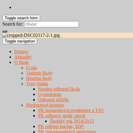
Toggle search form
Search for:
Toggle navigation
Domov
Aktuality
O škole
O nás
Vedenie školy
História školy
Typy štúdia
Stredná odborná škola
Gymnázium
Odborné učilište
Predmetové komisie
PK humanitných predmetov a TSV
PK odborov stolár, murár
Školský rok 2014/2015
PK odboru kuchár, SDP
PK prírodovedných predmetov