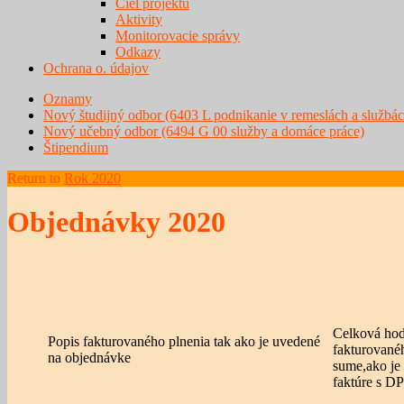
Ciel projektu
Aktivity
Monitorovacie správy
Odkazy
Ochrana o. údajov
Oznamy
Nový študijný odbor (6403 L podnikanie v remeslách a službác
Nový učebný odbor (6494 G 00 služby a domáce práce)
Štipendium
Return to
Rok 2020
Objednávky 2020
Celková ho
Popis fakturovaného plnenia tak ako je uvedené
fakturované
na objednávke
sume,ako je
faktúre s D