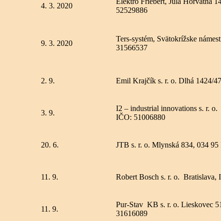
Elektro Friebert, Jula Horvátha 
4. 3. 2020
52529886
Ters-systém, Svätokrížske námes
9. 3. 2020
31566537
2. 9.
Emil Krajčík s. r. o. Dlhá 1424
I2 – industrial innovations s. r.
3. 9.
IČO: 51006880
20. 6.
JTB s. r. o. Mlynská 834, 034 9
11. 9.
Robert Bosch s. r. o. Bratislava
Pur-Stav KB s. r. o. Lieskovec 
11. 9.
31616089