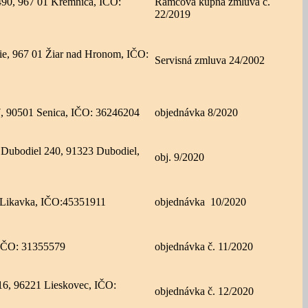
1490, 967 01 Kremnica, IČO:
Rámcová kúpna zmluva č.
22/2019
tie, 967 01 Žiar nad Hronom, IČO:
Servisná zmluva 24/2002
/47, 90501 Senica, IČO: 36246204
objednávka 8/2020
 o. Dubodiel 240, 91323 Dubodiel,
obj. 9/2020
5 Likavka, IČO:45351911
objednávka 10/2020
, IČO: 31355579
objednávka č. 11/2020
516, 96221 Lieskovec, IČO:
objednávka č. 12/2020