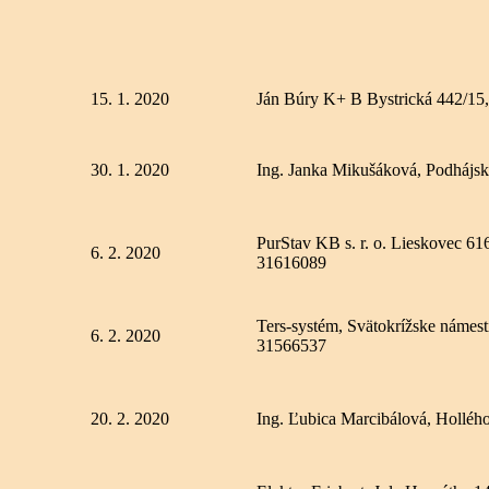
15. 1. 2020
Ján Búry K+ B Bystrická 442/15
30. 1. 2020
Ing. Janka Mikušáková, Podhájs
PurStav KB s. r. o. Lieskovec 6
6. 2. 2020
31616089
Ters-systém, Svätokrížske námes
6. 2. 2020
31566537
20. 2. 2020
Ing. Ľubica Marcibálová, Holléh