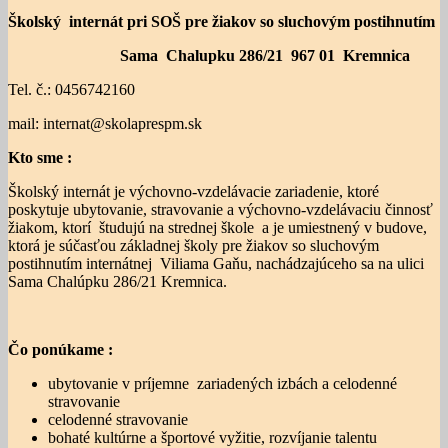
Školský internát pri SOŠ pre žiakov so sluchovým postihnutím
Sama Chalupku 286/21 967 01 Kremnica
Tel. č.: 0456742160
mail: internat@skolaprespm.sk
Kto sme :
Školský internát je výchovno-vzdelávacie zariadenie, ktoré
poskytuje ubytovanie, stravovanie a výchovno-vzdelávaciu činnosť
žiakom, ktorí študujú na strednej škole a je umiestnený v budove,
ktorá je súčasťou základnej školy pre žiakov so sluchovým
postihnutím internátnej Viliama Gaňu, nachádzajúceho sa na ulici
Sama Chalúpku 286/21 Kremnica.
Čo ponúkame :
ubytovanie v príjemne zariadených izbách a celodenné
stravovanie
celodenné stravovanie
bohaté kultúrne a športové vyžitie, rozvíjanie talentu