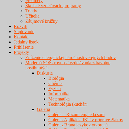
Predmety
Školské vzdelávacie programy
Triedy
Učitelia
Záujmové krúžky
Rozvrh
Suplovanie
Kontakt
Jedálny lístok
Prihlásenie
Projekty
Zníženie energetickej náročnosti verejných budov
Moderná SOŠ- rovnosť vzdelávania zdravotne
postihnutých
Diskusia
Biológia
Chémia
Fyzika
Informatika
Matematika
Technológia (kuchár)
Galéria
Galéria – Rozumiem, teda som
Galéria- Aplikácia IKT v príprave žiakov
Galéria- Brána jazykov otvorená