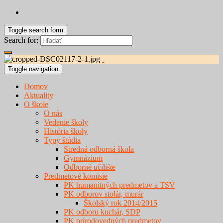
Toggle search form
Search for:
Toggle navigation
Domov
Aktuality
O škole
O nás
Vedenie školy
História školy
Typy štúdia
Stredná odborná škola
Gymnázium
Odborné učilište
Predmetové komisie
PK humanitných predmetov a TSV
PK odborov stolár, murár
Školský rok 2014/2015
PK odboru kuchár, SDP
PK prírodovedných predmetov