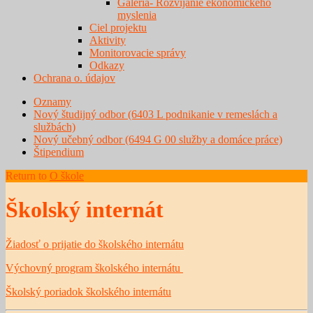
Galéria- Rozvíjanie ekonomického
myslenia
Ciel projektu
Aktivity
Monitorovacie správy
Odkazy
Ochrana o. údajov
Oznamy
Nový študijný odbor (6403 L podnikanie v remeslách a
službách)
Nový učebný odbor (6494 G 00 služby a domáce práce)
Štipendium
Return to
O škole
Školský internát
Žiadosť o prijatie do školského internátu
Výchovný program školského internátu
Školský poriadok školského internátu