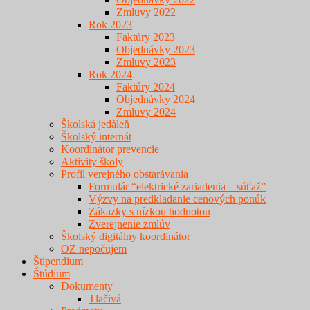
Zmluvy 2022
Rok 2023
Faktúry 2023
Objednávky 2023
Zmluvy 2023
Rok 2024
Faktúry 2024
Objednávky 2024
Zmluvy 2024
Školská jedáleň
Školský internát
Koordinátor prevencie
Aktivity školy
Profil verejného obstarávania
Formulár “elektrické zariadenia – súťaž”
Výzvy na predkladanie cenových ponúk
Zákazky s nízkou hodnotou
Zverejnenie zmlúv
Školský digitálny koordinátor
OZ nepočujem
Štipendium
Štúdium
Dokumenty
Tlačivá