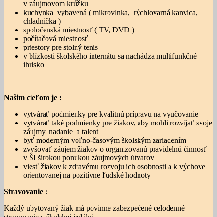
v záujmovom krúžku
kuchynka vybavená ( mikrovlnka, rýchlovarná kanvica,
chladnička )
spoločenská miestnosť ( TV, DVD )
počítačová miestnosť
priestory pre stolný tenis
v blízkosti školského internátu sa nachádza multifunkčné
ihrisko
Našim cieľom je :
vytvárať podmienky pre kvalitnú prípravu na vyučovanie
vytvárať také podmienky pre žiakov, aby mohli rozvíjať svoje
záujmy, nadanie a talent
byť moderným voľno-časovým školským zariadením
zvyšovať záujem žiakov o organizovanú pravidelnú činnosť
v ŠI širokou ponukou záujmových útvarov
viesť žiakov k zdravému rozvoju ich osobnosti a k výchove
orientovanej na pozitívne ľudské hodnoty
Stravovanie :
Každý ubytovaný žiak má povinne zabezpečené celodenné
stravovanie v školskej jedálni