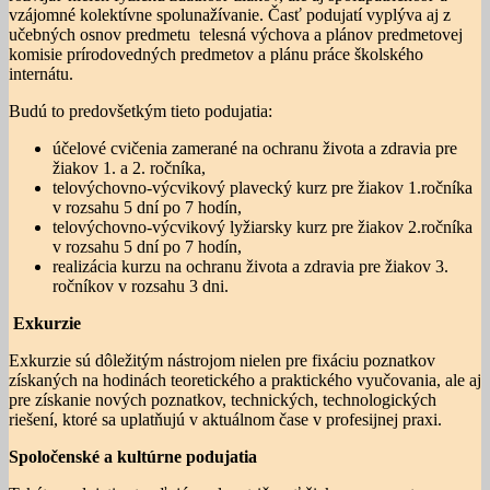
vzájomné kolektívne spolunažívanie. Časť podujatí vyplýva aj z
učebných osnov predmetu telesná výchova a plánov predmetovej
komisie prírodovedných predmetov a plánu práce školského
internátu.
Budú to predovšetkým tieto podujatia:
účelové cvičenia zamerané na ochranu života a zdravia pre
žiakov 1. a 2. ročníka,
telovýchovno-výcvikový plavecký kurz pre žiakov 1.ročníka
v rozsahu 5 dní po 7 hodín,
telovýchovno-výcvikový lyžiarsky kurz pre žiakov 2.ročníka
v rozsahu 5 dní po 7 hodín,
realizácia kurzu na ochranu života a zdravia pre žiakov 3.
ročníkov v rozsahu 3 dni.
Exkurzie
Exkurzie sú dôležitým nástrojom nielen pre fixáciu poznatkov
získaných na hodinách teoretického a praktického vyučovania, ale aj
pre získanie nových poznatkov, technických, technologických
riešení, ktoré sa uplatňujú v aktuálnom čase v profesijnej praxi.
Spoločenské a kultúrne podujatia