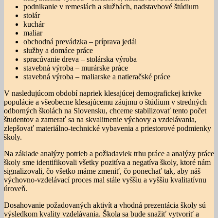
podnikanie v remeslách a službách, nadstavbové štúdium
stolár
kuchár
maliar
obchodná prevádzka – príprava jedál
služby a domáce práce
spracúvanie dreva – stolárska výroba
stavebná výroba – murárske práce
stavebná výroba – maliarske a natieračské práce
V nasledujúcom období napriek klesajúcej demografickej krivke
populácie a všeobecne klesajúcemu záujmu o štúdium v stredných
odborných školách na Slovensku, chceme stabilizovať tento počet
študentov a zamerať sa na skvalitnenie výchovy a vzdelávania,
zlepšovať materiálno-technické vybavenia a priestorové podmienky
školy.
Na základe analýzy potrieb a požiadaviek trhu práce a analýzy práce
školy sme identifikovali všetky pozitíva a negatíva školy, ktoré nám
signalizovali, čo všetko máme zmeniť, čo ponechať tak, aby náš
výchovno-vzdelávací proces mal stále vyššiu a vyššiu kvalitatívnu
úroveň.
Dosahovanie požadovaných aktivít a vhodná prezentácia školy sú
výsledkom kvality vzdelávania. Škola sa bude snažiť vytvoriť a