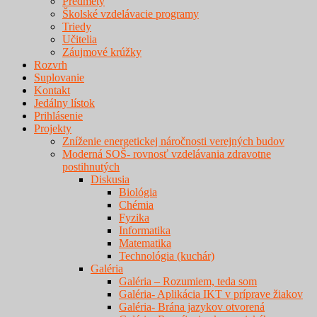
Predmety
Školské vzdelávacie programy
Triedy
Učitelia
Záujmové krúžky
Rozvrh
Suplovanie
Kontakt
Jedálny lístok
Prihlásenie
Projekty
Zníženie energetickej náročnosti verejných budov
Moderná SOŠ- rovnosť vzdelávania zdravotne
postihnutých
Diskusia
Biológia
Chémia
Fyzika
Informatika
Matematika
Technológia (kuchár)
Galéria
Galéria – Rozumiem, teda som
Galéria- Aplikácia IKT v príprave žiakov
Galéria- Brána jazykov otvorená