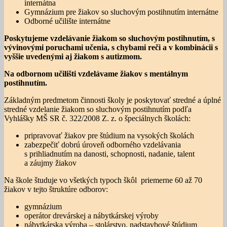
internátna
Gymnázium pre žiakov so sluchovým postihnutím internátne
Odborné učilište internátne
Poskytujeme vzdelávanie žiakom so sluchovým postihnutím, s
vývinovými poruchami učenia, s chybami reči a v kombinácii s
vyššie uvedenými aj žiakom s autizmom.
Na odbornom učilišti vzdelávame žiakov s mentálnym
postihnutím.
Základným predmetom činnosti školy je poskytovať stredné a úplné
stredné vzdelanie žiakom so sluchovým postihnutím podľa
Vyhlášky MŠ SR č. 322/2008 Z. z. o špeciálnych školách:
pripravovať žiakov pre štúdium na vysokých školách
zabezpečiť dobrú úroveň odborného vzdelávania
s prihliadnutím na danosti, schopnosti, nadanie, talent
a záujmy žiakov
Na škole študuje vo všetkých typoch škôl priemerne 60 až 70
žiakov v tejto štruktúre odborov:
gymnázium
operátor drevárskej a nábytkárskej výroby
nábytkárska výroba – stolárstvo, nadstavbové štúdium