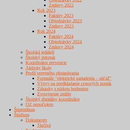
Zmluvy 2022
Rok 2023
Faktúry 2023
Objednávky 2023
Zmluvy 2023
Rok 2024
Faktúry 2024
Objednávky 2024
Zmluvy 2024
Školská jedáleň
Školský internát
Koordinátor prevencie
Aktivity školy
Profil verejného obstarávania
Formulár “elektrické zariadenia – súťaž”
Výzvy na predkladanie cenových ponúk
Zákazky s nízkou hodnotou
Zverejnenie zmlúv
Školský digitálny koordinátor
OZ nepočujem
Štipendium
Štúdium
Dokumenty
Tlačivá