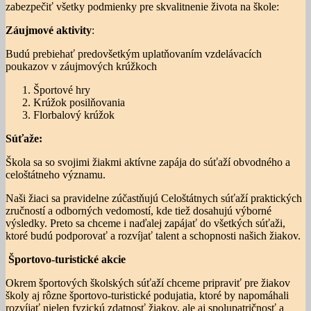
zabezpečiť všetky podmienky pre skvalitnenie života na škole:
Záujmové aktivity
:
Budú prebiehať predovšetkým uplatňovaním vzdelávacích
poukazov v záujmových krúžkoch
Športové hry
Krúžok posilňovania
Florbalový krúžok
Súťaže:
Škola sa so svojimi žiakmi aktívne zapája do súťaží obvodného a
celoštátneho významu.
Naši žiaci sa pravidelne zúčastňujú Celoštátnych súťaží praktických
zručností a odborných vedomostí, kde tiež dosahujú výborné
výsledky. Preto sa chceme i naďalej zapájať do všetkých súťaži,
ktoré budú podporovať a rozvíjať talent a schopnosti našich žiakov.
Športovo-turistické akcie
Okrem športových školských súťaží chceme pripraviť pre žiakov
školy aj rôzne športovo-turistické podujatia, ktoré by napomáhali
rozvíjať nielen fyzickú zdatnosť žiakov, ale aj spolupatričnosť a