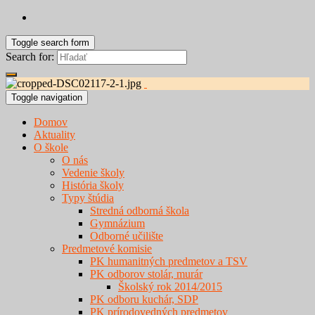
Toggle search form
Search for:
Toggle navigation
Domov
Aktuality
O škole
O nás
Vedenie školy
História školy
Typy štúdia
Stredná odborná škola
Gymnázium
Odborné učilište
Predmetové komisie
PK humanitných predmetov a TSV
PK odborov stolár, murár
Školský rok 2014/2015
PK odboru kuchár, SDP
PK prírodovedných predmetov