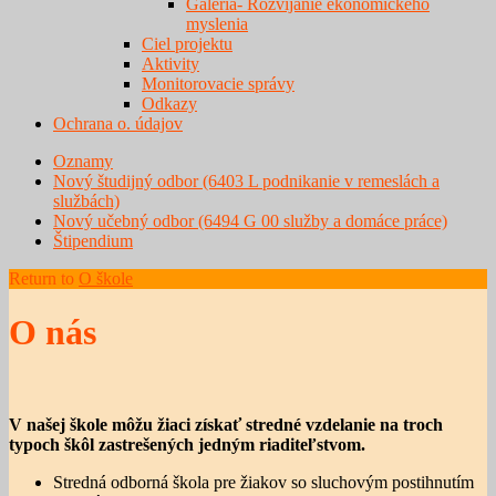
Galéria- Rozvíjanie ekonomického
myslenia
Ciel projektu
Aktivity
Monitorovacie správy
Odkazy
Ochrana o. údajov
Oznamy
Nový študijný odbor (6403 L podnikanie v remeslách a
službách)
Nový učebný odbor (6494 G 00 služby a domáce práce)
Štipendium
Return to
O škole
O nás
V našej škole môžu žiaci získať stredné vzdelanie na troch
typoch škôl zastrešených jedným riaditeľstvom.
Stredná odborná škola pre žiakov so sluchovým postihnutím