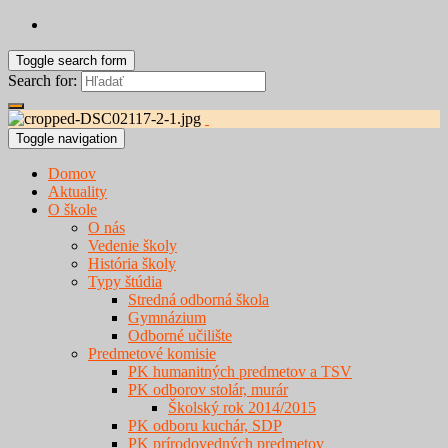
Toggle search form
Search for:
Toggle navigation
Domov
Aktuality
O škole
O nás
Vedenie školy
História školy
Typy štúdia
Stredná odborná škola
Gymnázium
Odborné učilište
Predmetové komisie
PK humanitných predmetov a TSV
PK odborov stolár, murár
Školský rok 2014/2015
PK odboru kuchár, SDP
PK prírodovedných predmetov