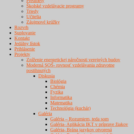
Predmety
Školské vzdelávacie programy
Triedy
Učitelia
Záujmové krúžky
Rozvrh
Suplovanie
Kontakt
Jedálny lístok
Prihlásenie
Projekty
Zníženie energetickej náročnosti verejných budov
Moderná SOŠ- rovnosť vzdelávania zdravotne
postihnutých
Diskusia
Biológia
Chémia
Fyzika
Informatika
Matematika
Technológia (kuchár)
Galéria
Galéria – Rozumiem, teda som
Galéria- Aplikácia IKT v príprave žiakov
Galéria- Brána jazykov otvorená