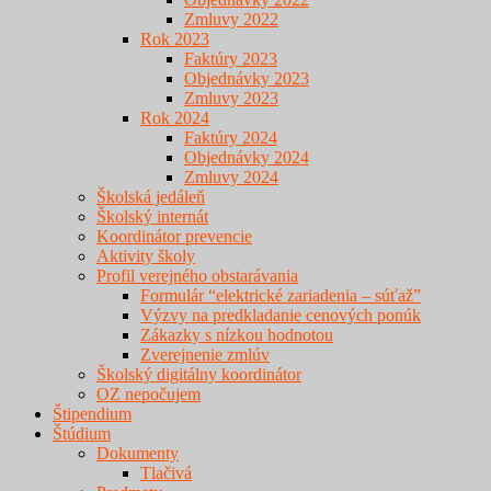
Zmluvy 2022
Rok 2023
Faktúry 2023
Objednávky 2023
Zmluvy 2023
Rok 2024
Faktúry 2024
Objednávky 2024
Zmluvy 2024
Školská jedáleň
Školský internát
Koordinátor prevencie
Aktivity školy
Profil verejného obstarávania
Formulár “elektrické zariadenia – súťaž”
Výzvy na predkladanie cenových ponúk
Zákazky s nízkou hodnotou
Zverejnenie zmlúv
Školský digitálny koordinátor
OZ nepočujem
Štipendium
Štúdium
Dokumenty
Tlačivá