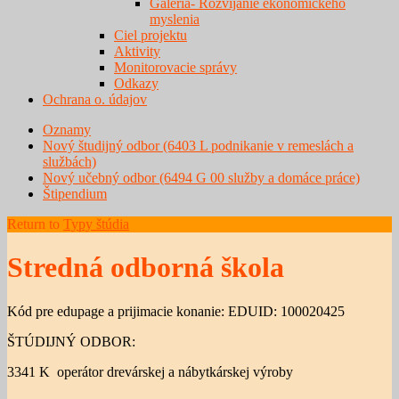
Galéria- Rozvíjanie ekonomického
myslenia
Ciel projektu
Aktivity
Monitorovacie správy
Odkazy
Ochrana o. údajov
Oznamy
Nový študijný odbor (6403 L podnikanie v remeslách a
službách)
Nový učebný odbor (6494 G 00 služby a domáce práce)
Štipendium
Return to
Typy štúdia
Stredná odborná škola
Kód pre edupage a prijimacie konanie: EDUID: 100020425
ŠTÚDIJNÝ ODBOR:
3341 K operátor drevárskej a nábytkárskej výroby