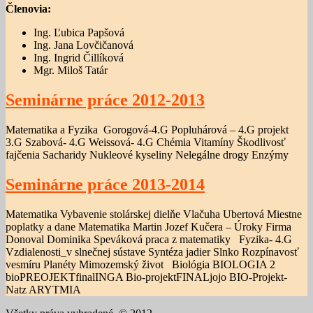
Členovia:
Ing. Ľubica Papšová
Ing. Jana Lovčičanová
Ing. Ingrid Čillíková
Mgr. Miloš Tatár
Seminárne práce 2012-2013
Matematika a Fyzika Gorogová-4.G Popluhárová – 4.G projekt
3.G Szabová- 4.G Weissová- 4.G Chémia Vitamíny Škodlivosť
fajčenia Sacharidy Nukleové kyseliny Nelegálne drogy Enzýmy
Seminárne práce 2013-2014
Matematika Vybavenie stolárskej dielňe Vlačuha Ubertová Miestne
poplatky a dane Matematika Martin Jozef Kučera – Úroky Firma
Donoval Dominika Speváková praca z matematiky Fyzika- 4.G
Vzdialenosti_v slnečnej sústave Syntéza jadier Slnko Rozpínavosť
vesmíru Planéty Mimozemský život Biológia BIOLOGIA 2
bioPREOJEKTfinalINGA Bio-projektFINALjojo BIO-Projekt-
Natz ARYTMIA