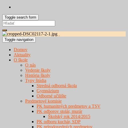
Toggle search form
Search
for:
Toggle navigation
Domov
Aktuality
O škole
O nás
Vedenie školy
História školy
Typy štúdia
Stredná odborná škola
Gymnázium
Odborné učilište
Predmetové komisie
PK humanitných predmetov a TSV
PK odborov stolár, murár
Školský rok 2014/2015
PK odboru kuchár, SDP
PK prírodovedných predmetov