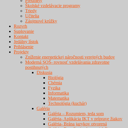
Predmety
Školské vzdelávacie programy
Triedy
Učitelia
Záujmové krúžky
Rozvrh
Suplovanie
Kontakt
Jedálny lístok
Prihlásenie
Projekty
Zníženie energetickej náročnosti verejných budov
Moderná SOŠ- rovnosť vzdelávania zdravotne
postihnutých
Diskusia
Biológia
Chémia
Fyzika
Informatika
Matematika
Technológia (kuchár)
Galéria
Galéria – Rozumiem, teda som
Galéria- Aplikácia IKT v príprave žiakov
Galéria- Brána jazykov otvorená