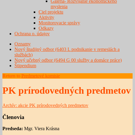
Galéria- Rozvíjanie ekonomického
myslenia
Ciel projektu
Aktivity
Monitorovacie správy
Odkazy
Ochrana o. údajov
Oznamy
Nový študijný odbor (6403 L podnikanie v remeslách a
službách)
Nový učebný odbor (6494 G 00 služby a domáce práce)
Štipendium
Return to
Predmetové komisie
PK prírodovedných predmetov
Archív: akcie PK prírodovedných predmetov
Členovia
Predseda:
Mgr. Viera Krásna