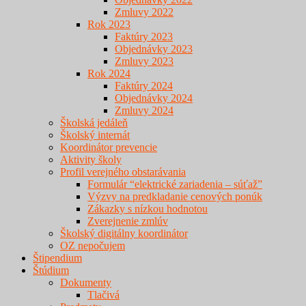
Zmluvy 2022
Rok 2023
Faktúry 2023
Objednávky 2023
Zmluvy 2023
Rok 2024
Faktúry 2024
Objednávky 2024
Zmluvy 2024
Školská jedáleň
Školský internát
Koordinátor prevencie
Aktivity školy
Profil verejného obstarávania
Formulár “elektrické zariadenia – súťaž”
Výzvy na predkladanie cenových ponúk
Zákazky s nízkou hodnotou
Zverejnenie zmlúv
Školský digitálny koordinátor
OZ nepočujem
Štipendium
Štúdium
Dokumenty
Tlačivá