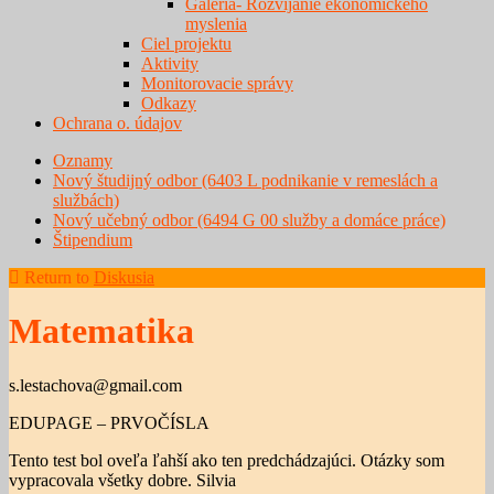
Galéria- Rozvíjanie ekonomického
myslenia
Ciel projektu
Aktivity
Monitorovacie správy
Odkazy
Ochrana o. údajov
Oznamy
Nový študijný odbor (6403 L podnikanie v remeslách a
službách)
Nový učebný odbor (6494 G 00 služby a domáce práce)
Štipendium
Return to
Diskusia
Matematika
s.lestachova@gmail.com
EDUPAGE – PRVOČÍSLA
Tento test bol oveľa ľahší ako ten predchádzajúci. Otázky som
vypracovala všetky dobre. Silvia