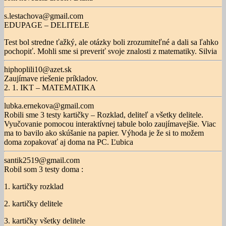
s.lestachova@gmail.com
EDUPAGE – DELITELE
Test bol stredne ťažký, ale otázky boli zrozumiteľné a dali sa ľahko
pochopiť. Mohli sme si preveriť svoje znalosti z matematiky. Silvia
hiphoplili10@azet.sk
Zaujímave riešenie príkladov.
2. 1. IKT – MATEMATIKA
lubka.ernekova@gmail.com
Robili sme 3 testy kartičky – Rozklad, deliteľ a všetky delitele.
Vyučovanie pomocou interaktívnej tabule bolo zaujímavejšie. Viac
ma to bavilo ako skúšanie na papier. Výhoda je že si to možem
doma zopakovať aj doma na PC. Ľubica
santik2519@gmail.com
Robil som 3 testy doma :
1. kartičky rozklad
2. kartičky delitele
3. kartičky všetky delitele