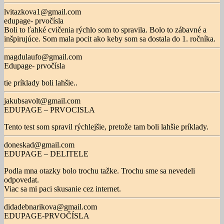
lvitazkova1@gmail.com
edupage- prvočísla
Boli to ľahké cvičenia rýchlo som to spravila. Bolo to zábavné a
inšpirujúce. Som mala pocit ako keby som sa dostala do 1. ročníka.
magdulaufo@gmail.com
Edupage- prvočísla
tie príklady boli lahšie..
jakubsavolt@gmail.com
EDUPAGE – PRVOCISLA
Tento test som spravil rýchlejšie, pretože tam boli lahšie príklady.
doneskad@gmail.com
EDUPAGE – DELITELE
Podla mna otazky bolo trochu tažke. Trochu sme sa nevedeli
odpovedat.
Viac sa mi paci skusanie cez internet.
didadebnarikova@gmail.com
EDUPAGE-PRVOČÍSLA