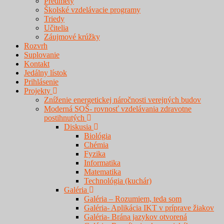
Predmety
Školské vzdelávacie programy
Triedy
Učitelia
Záujmové krúžky
Rozvrh
Suplovanie
Kontakt
Jedálny lístok
Prihlásenie
Projekty
Zníženie energetickej náročnosti verejných budov
Moderná SOŠ- rovnosť vzdelávania zdravotne
postihnutých
Diskusia
Biológia
Chémia
Fyzika
Informatika
Matematika
Technológia (kuchár)
Galéria
Galéria – Rozumiem, teda som
Galéria- Aplikácia IKT v príprave žiakov
Galéria- Brána jazykov otvorená