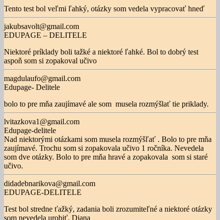
Tento test bol veľmi ľahký, otázky som vedela vypracovať hneď
jakubsavolt@gmail.com
EDUPAGE – DELITELE
Niektoré príklady boli tažké a niektoré ľahké. Bol to dobrý test
aspoň som si zopakoval učivo
magdulaufo@gmail.com
Edupage- Delitele
bolo to pre mňa zaujímavé ale som musela rozmýšlať tie priklady.
lvitazkova1@gmail.com
Edupage-delitele
Nad niektorými otázkami som musela rozmýšľať . Bolo to pre mňa
zaujímavé. Trochu som si zopakovala učivo 1 ročníka. Nevedela
som dve otázky. Bolo to pre mňa hravé a zopakovala som si staré
učivo.
didadebnarikova@gmail.com
EDUPAGE-DELITELE
Test bol stredne ťažký, zadania boli zrozumiteľné a niektoré otázky
som nevedela urobiť. Diana