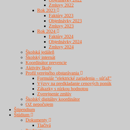
Zmluvy 2022
Rok 2023
Faktúry 2023
Objednávky 2023
Zmluvy 2023
Rok 2024
Faktúry 2024
Objednávky 2024
Zmluvy 2024
Školská jedáleň
Školský internát
Koordinátor prevencie
Aktivity školy
Profil verejného obstarávania
Formulár “elektrické zariadenia – súťaž”
Výzvy na predkladanie cenových ponúk
Zákazky s nízkou hodnotou
Zverejnenie zmlúv
Školský digitálny koordinátor
OZ nepočujem
Štipendium
Štúdium
Dokumenty
Tlačivá