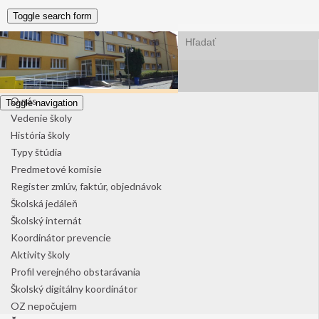
Toggle search form
Search for:
Domov
Aktuality
O škole
O nás
Toggle navigation
Vedenie školy
História školy
Typy štúdia
Predmetové komisie
Register zmlúv, faktúr, objednávok
Školská jedáleň
Školský internát
Koordinátor prevencie
Aktivity školy
Profil verejného obstarávania
Školský digitálny koordinátor
OZ nepočujem