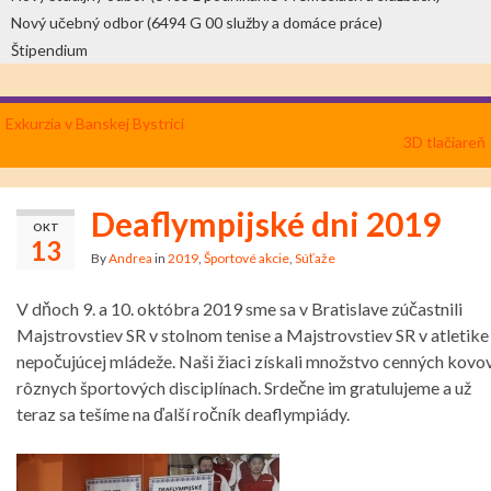
Nový učebný odbor (6494 G 00 služby a domáce práce)
Štipendium
Exkurzia v Banskej Bystrici
3D tlačiareň
Deaflympijské dni 2019
OKT
13
By
Andrea
in
2019
,
Športové akcie
,
Súťaže
V dňoch 9. a 10. októbra 2019 sme sa v Bratislave zúčastnili
Majstrovstiev SR v stolnom tenise a Majstrovstiev SR v atletike
nepočujúcej mládeže. Naši žiaci získali množstvo cenných kovo
rôznych športových disciplínach. Srdečne im gratulujeme a už
teraz sa tešíme na ďalší ročník deaflympiády.