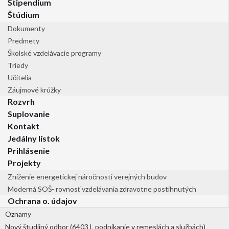
Štipendium
Štúdium
Dokumenty
Predmety
Školské vzdelávacie programy
Triedy
Učitelia
Záujmové krúžky
Rozvrh
Suplovanie
Kontakt
Jedálny lístok
Prihlásenie
Projekty
Zníženie energetickej náročnosti verejných budov
Moderná SOŠ- rovnosť vzdelávania zdravotne postihnutých
Ochrana o. údajov
Oznamy
Nový študijný odbor (6403 L podnikanie v remeslách a službách)