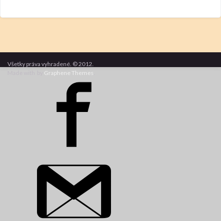
Všetky práva vyhradené. © 2012.
Made with
by
Graphene Themes
.