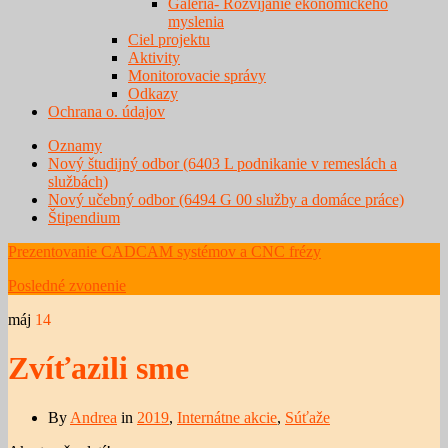
Galéria- Rozvíjanie ekonomického
myslenia
Ciel projektu
Aktivity
Monitorovacie správy
Odkazy
Ochrana o. údajov
Oznamy
Nový študijný odbor (6403 L podnikanie v remeslách a
službách)
Nový učebný odbor (6494 G 00 služby a domáce práce)
Štipendium
Prezentovanie CADCAM systémov a CNC frézy
Posledné zvonenie
máj
14
Zvíťazili sme
By
Andrea
in
2019
,
Internátne akcie
,
Súťaže