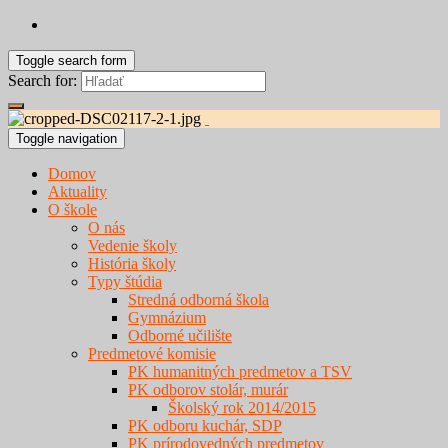
Toggle search form
Search for:
Toggle navigation
Domov
Aktuality
O škole
O nás
Vedenie školy
História školy
Typy štúdia
Stredná odborná škola
Gymnázium
Odborné učilište
Predmetové komisie
PK humanitných predmetov a TSV
PK odborov stolár, murár
Školský rok 2014/2015
PK odboru kuchár, SDP
PK prírodovedných predmetov