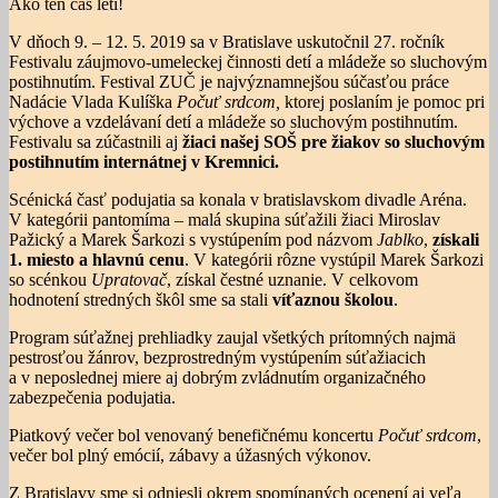
Ako ten čas letí!
V dňoch 9. – 12. 5. 2019 sa v Bratislave uskutočnil 27. ročník
Festivalu záujmovo-umeleckej činnosti detí a mládeže so sluchovým
postihnutím. Festival ZUČ je najvýznamnejšou súčasťou práce
Nadácie Vlada Kulíška
Počuť srdcom,
ktorej poslaním je pomoc pri
výchove a vzdelávaní detí a mládeže so sluchovým postihnutím.
Festivalu sa zúčastnili aj
žiaci našej SOŠ pre žiakov so sluchovým
postihnutím internátnej v Kremnici.
Scénická časť podujatia sa konala v bratislavskom divadle Aréna.
V kategórii pantomíma – malá skupina súťažili žiaci Miroslav
Pažický a Marek Šarkozi s vystúpením pod názvom
Jablko
,
získali
1. miesto a hlavnú cenu
. V kategórii rôzne vystúpil Marek Šarkozi
so scénkou
Upratovač
, získal čestné uznanie. V celkovom
hodnotení stredných škôl sme sa stali
víťaznou školou
.
Program súťažnej prehliadky zaujal všetkých prítomných najmä
pestrosťou žánrov, bezprostredným vystúpením súťažiacich
a v neposlednej miere aj dobrým zvládnutím organizačného
zabezpečenia podujatia.
Piatkový večer bol venovaný benefičnému koncertu
Počuť srdcom
,
večer bol plný emócií, zábavy a úžasných výkonov.
Z Bratislavy sme si odniesli okrem spomínaných ocenení aj veľa