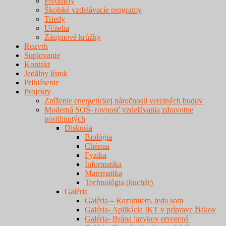
Predmety
Školské vzdelávacie programy
Triedy
Učitelia
Záujmové krúžky
Rozvrh
Suplovanie
Kontakt
Jedálny lístok
Prihlásenie
Projekty
Zníženie energetickej náročnosti verejných budov
Moderná SOŠ- rovnosť vzdelávania zdravotne
postihnutých
Diskusia
Biológia
Chémia
Fyzika
Informatika
Matematika
Technológia (kuchár)
Galéria
Galéria – Rozumiem, teda som
Galéria- Aplikácia IKT v príprave žiakov
Galéria- Brána jazykov otvorená