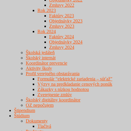
Zmluvy 2022
Rok 2023
Faktúry 2023
Objednávky 2023
Zmluvy 2023
Rok 2024
Faktúry 2024
Objednávky 2024
Zmluvy 2024
Školská jedáleň
Školský internát
Koordinátor prevencie
Aktivity školy
Profil verejného obstarávania
Formulár “elektrické zariadenia – súťaž”
Výzvy na predkladanie cenových ponúk
Zákazky s nízkou hodnotou
Zverejnenie zmlúv
Školský digitálny koordinátor
OZ nepočujem
Štipendium
Štúdium
Dokumenty
Tlačivá