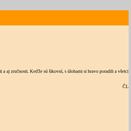
a aj zručnosti. Keďže sú šikovní, s úlohami si hravo poradili a všetci
ČL