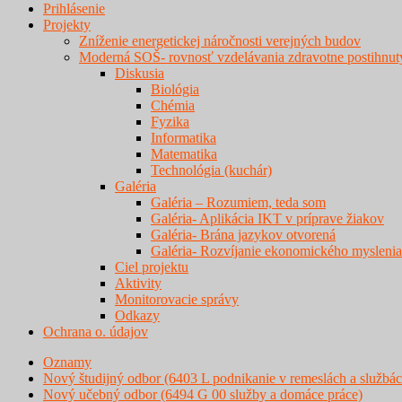
Prihlásenie
Projekty
Zníženie energetickej náročnosti verejných budov
Moderná SOŠ- rovnosť vzdelávania zdravotne postihnut
Diskusia
Biológia
Chémia
Fyzika
Informatika
Matematika
Technológia (kuchár)
Galéria
Galéria – Rozumiem, teda som
Galéria- Aplikácia IKT v príprave žiakov
Galéria- Brána jazykov otvorená
Galéria- Rozvíjanie ekonomického myslenia
Ciel projektu
Aktivity
Monitorovacie správy
Odkazy
Ochrana o. údajov
Oznamy
Nový študijný odbor (6403 L podnikanie v remeslách a službác
Nový učebný odbor (6494 G 00 služby a domáce práce)