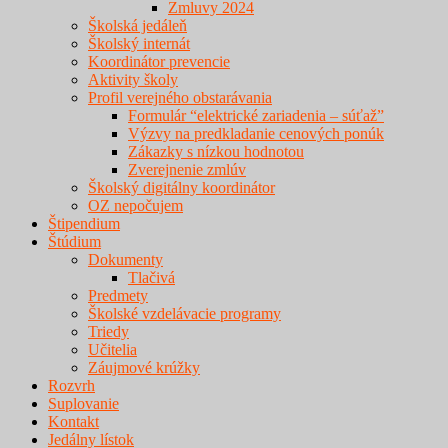
Zmluvy 2024
Školská jedáleň
Školský internát
Koordinátor prevencie
Aktivity školy
Profil verejného obstarávania
Formulár “elektrické zariadenia – súťaž”
Výzvy na predkladanie cenových ponúk
Zákazky s nízkou hodnotou
Zverejnenie zmlúv
Školský digitálny koordinátor
OZ nepočujem
Štipendium
Štúdium
Dokumenty
Tlačivá
Predmety
Školské vzdelávacie programy
Triedy
Učitelia
Záujmové krúžky
Rozvrh
Suplovanie
Kontakt
Jedálny lístok