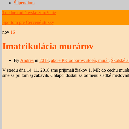
Štipendium
Triedne rodičovské združenie
Športom pre Červené stužky
nov
16
Imatrikulácia murárov
By
Andrea
in
2018
,
akcie PK odborov: stolár, murár
,
Školské a
V stredu dňa 14. 11. 2018 sme prijímali žiakov 1. MR do cechu murársk
sme sa pri tom aj zabavili. Chlapci dostali za odmenu sladké medovn