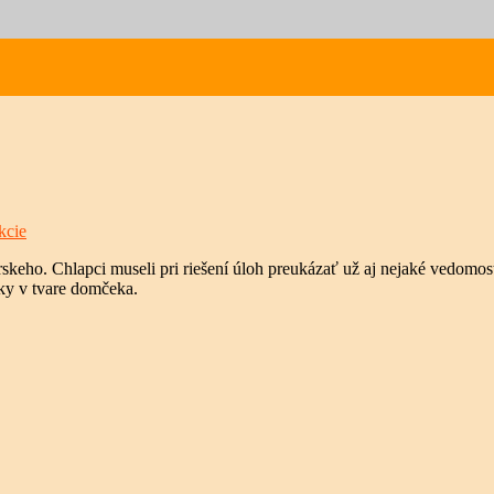
kcie
eho. Chlapci museli pri riešení úloh preukázať už aj nejaké vedomosti 
íky v tvare domčeka.