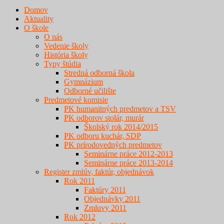
Domov
Aktuality
O škole
O nás
Vedenie školy
História školy
Typy štúdia
Stredná odborná škola
Gymnázium
Odborné učilište
Predmetové komisie
PK humanitných predmetov a TSV
PK odborov stolár, murár
Školský rok 2014/2015
PK odboru kuchár, SDP
PK prírodovedných predmetov
Seminárne práce 2012-2013
Seminárne práce 2013-2014
Register zmlúv, faktúr, objednávok
Rok 2011
Faktúry 2011
Objednávky 2011
Zmluvy 2011
Rok 2012