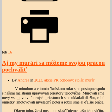
feb
16
Aj my murári sa môžeme svojou prácou
pochváliť
By
Andrea
in
2023
,
akcie PK odborov: stolár, murár
V minulom a v tomto školskom roku sme postupne spolu
s našimi majstrami upravovali priestory telocvične. Murovali sme
nový vstup, vo vnútorných priestoroch sme ukladali dlažbu, robili
omietky, zhotovovali nivelačný poter a robili sme aj ďalšie práce.
Okrem toho, že si postupne skrášľujeme našu telocvičňu,