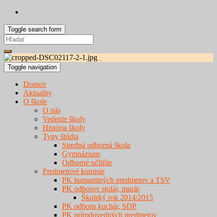
Toggle search form
Search
for:
Toggle navigation
Domov
Aktuality
O škole
O nás
Vedenie školy
História školy
Typy štúdia
Stredná odborná škola
Gymnázium
Odborné učilište
Predmetové komisie
PK humanitných predmetov a TSV
PK odborov stolár, murár
Školský rok 2014/2015
PK odboru kuchár, SDP
PK prírodovedných predmetov