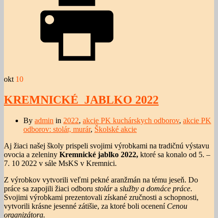
okt
10
KREMNICKÉ JABLKO 2022
By
admin
in
2022
,
akcie PK kuchárskych odborov
,
akcie PK
odborov: stolár, murár
,
Školské akcie
Aj žiaci našej školy prispeli svojimi výrobkami na tradičnú výstavu
ovocia a zeleniny
Kremnické jablko 2022,
ktoré sa konalo od 5. –
7. 10 2022 v sále MsKS v Kremnici.
Z výrobkov vytvorili veľmi pekné aranžmán na tému jeseň. Do
práce sa zapojili žiaci odboru
stolár
a
služby a domáce práce
.
Svojimi výrobkami prezentovali získané zručnosti a schopnosti,
vytvorili krásne jesenné zátišie, za ktoré boli ocenení
Cenou
organizátora.