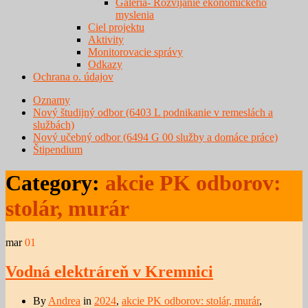
Galéria- Rozvíjanie ekonomického
myslenia
Ciel projektu
Aktivity
Monitorovacie správy
Odkazy
Ochrana o. údajov
Oznamy
Nový študijný odbor (6403 L podnikanie v remeslách a
službách)
Nový učebný odbor (6494 G 00 služby a domáce práce)
Štipendium
Category:
akcie PK odborov:
stolár, murár
mar
01
Vodná elektráreň v Kremnici
By
Andrea
in
2024
,
akcie PK odborov: stolár, murár
,