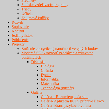
Predmety
Školské vzdelávacie programy
Triedy
Učitelia
Záujmové krúžky
Rozvrh
Suplovanie
Kontakt
Jedálny lístok
Prihlásenie
Projekty
Zníženie energetickej náročnosti verejných budov
Moderná SOŠ- rovnosť vzdelávania zdravotne
postihnutých
Diskusia
Biológia
Chémia
Fyzika
Informatika
Matematika
Technológia (kuchár)
Galéria
Galéria – Rozumiem, teda som
Galéria- Aplikácia IKT v príprave žiakov
Galéria- Brána jazykov otvorená