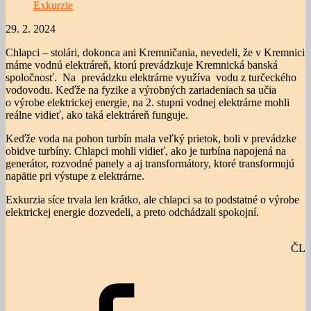
Exkurzie
29. 2. 2024
Chlapci – stolári, dokonca ani Kremničania, nevedeli, že v Kremnici
máme vodnú elektráreň, ktorú prevádzkuje Kremnická banská
spoločnosť. Na prevádzku elektrárne využíva vodu z turčeckého
vodovodu. Keďže na fyzike a výrobných zariadeniach sa učia
o výrobe elektrickej energie, na 2. stupni vodnej elektrárne mohli
reálne vidieť, ako taká elektráreň funguje.
Keďže voda na pohon turbín mala veľký prietok, boli v prevádzke
obidve turbíny. Chlapci mohli vidieť, ako je turbína napojená na
generátor, rozvodné panely a aj transformátory, ktoré transformujú
napätie pri výstupe z elektrárne.
Exkurzia síce trvala len krátko, ale chlapci sa to podstatné o výrobe
elektrickej energie dozvedeli, a preto odchádzali spokojní.
ČL