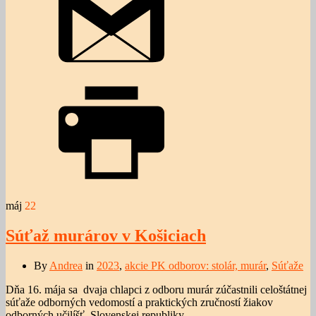
máj
22
Súťaž murárov v Košiciach
By
Andrea
in
2023
,
akcie PK odborov: stolár, murár
,
Súťaže
Dňa 16. mája sa dvaja chlapci z odboru murár zúčastnili celoštátnej
súťaže odborných vedomostí a praktických zručností žiakov
odborných učilíšť Slovenskej republiky.