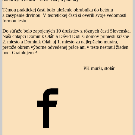
Témou praktickej časti bolo uloženie obrubníka do betónu
a zasypanie drvinou. V teoretickej časti si overili svoje vedomosti
formou testu.
Do súťaže bolo zapojených 10 družstiev z rôznych častí Slovenska.
Naši chlapci Dominik Oláh a Dávid Didi si domov priniesli krásne
2. miesto a Dominik Oláh aj 1. miesto za najlepšieho murára,
pretože okrem výborne odvedenej práce ani v teste nestratil žiaden
bod. Gratulujeme!
PK murár, stolár