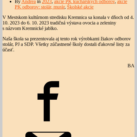
By
Andrea
in
2023
,
akcie PK kuchárskych odborov
,
akcie
PK odborov: stolár, murár
,
Školské akcie
V Mestskom kultúrnom stredisku Kremnica sa konala v dňoch od 4.
10. 2023 do 6. 10. 2023 tradičná výstava ovocia a zeleniny
s názvom Kremnické jablko.
Naša škola sa prezentovala aj tento rok výrobkami žiakov odborov
stolár, PJ a SDP. Všetky zúčastnené školy dostali ďakovné listy za
účasť.
BA