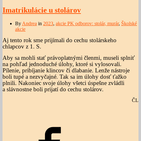
Imatrikulácie u stolárov
By
Andrea
in
2023
,
akcie PK odborov: stolár, murár
,
Školské
akcie
Aj tento rok sme prijímali do cechu stolárskeho
chlapcov z 1. S.
Aby sa mohli stať právoplatnými členmi, museli splniť
na pohľad jednoduché úlohy, ktoré si vylosovali.
Pílenie, pribíjanie klincov či dlabanie. Lenže nástroje
boli tupé a nezvyčajné. Tak sa im úlohy dosť ťažko
plnili. Nakoniec svoje úlohy všetci úspešne zvládli
a slávnostne boli prijatí do cechu stolárov.
ČL