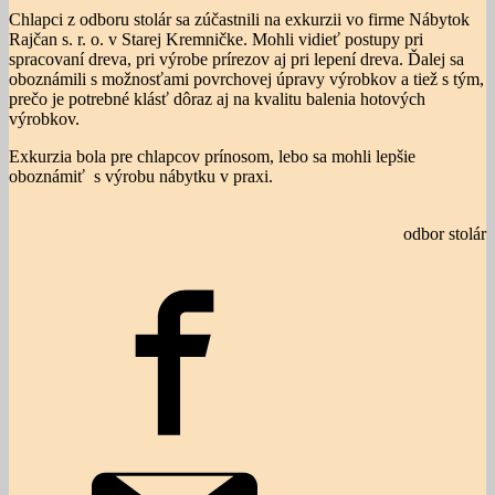
Chlapci z odboru stolár sa zúčastnili na exkurzii vo firme Nábytok
Rajčan s. r. o. v Starej Kremničke. Mohli vidieť postupy pri
spracovaní dreva, pri výrobe prírezov aj pri lepení dreva. Ďalej sa
oboznámili s možnosťami povrchovej úpravy výrobkov a tiež s tým,
prečo je potrebné klásť dôraz aj na kvalitu balenia hotových
výrobkov.
Exkurzia bola pre chlapcov prínosom, lebo sa mohli lepšie
oboznámiť s výrobu nábytku v praxi.
odbor stolár