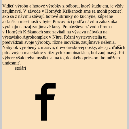
Vidieť výrobu a hotové výrobky z odboru, ktorý študujem, je vždy
zaujímavé. V závode v Horných Krškanoch sme sa mohli pozrieť,
ako sa z návrhu stávajú hotové skrinky do kuchyne, kúpeľne
a ďalších miestností v byte. Pracovníci podľa návrhu zákazníka
vyrábajú naozaj zaujímavé kusy. Po návšteve závodu Proma
v Horných Krškanoch sme zavítali na výstavu nábytku na
výstavisko Agrokomplex v Nitre. Rôzni vystavovatelia tu
predvádzali svoje výrobky, rôzne inovácie, zaujímavé riešenia.
Nábytok vyrobený z masívu, drevotrieskovej dosky, ale aj z ďalších
prídavných materiálov v rôznych kombináciách, bol zaujímavý. Pri
výbere však treba myslieť aj na to, do akého priestoru ho môžem
umiestniť
stolári