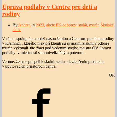
Úprava podlahy v Centre pre deti a
rodiny
By
Andrea
in
2023
,
akcie PK odborov: stolár, murár
,
Školské
akcie
V rámci spolupráce medzi našou školou a Centrom pre deti a rodiny
v Kremnici , ktorého niektorí klienti sú aj našimi žiakmi v odbore
murár, vykonali títo žiaci pod vedením svojho majstra OV úpravu
podlahy v miestnosti samonivelizačným poterom.
Veríme, že sme prispeli k skultúrneniu a k zlepšeniu prostredia
v ubytovacích priestoroch centra.
OR