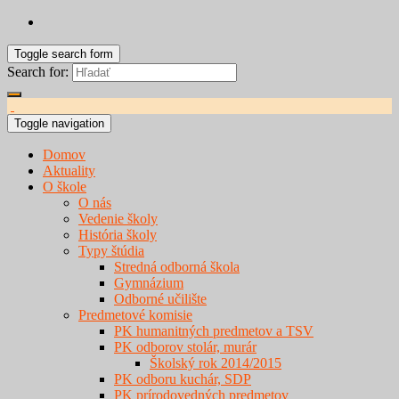
Toggle search form
Search for:
Toggle navigation
Domov
Aktuality
O škole
O nás
Vedenie školy
História školy
Typy štúdia
Stredná odborná škola
Gymnázium
Odborné učilište
Predmetové komisie
PK humanitných predmetov a TSV
PK odborov stolár, murár
Školský rok 2014/2015
PK odboru kuchár, SDP
PK prírodovedných predmetov