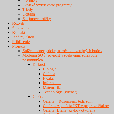
Predmety
Školské vzdelávacie programy
Triedy
Učitelia
Záujmové krúžky
Rozvrh
Suplovanie
Kontakt
Jedálny lístok
Prihlásenie
Projekty
Zníženie energetickej náročnosti verejných budov
Moderná SOŠ- rovnosť vzdelávania zdravotne
postihnutých
Diskusia
Biológia
Chémia
Fyzika
Informatika
Matematika
Technológia (kuchár)
Galéria
Galéria – Rozumiem, teda som
Galéria- Aplikácia IKT v príprave žiakov
Galéria- Brána jazykov otvorená