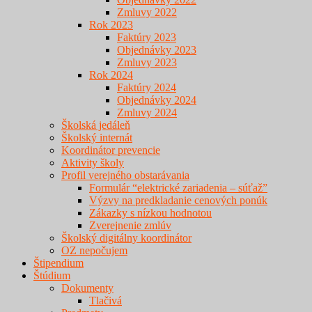
Zmluvy 2022
Rok 2023
Faktúry 2023
Objednávky 2023
Zmluvy 2023
Rok 2024
Faktúry 2024
Objednávky 2024
Zmluvy 2024
Školská jedáleň
Školský internát
Koordinátor prevencie
Aktivity školy
Profil verejného obstarávania
Formulár “elektrické zariadenia – súťaž”
Výzvy na predkladanie cenových ponúk
Zákazky s nízkou hodnotou
Zverejnenie zmlúv
Školský digitálny koordinátor
OZ nepočujem
Štipendium
Štúdium
Dokumenty
Tlačivá