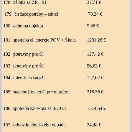
178
záloha za ZP – ŠJ
37,71 €
179
čistiace potreby – súťaž
78,24 €
180
ochrana objektu
9,96 €
181
spotreba el. energie POV + Škola
1201,26 €
182
potraviny pre ŠJ
127,42 €
183
potraviny pre ŠJ
56,63 €
184
utierky na súťaž
127,02 €
185
stavebný materiál pre murárov
216,56 €
186
spotreba ZP škola za 4/2018
1314,64 €
187
odvoz kuchynského odpadu
24,48 €