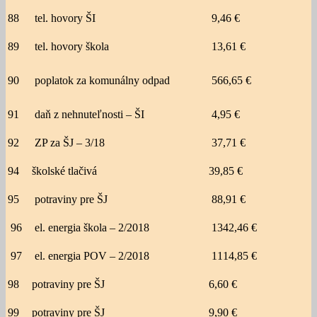
88
tel. hovory ŠI
9,46 €
89
tel. hovory škola
13,61 €
90
poplatok za komunálny odpad
566,65 €
91
daň z nehnuteľnosti – ŠI
4,95 €
92
ZP za ŠJ – 3/18
37,71 €
94
školské tlačivá
39,85 €
95
potraviny pre ŠJ
88,91 €
96
el. energia škola – 2/2018
1342,46 €
97
el. energia POV – 2/2018
1114,85 €
98
potraviny pre ŠJ
6,60 €
99
potraviny pre ŠJ
9,90 €