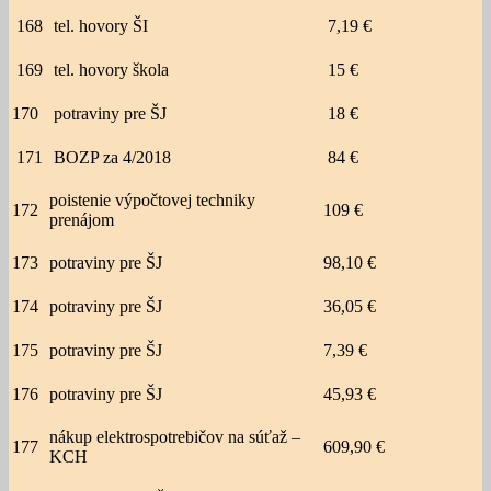
168
tel. hovory ŠI
7,19 €
169
tel. hovory škola
15 €
170
potraviny pre ŠJ
18 €
171
BOZP za 4/2018
84 €
poistenie výpočtovej techniky
172
109 €
prenájom
173
potraviny pre ŠJ
98,10 €
174
potraviny pre ŠJ
36,05 €
175
potraviny pre ŠJ
7,39 €
176
potraviny pre ŠJ
45,93 €
nákup elektrospotrebičov na súťaž –
177
609,90 €
KCH