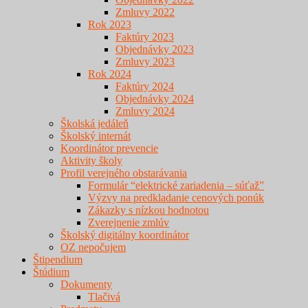
Zmluvy 2022
Rok 2023
Faktúry 2023
Objednávky 2023
Zmluvy 2023
Rok 2024
Faktúry 2024
Objednávky 2024
Zmluvy 2024
Školská jedáleň
Školský internát
Koordinátor prevencie
Aktivity školy
Profil verejného obstarávania
Formulár “elektrické zariadenia – súťaž”
Výzvy na predkladanie cenových ponúk
Zákazky s nízkou hodnotou
Zverejnenie zmlúv
Školský digitálny koordinátor
OZ nepočujem
Štipendium
Štúdium
Dokumenty
Tlačivá