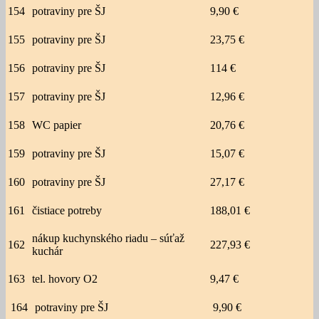
154
potraviny pre ŠJ
9,90 €
155
potraviny pre ŠJ
23,75 €
156
potraviny pre ŠJ
114 €
157
potraviny pre ŠJ
12,96 €
158
WC papier
20,76 €
159
potraviny pre ŠJ
15,07 €
160
potraviny pre ŠJ
27,17 €
161
čistiace potreby
188,01 €
nákup kuchynského riadu – súťaž
162
227,93 €
kuchár
163
tel. hovory O2
9,47 €
164
potraviny pre ŠJ
9,90 €