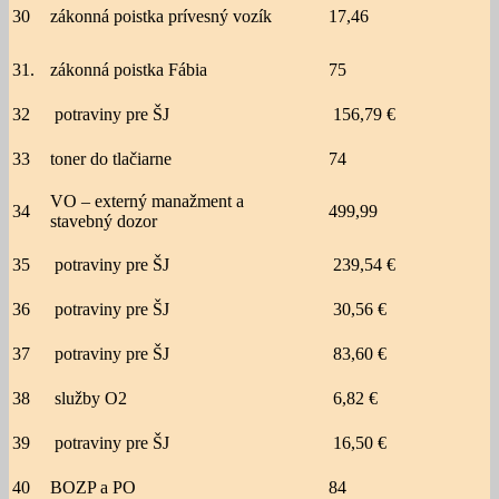
30
zákonná poistka prívesný vozík
17,46
31.
zákonná poistka Fábia
75
32
potraviny pre ŠJ
156,79 €
33
toner do tlačiarne
74
VO – externý manažment a
34
499,99
stavebný dozor
35
potraviny pre ŠJ
239,54 €
36
potraviny pre ŠJ
30,56 €
37
potraviny pre ŠJ
83,60 €
38
služby O2
6,82 €
39
potraviny pre ŠJ
16,50 €
40
BOZP a PO
84