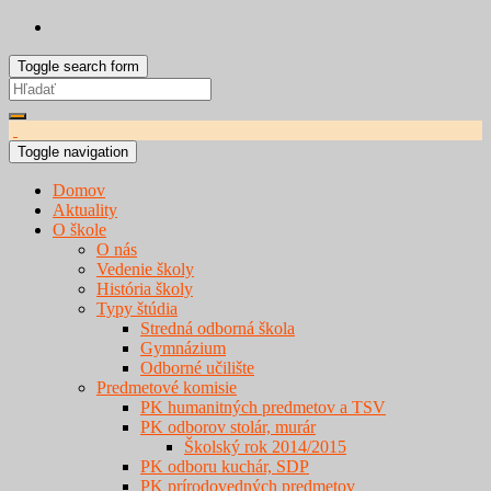
Toggle search form
Search
for:
Toggle navigation
Domov
Aktuality
O škole
O nás
Vedenie školy
História školy
Typy štúdia
Stredná odborná škola
Gymnázium
Odborné učilište
Predmetové komisie
PK humanitných predmetov a TSV
PK odborov stolár, murár
Školský rok 2014/2015
PK odboru kuchár, SDP
PK prírodovedných predmetov