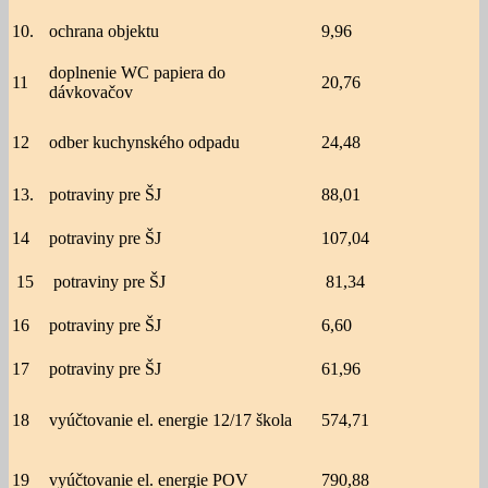
10.
ochrana objektu
9,96
doplnenie WC papiera do
11
20,76
dávkovačov
12
odber kuchynského odpadu
24,48
13.
potraviny pre ŠJ
88,01
14
potraviny pre ŠJ
107,04
15
potraviny pre ŠJ
81,34
16
potraviny pre ŠJ
6,60
17
potraviny pre ŠJ
61,96
18
vyúčtovanie el. energie 12/17 škola
574,71
19
vyúčtovanie el. energie POV
790,88