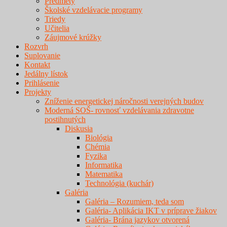
Predmety
Školské vzdelávacie programy
Triedy
Učitelia
Záujmové krúžky
Rozvrh
Suplovanie
Kontakt
Jedálny lístok
Prihlásenie
Projekty
Zníženie energetickej náročnosti verejných budov
Moderná SOŠ- rovnosť vzdelávania zdravotne
postihnutých
Diskusia
Biológia
Chémia
Fyzika
Informatika
Matematika
Technológia (kuchár)
Galéria
Galéria – Rozumiem, teda som
Galéria- Aplikácia IKT v príprave žiakov
Galéria- Brána jazykov otvorená