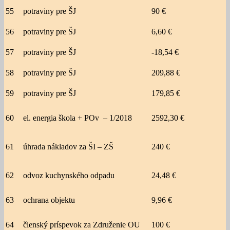
55
potraviny pre ŠJ
90 €
56
potraviny pre ŠJ
6,60 €
57
potraviny pre ŠJ
-18,54 €
58
potraviny pre ŠJ
209,88 €
59
potraviny pre ŠJ
179,85 €
60
el. energia škola + POv – 1/2018
2592,30 €
61
úhrada nákladov za ŠI – ZŠ
240 €
62
odvoz kuchynského odpadu
24,48 €
63
ochrana objektu
9,96 €
64
členský príspevok za Združenie OU
100 €