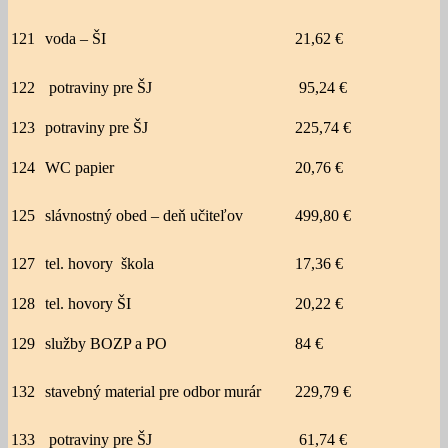
121
voda – ŠI
21,62 €
122
potraviny pre ŠJ
95,24 €
123
potraviny pre ŠJ
225,74 €
124
WC papier
20,76 €
125
slávnostný obed – deň učiteľov
499,80 €
127
tel. hovory škola
17,36 €
128
tel. hovory ŠI
20,22 €
129
služby BOZP a PO
84 €
132
stavebný material pre odbor murár
229,79 €
133
potraviny pre ŠJ
61,74 €