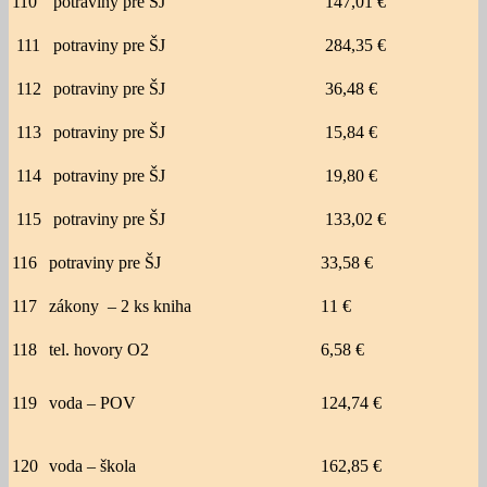
110
potraviny pre ŠJ
147,01 €
111
potraviny pre ŠJ
284,35 €
112
potraviny pre ŠJ
36,48 €
113
potraviny pre ŠJ
15,84 €
114
potraviny pre ŠJ
19,80 €
115
potraviny pre ŠJ
133,02 €
116
potraviny pre ŠJ
33,58 €
117
zákony – 2 ks kniha
11 €
118
tel. hovory O2
6,58 €
119
voda – POV
124,74 €
120
voda – škola
162,85 €