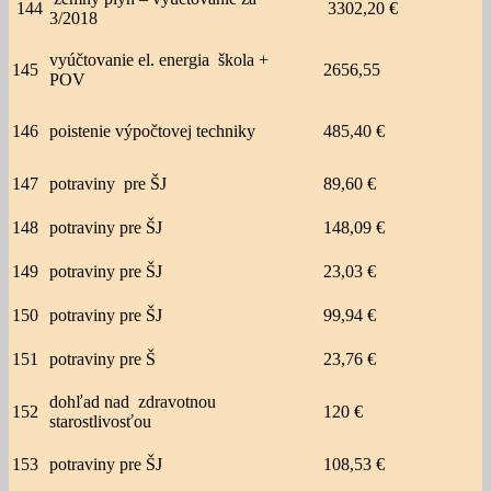
144
3302,20 €
3/2018
vyúčtovanie el. energia škola +
145
2656,55
POV
146
poistenie výpočtovej techniky
485,40 €
147
potraviny pre ŠJ
89,60 €
148
potraviny pre ŠJ
148,09 €
149
potraviny pre ŠJ
23,03 €
150
potraviny pre ŠJ
99,94 €
151
potraviny pre Š
23,76 €
dohľad nad zdravotnou
152
120 €
starostlivosťou
153
potraviny pre ŠJ
108,53 €