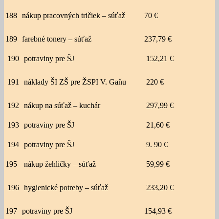
188
nákup pracovných tričiek – súťaž
70 €
189
farebné tonery – súťaž
237,79 €
190
potraviny pre ŠJ
152,21 €
191
náklady ŠI ZŠ pre ŽSPI V. Gaňu
220 €
192
nákup na súťaž – kuchár
297,99 €
193
potraviny pre ŠJ
21,60 €
194
potraviny pre ŠJ
9. 90 €
195
nákup žehličky – súťaž
59,99 €
196
hygienické potreby – súťaž
233,20 €
197
potraviny pre ŠJ
154,93 €