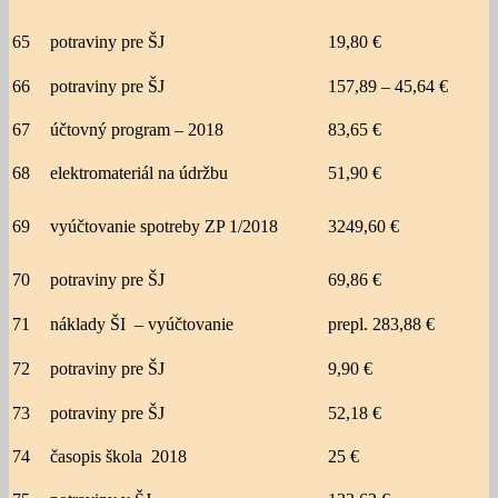
65
potraviny pre ŠJ
19,80 €
66
potraviny pre ŠJ
157,89 – 45,64 €
67
účtovný program – 2018
83,65 €
68
elektromateriál na údržbu
51,90 €
69
vyúčtovanie spotreby ZP 1/2018
3249,60 €
70
potraviny pre ŠJ
69,86 €
71
náklady ŠI – vyúčtovanie
prepl. 283,88 €
72
potraviny pre ŠJ
9,90 €
73
potraviny pre ŠJ
52,18 €
74
časopis škola 2018
25 €