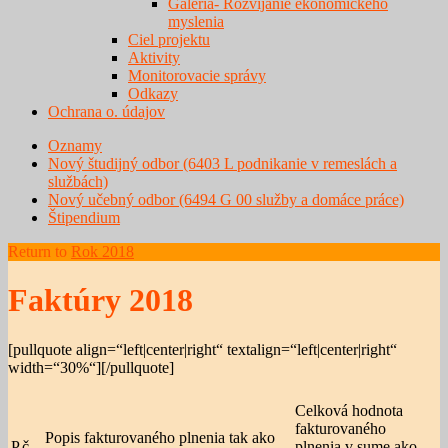
Galéria- Rozvíjanie ekonomického
myslenia
Ciel projektu
Aktivity
Monitorovacie správy
Odkazy
Ochrana o. údajov
Oznamy
Nový študijný odbor (6403 L podnikanie v remeslách a
službách)
Nový učebný odbor (6494 G 00 služby a domáce práce)
Štipendium
Return to
Rok 2018
Faktúry 2018
[pullquote align=“left|center|right“ textalign=“left|center|right“
width=“30%“][/pullquote]
Celková hodnota
fakturovaného
Popis fakturovaného plnenia tak ako
P.č.
plnenia v sume,ako