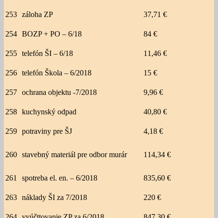
253
záloha ZP
37,71 €
254
BOZP + PO – 6/18
84 €
255
telefón ŠI – 6/18
11,46 €
256
telefón Škola – 6/2018
15 €
257
ochrana objektu -7/2018
9,96 €
258
kuchynský odpad
40,80 €
259
potraviny pre ŠJ
4,18 €
260
stavebný materiál pre odbor murár
114,34 €
261
spotreba el. en. – 6/2018
835,60 €
263
náklady ŠI za 7/2018
220 €
264
vyúčttovanie ZP za 6/2018
847,30 €