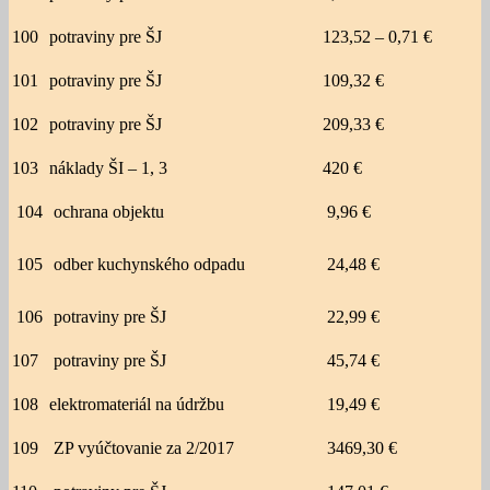
100
potraviny pre ŠJ
123,52 – 0,71 €
101
potraviny pre ŠJ
109,32 €
102
potraviny pre ŠJ
209,33 €
103
náklady ŠI – 1, 3
420 €
104
ochrana objektu
9,96 €
105
odber kuchynského odpadu
24,48 €
106
potraviny pre ŠJ
22,99 €
107
potraviny pre ŠJ
45,74 €
108
elektromateriál na údržbu
19,49 €
109
ZP vyúčtovanie za 2/2017
3469,30 €