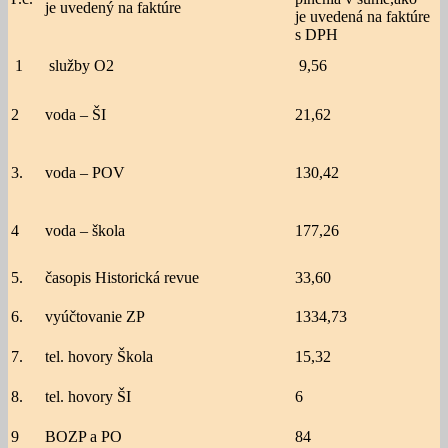
je uvedený na faktúre
je uvedená na faktúre
s DPH
1
služby O2
9,56
2
voda – ŠI
21,62
3.
voda – POV
130,42
4
voda – škola
177,26
5.
časopis Historická revue
33,60
6.
vyúčtovanie ZP
1334,73
7.
tel. hovory Škola
15,32
8.
tel. hovory ŠI
6
9
BOZP a PO
84