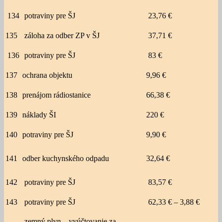
134
potraviny pre ŠJ
23,76 €
135
záloha za odber ZP v ŠJ
37,71 €
136
potraviny pre ŠJ
83 €
137
ochrana objektu
9,96 €
138
prenájom rádiostanice
66,38 €
139
náklady ŠI
220 €
140
potraviny pre ŠJ
9,90 €
141
odber kuchynského odpadu
32,64 €
142
potraviny pre ŠJ
83,57 €
143
potraviny pre ŠJ
62,33 € – 3,88 €
zemný plyn – vyúčtovanie za