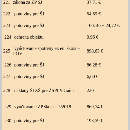
221
záloha za ZP ŠJ
37,71 €
222
potraviny pre ŠJ
54,59 €
223
potraviny pre ŠJ
160, 46 + 24,72 €
224
ochrana objektu
9,96 €
vyúčtovanie spotreby el. en. škola +
225
898,63 €
POV
226
potraviny pre ŠJ
86,28 €
227
potraviny pre ŠJ
6,60 €
228
náklady ŠI ZŠ pre ŽSPI V.Gaňu
220
229
vyúčtovanie ZP škola – 5/2018
869,74 €
230
potraviny pre ŠJ
193,59 €