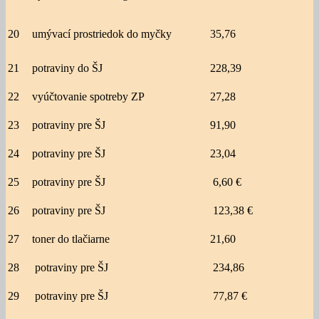
20
umývací prostriedok do myčky
35,76
21
potraviny do ŠJ
228,39
22
vyúčtovanie spotreby ZP
27,28
23
potraviny pre ŠJ
91,90
24
potraviny pre ŠJ
23,04
25
potraviny pre ŠJ
6,60 €
26
potraviny pre ŠJ
123,38 €
27
toner do tlačiarne
21,60
28
potraviny pre ŠJ
234,86
29
potraviny pre ŠJ
77,87 €