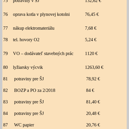
75
potraviny v ŠJ
132,62 €
76
oprava kotla v plynovej kotolni
76,45 €
77
nákup elektromateriálu
7,68 €
78
tel. hovory O2
5,24 €
79
VO – dodávateľ stavebných prác
1120 €
80
lyžiarsky výcvik
1263,60 €
81
potraviny pre ŠJ
78,92 €
82
BOZP a PO za 2/2018
84 €
83
potraviny pre ŠJ
81,40 €
84
potraviny pre ŠJ
20,48 €
87
WC papier
20,76 €