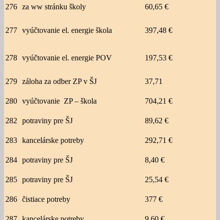
276
za ww stránku školy
60,65 €
277
vyúčtovanie el. energie škola
397,48 €
278
vyúčtovanie el. energie POV
197,53 €
279
záloha za odber ZP v ŠJ
37,71
280
vyúčtovanie ZP – škola
704,21 €
282
potraviny pre ŠJ
89,62 €
283
kancelárske potreby
292,71 €
284
potraviny pre ŠJ
8,40 €
285
potraviny pre ŠJ
25,54 €
286
čistiace potreby
377 €
287
kancelárske potreby
9,60 €