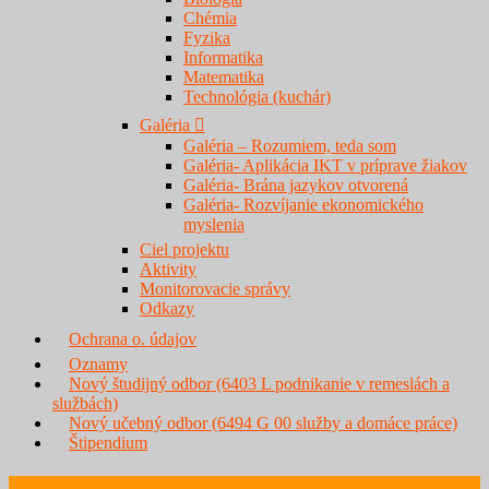
Chémia
Fyzika
Informatika
Matematika
Technológia (kuchár)
Galéria
Galéria – Rozumiem, teda som
Galéria- Aplikácia IKT v príprave žiakov
Galéria- Brána jazykov otvorená
Galéria- Rozvíjanie ekonomického
myslenia
Ciel projektu
Aktivity
Monitorovacie správy
Odkazy
Ochrana o. údajov
Oznamy
Nový študijný odbor (6403 L podnikanie v remeslách a
službách)
Nový učebný odbor (6494 G 00 služby a domáce práce)
Štipendium