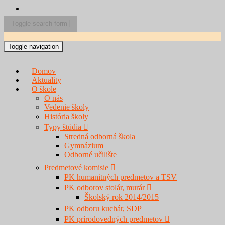
Toggle search form
Search for:
Toggle navigation
Domov
Aktuality
O škole
O nás
Vedenie školy
História školy
Typy štúdia
Stredná odborná škola
Gymnázium
Odborné učilište
Predmetové komisie
PK humanitných predmetov a TSV
PK odborov stolár, murár
Školský rok 2014/2015
PK odboru kuchár, SDP
PK prírodovedných predmetov