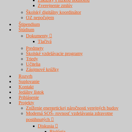
Zákazky s nízkou hodnotou
Zverejnenie zmlúv
Školský digitálny koordinátor
OZ nepočujem
Štipendium
Štúdium
Dokumenty
Tlačivá
Predmety
Školské vzdelávacie programy
Triedy
Učitelia
Záujmové krúžky
Rozvrh
Suplovanie
Kontakt
Jedálny lístok
Prihlásenie
Projekty
Zníženie energetickej náročnosti verejných budov
Moderná SOŠ- rovnosť vzdelávania zdravotne
postihnutých
Diskusia
Biológia