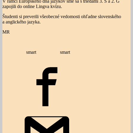
V rámci Európskeho dňa jazykov sme sa s triedami 3. S a 2. G
zapojili do online Lingva kvízu.
Študenti si preverili všeobecné vedomosti ohľadne slovenského
a anglického jazyka.
MR
smart
smart