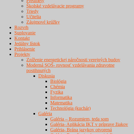
Predmety
Školské vzdelávacie programy
Triedy
Učitelia
Záujmové krúžky
Rozvrh
Suplovanie
Kontakt
Jedálny lístok
Prihlásenie
Projekty
Zníženie energetickej náročnosti verejných budov
Moderná SOŠ- rovnosť vzdelávania zdravotne
postihnutých
Diskusia
Biológia
Chémia
Fyzika
Informatika
Matematika
Technológia (kuchár)
Galéria
Galéria – Rozumiem, teda som
Galéria- Aplikácia IKT v príprave žiakov
Galéria- Brána jazykov otvorená