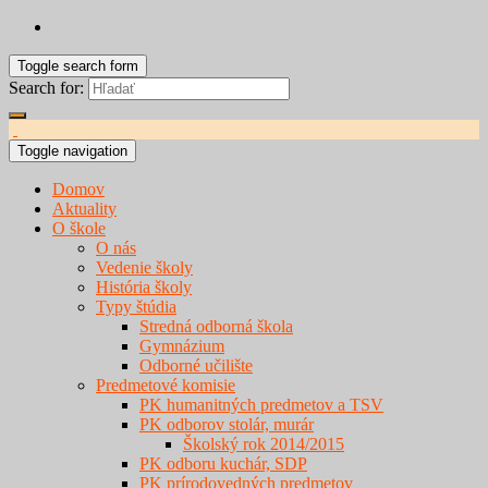
Toggle search form
Search for:
Toggle navigation
Domov
Aktuality
O škole
O nás
Vedenie školy
História školy
Typy štúdia
Stredná odborná škola
Gymnázium
Odborné učilište
Predmetové komisie
PK humanitných predmetov a TSV
PK odborov stolár, murár
Školský rok 2014/2015
PK odboru kuchár, SDP
PK prírodovedných predmetov