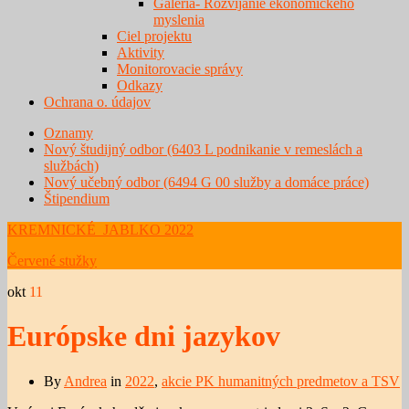
Galéria- Rozvíjanie ekonomického
myslenia
Ciel projektu
Aktivity
Monitorovacie správy
Odkazy
Ochrana o. údajov
Oznamy
Nový študijný odbor (6403 L podnikanie v remeslách a
službách)
Nový učebný odbor (6494 G 00 služby a domáce práce)
Štipendium
KREMNICKÉ JABLKO 2022
Červené stužky
okt
11
Európske dni jazykov
By
Andrea
in
2022
,
akcie PK humanitných predmetov a TSV