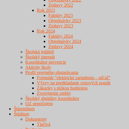
Zmluvy 2022
Rok 2023
Faktúry 2023
Objednávky 2023
Zmluvy 2023
Rok 2024
Faktúry 2024
Objednávky 2024
Zmluvy 2024
Školská jedáleň
Školský internát
Koordinátor prevencie
Aktivity školy
Profil verejného obstarávania
Formulár “elektrické zariadenia – súťaž”
Výzvy na predkladanie cenových ponúk
Zákazky s nízkou hodnotou
Zverejnenie zmlúv
Školský digitálny koordinátor
OZ nepočujem
Štipendium
Štúdium
Dokumenty
Tlačivá