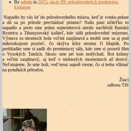
By
admin
in
2015
,
akcie PK prírodovedných predmetov
,
Exkurzie
Napadlo by vás ísť do prírodovedného múzea, keď je vonku pekne
a dá sa po prírode prechádzať priamo? Našu pani učiteľku to
napadlo a preto sme jednu septembrovú stredu navštívili Banskú
Bystricu a Tihanyiovský kaštieľ, kde sídli prírodovedné múzeum.
Výstava os stromoch bola veľmi zaujímavá a mohli sme sa aj pod
mikroskopom pozrieť, čo skrýva kôra stromu či lišajník. Po
prehliadke sme si sadli do premietacej sály, kde sme si pozreli film
o Vysokých Tatrách. Skoro sme pri tom nedýchali. Bol krásny
a veľmi zaujímavý, aj keď v niektorých momentoch až desivý.
Neľutujeme, že sme boli, veď teraz aspoň vieme, čo si treba všímať
na potulkách prírodou.
Žiaci
odboru TIS