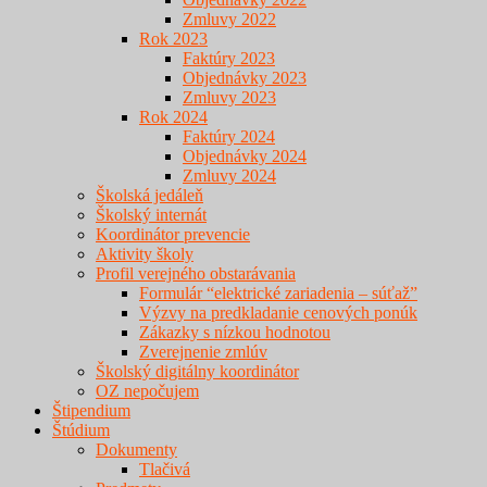
Zmluvy 2022
Rok 2023
Faktúry 2023
Objednávky 2023
Zmluvy 2023
Rok 2024
Faktúry 2024
Objednávky 2024
Zmluvy 2024
Školská jedáleň
Školský internát
Koordinátor prevencie
Aktivity školy
Profil verejného obstarávania
Formulár “elektrické zariadenia – súťaž”
Výzvy na predkladanie cenových ponúk
Zákazky s nízkou hodnotou
Zverejnenie zmlúv
Školský digitálny koordinátor
OZ nepočujem
Štipendium
Štúdium
Dokumenty
Tlačivá