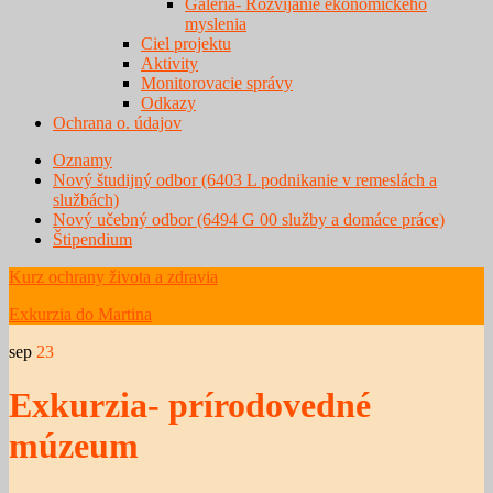
Galéria- Rozvíjanie ekonomického
myslenia
Ciel projektu
Aktivity
Monitorovacie správy
Odkazy
Ochrana o. údajov
Oznamy
Nový študijný odbor (6403 L podnikanie v remeslách a
službách)
Nový učebný odbor (6494 G 00 služby a domáce práce)
Štipendium
Kurz ochrany života a zdravia
Exkurzia do Martina
sep
23
Exkurzia- prírodovedné
múzeum