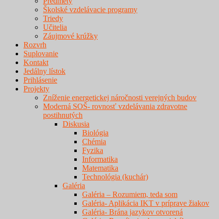
Predmety
Školské vzdelávacie programy
Triedy
Učitelia
Záujmové krúžky
Rozvrh
Suplovanie
Kontakt
Jedálny lístok
Prihlásenie
Projekty
Zníženie energetickej náročnosti verejných budov
Moderná SOŠ- rovnosť vzdelávania zdravotne
postihnutých
Diskusia
Biológia
Chémia
Fyzika
Informatika
Matematika
Technológia (kuchár)
Galéria
Galéria – Rozumiem, teda som
Galéria- Aplikácia IKT v príprave žiakov
Galéria- Brána jazykov otvorená