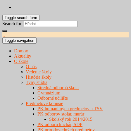
Toggle search form
Search for:
Toggle navigation
Domov
Aktuality
O škole
O nás
Vedenie školy
História školy
Typy štúdia
Stredná odborná škola
Gymnázium
Odborné učilište
Predmetové komisie
PK humanitných predmetov a TSV
PK odborov stolár, murár
Školský rok 2014/2015
PK odboru kuchár, SDP
PK prírodovedných predmetov