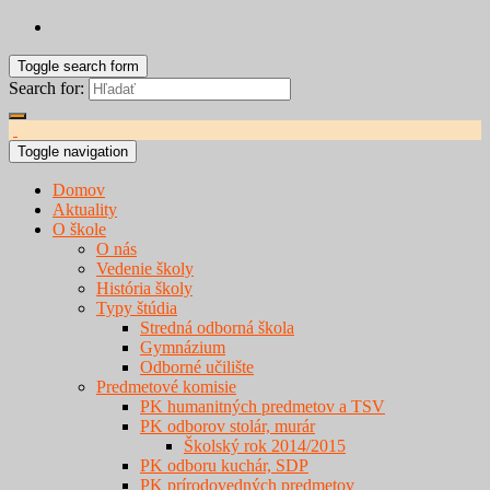
Toggle search form
Search for:
Toggle navigation
Domov
Aktuality
O škole
O nás
Vedenie školy
História školy
Typy štúdia
Stredná odborná škola
Gymnázium
Odborné učilište
Predmetové komisie
PK humanitných predmetov a TSV
PK odborov stolár, murár
Školský rok 2014/2015
PK odboru kuchár, SDP
PK prírodovedných predmetov