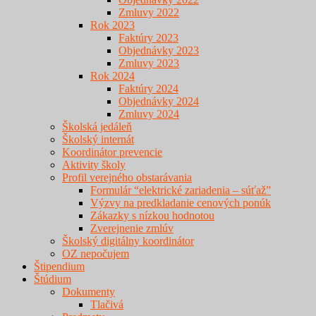
Zmluvy 2022
Rok 2023
Faktúry 2023
Objednávky 2023
Zmluvy 2023
Rok 2024
Faktúry 2024
Objednávky 2024
Zmluvy 2024
Školská jedáleň
Školský internát
Koordinátor prevencie
Aktivity školy
Profil verejného obstarávania
Formulár “elektrické zariadenia – súťaž”
Výzvy na predkladanie cenových ponúk
Zákazky s nízkou hodnotou
Zverejnenie zmlúv
Školský digitálny koordinátor
OZ nepočujem
Štipendium
Štúdium
Dokumenty
Tlačivá