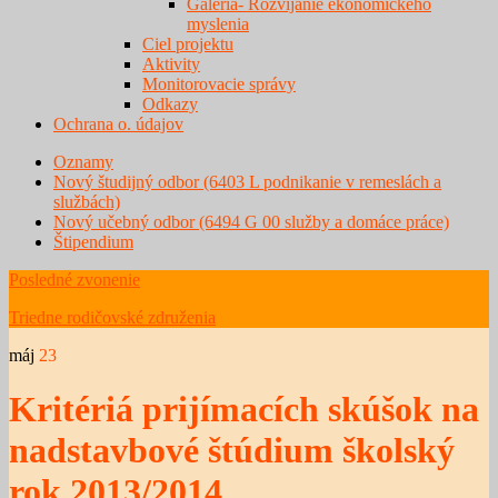
Galéria- Rozvíjanie ekonomického
myslenia
Ciel projektu
Aktivity
Monitorovacie správy
Odkazy
Ochrana o. údajov
Oznamy
Nový študijný odbor (6403 L podnikanie v remeslách a
službách)
Nový učebný odbor (6494 G 00 služby a domáce práce)
Štipendium
Posledné zvonenie
Triedne rodičovské združenia
máj
23
Kritériá prijímacích skúšok na
nadstavbové štúdium školský
rok 2013/2014