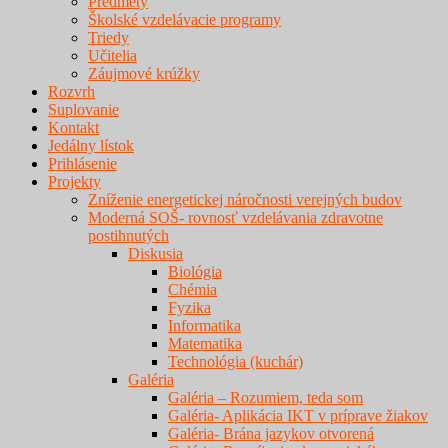
Predmety
Školské vzdelávacie programy
Triedy
Učitelia
Záujmové krúžky
Rozvrh
Suplovanie
Kontakt
Jedálny lístok
Prihlásenie
Projekty
Zníženie energetickej náročnosti verejných budov
Moderná SOŠ- rovnosť vzdelávania zdravotne
postihnutých
Diskusia
Biológia
Chémia
Fyzika
Informatika
Matematika
Technológia (kuchár)
Galéria
Galéria – Rozumiem, teda som
Galéria- Aplikácia IKT v príprave žiakov
Galéria- Brána jazykov otvorená