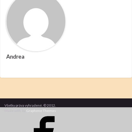
Andrea
Všetky práva vyhradené. © 2012.
Made with
by
Graphene Themes
.