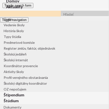
Domov
Toggle search form
Aktuality
Search for:
O škole
O nás
Toggle navigation
Vedenie školy
História školy
Typy štúdia
Predmetové komisie
Register zmlúv, faktúr, objednávok
Školská jedáleň
Školský internát
Koordinátor prevencie
Aktivity školy
Profil verejného obstarávania
Školský digitálny koordinátor
OZ nepočujem
Štipendium
Štúdium
Dokumenty