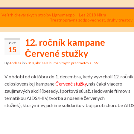
Veľtrh drevárskych strojov Lignumexpo – Les 2018 Nitra
Trestnoprávna zodpovednosť, druhy trestov
12. ročník kampane
OKT
15
Červené stužky
By
Andrea
in
2018
,
akcie PK humanitných predmetov a TSV
V období od októbra do 1. decembra, kedy vyvrcholí 12. ročník
celoslovenskej kampane
Červené stužky
,
nás čaká viacero
zaujímavých akcií (besedy, športová súťaž, sledovanie filmov s
tematikou AIDS/HIV, tvorba a nosenie červených
stužiek), ktorými vyjadríme solidaritu v boji proti chorobe AIDS