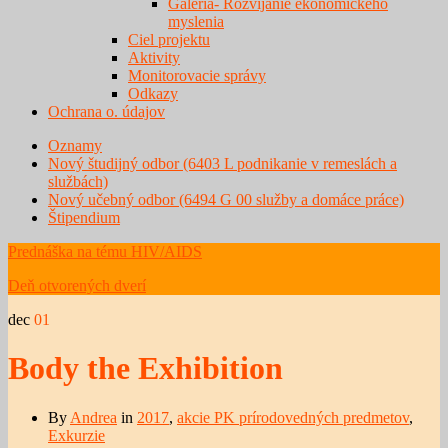
Galéria- Rozvíjanie ekonomického
myslenia
Ciel projektu
Aktivity
Monitorovacie správy
Odkazy
Ochrana o. údajov
Oznamy
Nový študijný odbor (6403 L podnikanie v remeslách a
službách)
Nový učebný odbor (6494 G 00 služby a domáce práce)
Štipendium
Prednáška na tému HIV/AIDS
Deň otvorených dverí
dec
01
Body the Exhibition
By
Andrea
in
2017
,
akcie PK prírodovedných predmetov
,
Exkurzie