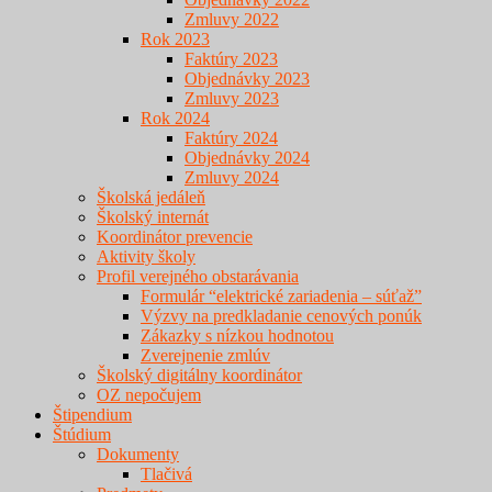
Zmluvy 2022
Rok 2023
Faktúry 2023
Objednávky 2023
Zmluvy 2023
Rok 2024
Faktúry 2024
Objednávky 2024
Zmluvy 2024
Školská jedáleň
Školský internát
Koordinátor prevencie
Aktivity školy
Profil verejného obstarávania
Formulár “elektrické zariadenia – súťaž”
Výzvy na predkladanie cenových ponúk
Zákazky s nízkou hodnotou
Zverejnenie zmlúv
Školský digitálny koordinátor
OZ nepočujem
Štipendium
Štúdium
Dokumenty
Tlačivá