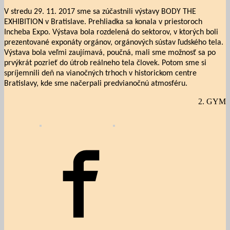
V stredu 29. 11. 2017 sme sa zúčastnili výstavy BODY THE
EXHIBITION v Bratislave. Prehliadka sa konala v priestoroch
Incheba Expo. Výstava bola rozdelená do sektorov, v ktorých boli
prezentované exponáty orgánov, orgánových sústav ľudského tela.
Výstava bola veľmi zaujímavá, poučná, mali sme možnosť sa po
prvýkrát pozrieť do útrob reálneho tela človek. Potom sme si
spríjemnili deň na vianočných trhoch v historickom centre
Bratislavy, kde sme načerpali predvianočnú atmosféru.
2. GYM