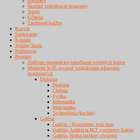
Predmety
Školské vzdelávacie programy
Triedy
Učitelia
Záujmové krúžky
Rozvrh
Suplovanie
Kontakt
Jedálny lístok
Prihlásenie
Projekty
Zníženie energetickej náročnosti verejných budov
Moderná SOŠ- rovnosť vzdelávania zdravotne
postihnutých
Diskusia
Biológia
Chémia
Fyzika
Informatika
Matematika
Technológia (kuchár)
Galéria
Galéria – Rozumiem, teda som
Galéria- Aplikácia IKT v príprave žiakov
Galéria- Brána jazykov otvorená