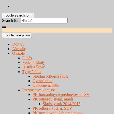
Toggle search form
Search for:
Toggle navigation
Domov
Aktuality
O škole
O nás
Vedenie školy
História školy
Typy štúdia
Stredná odborná škola
Gymnázium
Odborné učilište
Predmetové komisie
PK humanitných predmetov a TSV
PK odborov stolár, murár
Školský rok 2014/2015
PK odboru kuchár, SDP
PK prírodovedných predmetov