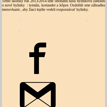
Tento školský rok 2013/2014 sme obohatili našu bylinkovú záhradu
o nové bylinky : tymián, koriander a kôpor. Ozdobili sme záhradku
menovkami , aby žiaci lepšie vedeli rozpoznávať bylinky.