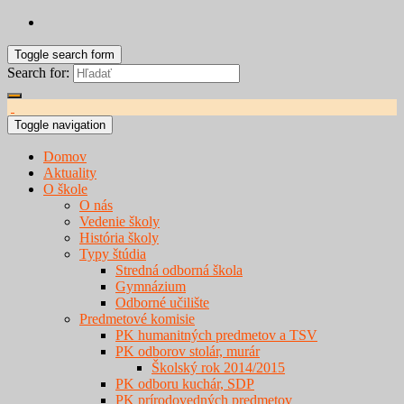
Toggle search form
Search for:
Toggle navigation
Domov
Aktuality
O škole
O nás
Vedenie školy
História školy
Typy štúdia
Stredná odborná škola
Gymnázium
Odborné učilište
Predmetové komisie
PK humanitných predmetov a TSV
PK odborov stolár, murár
Školský rok 2014/2015
PK odboru kuchár, SDP
PK prírodovedných predmetov