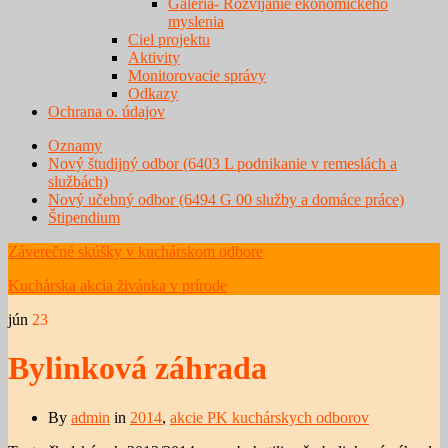
Galéria- Rozvíjanie ekonomického
myslenia
Ciel projektu
Aktivity
Monitorovacie správy
Odkazy
Ochrana o. údajov
Oznamy
Nový študijný odbor (6403 L podnikanie v remeslách a
službách)
Nový učebný odbor (6494 G 00 služby a domáce práce)
Štipendium
Záverečné skúšky v kuchárskom odbore
Kuchárska akcia živánka v prírode
jún
23
Bylinková záhrada
By
admin
in
2014
,
akcie PK kuchárskych odborov