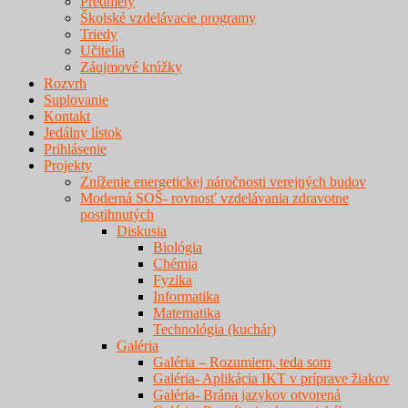
Predmety
Školské vzdelávacie programy
Triedy
Učitelia
Záujmové krúžky
Rozvrh
Suplovanie
Kontakt
Jedálny lístok
Prihlásenie
Projekty
Zníženie energetickej náročnosti verejných budov
Moderná SOŠ- rovnosť vzdelávania zdravotne
postihnutých
Diskusia
Biológia
Chémia
Fyzika
Informatika
Matematika
Technológia (kuchár)
Galéria
Galéria – Rozumiem, teda som
Galéria- Aplikácia IKT v príprave žiakov
Galéria- Brána jazykov otvorená