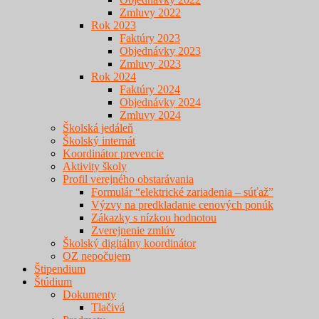
Zmluvy 2022
Rok 2023
Faktúry 2023
Objednávky 2023
Zmluvy 2023
Rok 2024
Faktúry 2024
Objednávky 2024
Zmluvy 2024
Školská jedáleň
Školský internát
Koordinátor prevencie
Aktivity školy
Profil verejného obstarávania
Formulár “elektrické zariadenia – súťaž”
Výzvy na predkladanie cenových ponúk
Zákazky s nízkou hodnotou
Zverejnenie zmlúv
Školský digitálny koordinátor
OZ nepočujem
Štipendium
Štúdium
Dokumenty
Tlačivá