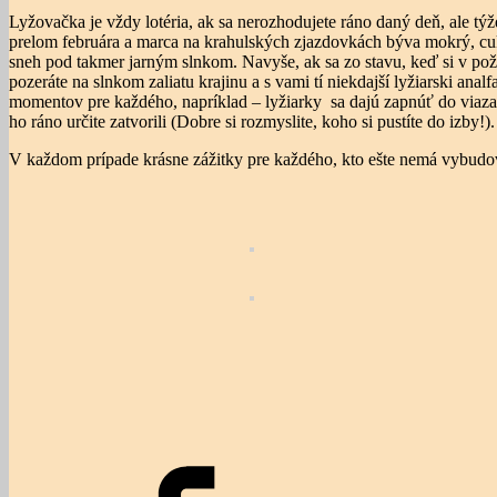
Lyžovačka je vždy lotéria, ak sa nerozhodujete ráno daný deň, ale týžd
prelom februára a marca na krahulských zjazdovkách býva mokrý, cuk
sneh pod takmer jarným slnkom. Navyše, ak sa zo stavu, keď si v pož
pozeráte na slnkom zaliatu krajinu a s vami tí niekdajší lyžiarski an
momentov pre každého, napríklad – lyžiarky sa dajú zapnúť do viazani
ho ráno určite zatvorili (Dobre si rozmyslite, koho si pustíte do izby!).
V každom prípade krásne zážitky pre každého, kto ešte nemá vybud