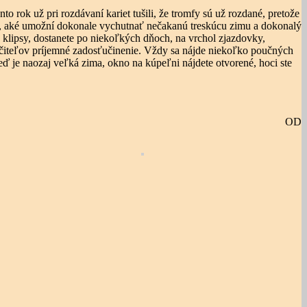
to rok už pri rozdávaní kariet tušili, že tromfy sú už rozdané, pretože
ie, aké umožní dokonale vychutnať nečakanú treskúcu zimu a dokonalý
 klipsy, dostanete po niekoľkých dňoch, na vrchol zjazdovky,
re učiteľov príjemné zadosťučinenie. Vždy sa nájde niekoľko poučných
eď je naozaj veľká zima, okno na kúpeľni nájdete otvorené, hoci ste
OD