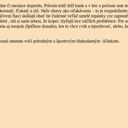
ne či mesiace dopredu. Príroda totiž drží bank a v hre o počasie sme ten
ornatý, fľakatý a zlý. Skôr obavy ako očakávania – to je rozpoložen
ičovni žiaci skúšajú obuť tie čudesné veľké umelé topánky cez zapnuté
alfabeti , istí si sami sebou, že kopec zlyžujú bez väčších problémov. P
a aj naopak (špičkou dozadu), len to chce cvik a trpezlivosť, alebo, k
ovanú imunitu voči prírodným a športovým blahodarným účinkom.