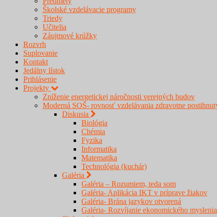
Predmety
Školské vzdelávacie programy
Triedy
Učitelia
Záujmové krúžky
Rozvrh
Suplovanie
Kontakt
Jedálny lístok
Prihlásenie
Projekty
Zníženie energetickej náročnosti verejných budov
Moderná SOŠ- rovnosť vzdelávania zdravotne postihnu
Diskusia
Biológia
Chémia
Fyzika
Informatika
Matematika
Technológia (kuchár)
Galéria
Galéria – Rozumiem, teda som
Galéria- Aplikácia IKT v príprave žiakov
Galéria- Brána jazykov otvorená
Galéria- Rozvíjanie ekonomického myslenia