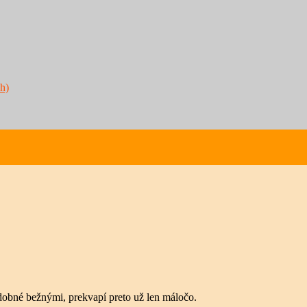
h)
odobné bežnými, prekvapí preto už len máločo.