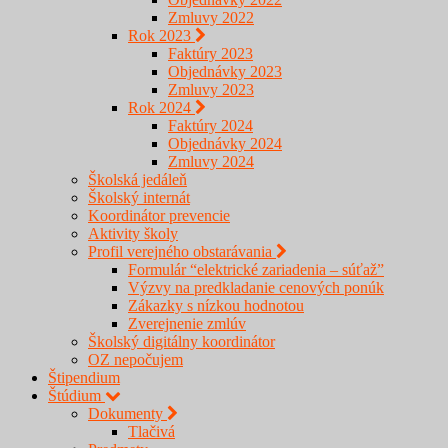
Zmluvy 2022
Rok 2023
Faktúry 2023
Objednávky 2023
Zmluvy 2023
Rok 2024
Faktúry 2024
Objednávky 2024
Zmluvy 2024
Školská jedáleň
Školský internát
Koordinátor prevencie
Aktivity školy
Profil verejného obstarávania
Formulár “elektrické zariadenia – súťaž”
Výzvy na predkladanie cenových ponúk
Zákazky s nízkou hodnotou
Zverejnenie zmlúv
Školský digitálny koordinátor
OZ nepočujem
Štipendium
Štúdium
Dokumenty
Tlačivá