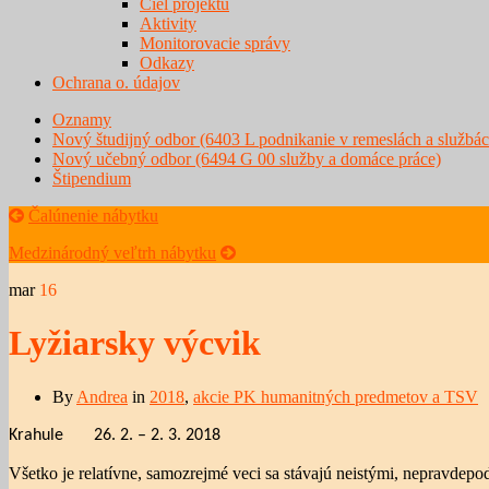
Ciel projektu
Aktivity
Monitorovacie správy
Odkazy
Ochrana o. údajov
Oznamy
Nový študijný odbor (6403 L podnikanie v remeslách a službác
Nový učebný odbor (6494 G 00 služby a domáce práce)
Štipendium
Čalúnenie nábytku
Medzinárodný veľtrh nábytku
mar
16
Lyžiarsky výcvik
By
Andrea
in
2018
,
akcie PK humanitných predmetov a TSV
Krahule 26. 2. – 2. 3. 2018
Všetko je relatívne, samozrejmé veci sa stávajú neistými, nepravdep