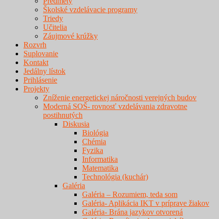
Predmety
Školské vzdelávacie programy
Triedy
Učitelia
Záujmové krúžky
Rozvrh
Suplovanie
Kontakt
Jedálny lístok
Prihlásenie
Projekty
Zníženie energetickej náročnosti verejných budov
Moderná SOŠ- rovnosť vzdelávania zdravotne
postihnutých
Diskusia
Biológia
Chémia
Fyzika
Informatika
Matematika
Technológia (kuchár)
Galéria
Galéria – Rozumiem, teda som
Galéria- Aplikácia IKT v príprave žiakov
Galéria- Brána jazykov otvorená