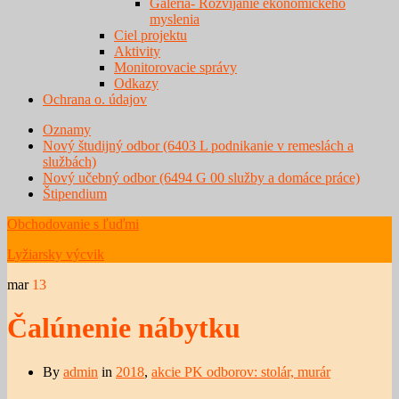
Galéria- Rozvíjanie ekonomického
myslenia
Ciel projektu
Aktivity
Monitorovacie správy
Odkazy
Ochrana o. údajov
Oznamy
Nový študijný odbor (6403 L podnikanie v remeslách a
službách)
Nový učebný odbor (6494 G 00 služby a domáce práce)
Štipendium
Obchodovanie s ľuďmi
Lyžiarsky výcvik
mar
13
Čalúnenie nábytku
By
admin
in
2018
,
akcie PK odborov: stolár, murár