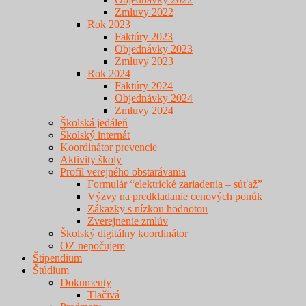
Zmluvy 2022
Rok 2023
Faktúry 2023
Objednávky 2023
Zmluvy 2023
Rok 2024
Faktúry 2024
Objednávky 2024
Zmluvy 2024
Školská jedáleň
Školský internát
Koordinátor prevencie
Aktivity školy
Profil verejného obstarávania
Formulár “elektrické zariadenia – súťaž”
Výzvy na predkladanie cenových ponúk
Zákazky s nízkou hodnotou
Zverejnenie zmlúv
Školský digitálny koordinátor
OZ nepočujem
Štipendium
Štúdium
Dokumenty
Tlačivá