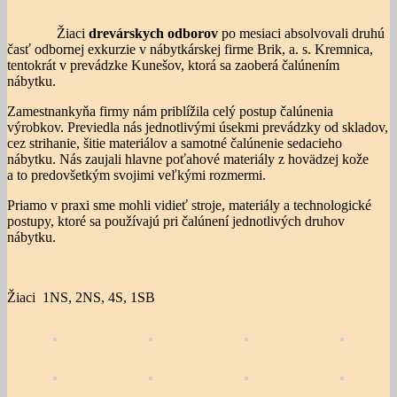
Žiaci
drevárskych odborov
po mesiaci absolvovali druhú
časť odbornej exkurzie v nábytkárskej firme Brik, a. s. Kremnica,
tentokrát v prevádzke Kunešov, ktorá sa zaoberá čalúnením
nábytku.
Zamestnankyňa firmy nám priblížila celý postup čalúnenia
výrobkov. Previedla nás jednotlivými úsekmi prevádzky od skladov,
cez strihanie, šitie materiálov a samotné čalúnenie sedacieho
nábytku. Nás zaujali hlavne poťahové materiály z hovädzej kože
a to predovšetkým svojimi veľkými rozmermi.
Priamo v praxi sme mohli vidieť stroje, materiály a technologické
postupy, ktoré sa používajú pri čalúnení jednotlivých druhov
nábytku.
Žiaci 1NS, 2NS, 4S, 1SB