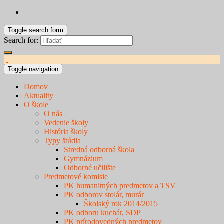
Toggle search form
Search for:
Toggle navigation
Domov
Aktuality
O škole
O nás
Vedenie školy
História školy
Typy štúdia
Stredná odborná škola
Gymnázium
Odborné učilište
Predmetové komisie
PK humanitných predmetov a TSV
PK odborov stolár, murár
Školský rok 2014/2015
PK odboru kuchár, SDP
PK prírodovedných predmetov