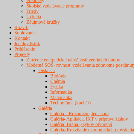
Predmety
Školské vzdelávacie programy
Triedy
Učitelia
Záujmové krúžky
Rozvrh
Suplovanie
Kontakt
Jedálny lístok
Prihlásenie
Projekty
Zníženie energetickej náročnosti verejných budov
Moderná SOŠ- rovnosť vzdelávania zdravotne postihnut
Diskusia
Biológia
Chémia
Fyzika
Informatika
Matematika
Technológia (kuchár)
Galéria
Galéria – Rozumiem, teda som
Galéria- Aplikácia IKT v príprave žiakov
Galéria- Brána jazykov otvorená
Galéria- Rozvíjanie ekonomického myslenia