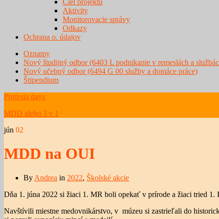
Ciel projektu
Aktivity
Monitorovacie správy
Odkazy
Ochrana o. údajov
Oznamy
Nový študijný odbor (6403 L podnikanie v remeslách a službác
Nový učebný odbor (6494 G 00 služby a domáce práce)
Štipendium
Profesia days
MDD alebo 3 v 1
jún
02
MDD na OUI
By
Andrea
in
2022
,
Školské akcie
Dňa 1. júna 2022 si žiaci 1. MR boli opekať v prírode a žiaci tried 1
Navštívili miestne medovnikárstvo, v múzeu si zastrieľali do historic