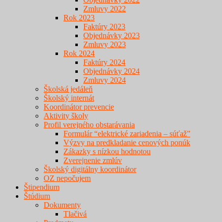
Zmluvy 2022
Rok 2023
Faktúry 2023
Objednávky 2023
Zmluvy 2023
Rok 2024
Faktúry 2024
Objednávky 2024
Zmluvy 2024
Školská jedáleň
Školský internát
Koordinátor prevencie
Aktivity školy
Profil verejného obstarávania
Formulár “elektrické zariadenia – súťaž”
Výzvy na predkladanie cenových ponúk
Zákazky s nízkou hodnotou
Zverejnenie zmlúv
Školský digitálny koordinátor
OZ nepočujem
Štipendium
Štúdium
Dokumenty
Tlačivá