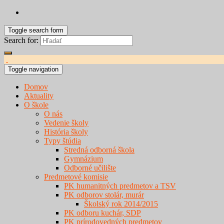
Toggle search form
Search for:
Toggle navigation
Domov
Aktuality
O škole
O nás
Vedenie školy
História školy
Typy štúdia
Stredná odborná škola
Gymnázium
Odborné učilište
Predmetové komisie
PK humanitných predmetov a TSV
PK odborov stolár, murár
Školský rok 2014/2015
PK odboru kuchár, SDP
PK prírodovedných predmetov