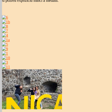
si pozreli expozíciu mincí a medailí.
B