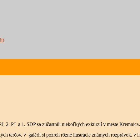
h)
. PJ, 2. PJ a 1. SDP sa zúčastnili niekoľkých exkurzií v meste Kremnica.
kých terčov, v galérii si pozreli rôzne ilustrácie známych rozprávok, 