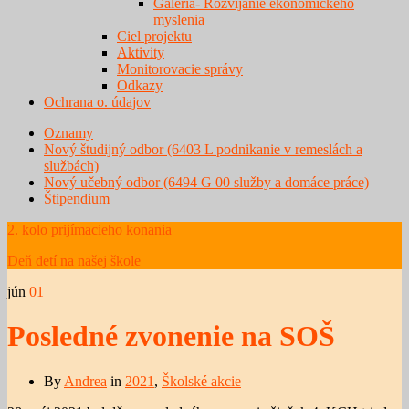
Galéria- Rozvíjanie ekonomického
myslenia
Ciel projektu
Aktivity
Monitorovacie správy
Odkazy
Ochrana o. údajov
Oznamy
Nový študijný odbor (6403 L podnikanie v remeslách a
službách)
Nový učebný odbor (6494 G 00 služby a domáce práce)
Štipendium
2. kolo prijímacieho konania
Deň detí na našej škole
jún
01
Posledné zvonenie na SOŠ
By
Andrea
in
2021
,
Školské akcie