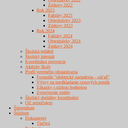
Zmluvy 2022
Rok 2023
Faktúry 2023
Objednávky 2023
Zmluvy 2023
Rok 2024
Faktúry 2024
Objednávky 2024
Zmluvy 2024
Školská jedáleň
Školský internát
Koordinátor prevencie
Aktivity školy
Profil verejného obstarávania
Formulár “elektrické zariadenia – súťaž”
Výzvy na predkladanie cenových ponúk
Zákazky s nízkou hodnotou
Zverejnenie zmlúv
Školský digitálny koordinátor
OZ nepočujem
Štipendium
Štúdium
Dokumenty
Tlačivá