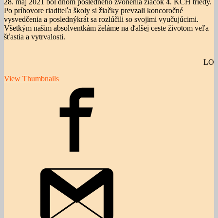
28. máj 2021 bol dňom posledného zvonenia žiačok 4. KCH triedy.
Po príhovore riaditeľa školy si žiačky prevzali koncoročné
vysvedčenia a poslednýkrát sa rozlúčili so svojimi vyučujúcimi.
Všetkým našim absolventkám želáme na ďalšej ceste životom veľa
šťastia a vytrvalosti.
LO
View Thumbnails