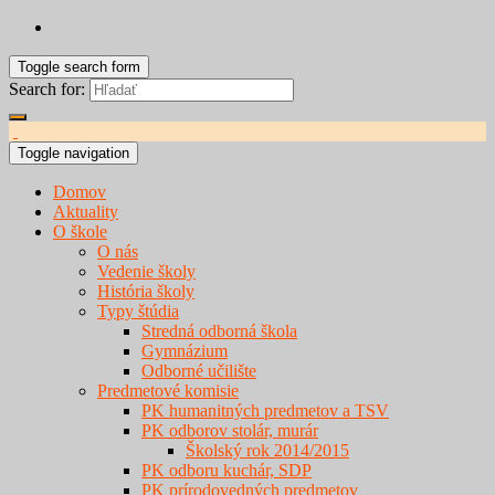
Toggle search form
Search for:
Toggle navigation
Domov
Aktuality
O škole
O nás
Vedenie školy
História školy
Typy štúdia
Stredná odborná škola
Gymnázium
Odborné učilište
Predmetové komisie
PK humanitných predmetov a TSV
PK odborov stolár, murár
Školský rok 2014/2015
PK odboru kuchár, SDP
PK prírodovedných predmetov