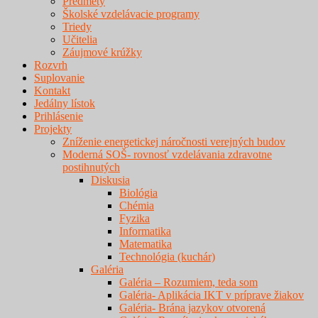
Predmety
Školské vzdelávacie programy
Triedy
Učitelia
Záujmové krúžky
Rozvrh
Suplovanie
Kontakt
Jedálny lístok
Prihlásenie
Projekty
Zníženie energetickej náročnosti verejných budov
Moderná SOŠ- rovnosť vzdelávania zdravotne
postihnutých
Diskusia
Biológia
Chémia
Fyzika
Informatika
Matematika
Technológia (kuchár)
Galéria
Galéria – Rozumiem, teda som
Galéria- Aplikácia IKT v príprave žiakov
Galéria- Brána jazykov otvorená