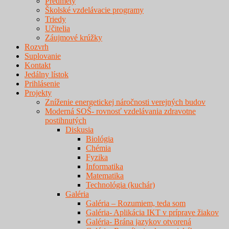
Predmety
Školské vzdelávacie programy
Triedy
Učitelia
Záujmové krúžky
Rozvrh
Suplovanie
Kontakt
Jedálny lístok
Prihlásenie
Projekty
Zníženie energetickej náročnosti verejných budov
Moderná SOŠ- rovnosť vzdelávania zdravotne
postihnutých
Diskusia
Biológia
Chémia
Fyzika
Informatika
Matematika
Technológia (kuchár)
Galéria
Galéria – Rozumiem, teda som
Galéria- Aplikácia IKT v príprave žiakov
Galéria- Brána jazykov otvorená