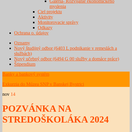
Galéria- Rozvíjanie ekonomického
myslenia
Ciel projektu
Aktivity
Monitorovacie správy
Odkazy
Ochrana o. údajov
Oznamy
Nový študijný odbor (6403 L podnikanie v remeslách a
službách)
Nový učebný odbor (6494 G 00 služby a domáce práce)
Štipendium
Banky a bankový systém
Exkurzia do Múzea SNP v Banskej Bystrici
nov
14
POZVÁNKA NA
STREDOŠKOLÁKA 2024