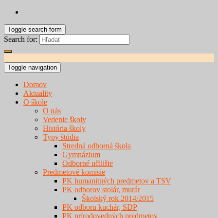
Toggle search form
Search for:
Toggle navigation
Domov
Aktuality
O škole
O nás
Vedenie školy
História školy
Typy štúdia
Stredná odborná škola
Gymnázium
Odborné učilište
Predmetové komisie
PK humanitných predmetov a TSV
PK odborov stolár, murár
Školský rok 2014/2015
PK odboru kuchár, SDP
PK prírodovedných predmetov