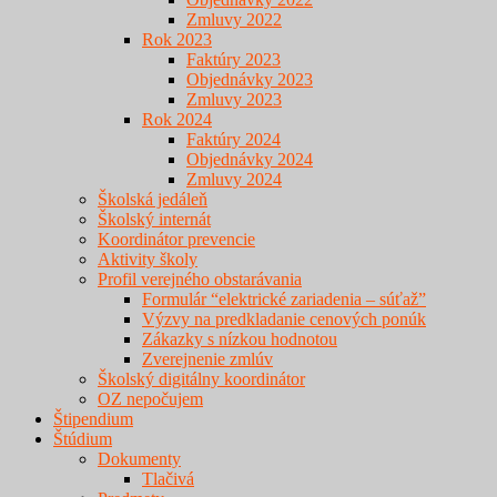
Zmluvy 2022
Rok 2023
Faktúry 2023
Objednávky 2023
Zmluvy 2023
Rok 2024
Faktúry 2024
Objednávky 2024
Zmluvy 2024
Školská jedáleň
Školský internát
Koordinátor prevencie
Aktivity školy
Profil verejného obstarávania
Formulár “elektrické zariadenia – súťaž”
Výzvy na predkladanie cenových ponúk
Zákazky s nízkou hodnotou
Zverejnenie zmlúv
Školský digitálny koordinátor
OZ nepočujem
Štipendium
Štúdium
Dokumenty
Tlačivá