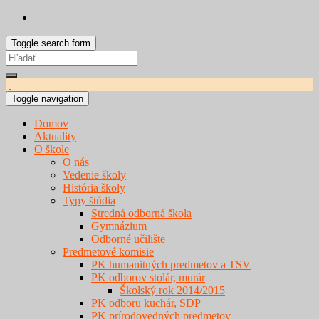
Toggle search form
Search
for:
Toggle navigation
Domov
Aktuality
O škole
O nás
Vedenie školy
História školy
Typy štúdia
Stredná odborná škola
Gymnázium
Odborné učilište
Predmetové komisie
PK humanitných predmetov a TSV
PK odborov stolár, murár
Školský rok 2014/2015
PK odboru kuchár, SDP
PK prírodovedných predmetov