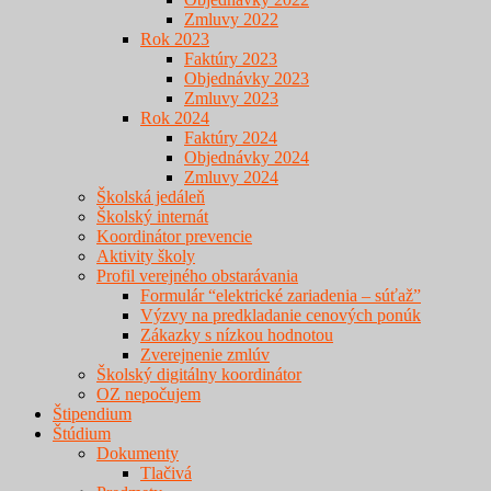
Zmluvy 2022
Rok 2023
Faktúry 2023
Objednávky 2023
Zmluvy 2023
Rok 2024
Faktúry 2024
Objednávky 2024
Zmluvy 2024
Školská jedáleň
Školský internát
Koordinátor prevencie
Aktivity školy
Profil verejného obstarávania
Formulár “elektrické zariadenia – súťaž”
Výzvy na predkladanie cenových ponúk
Zákazky s nízkou hodnotou
Zverejnenie zmlúv
Školský digitálny koordinátor
OZ nepočujem
Štipendium
Štúdium
Dokumenty
Tlačivá