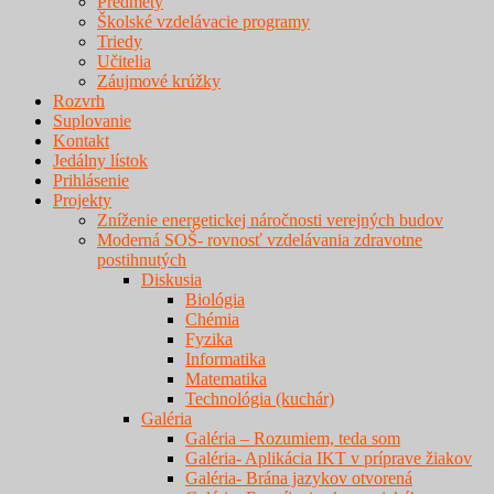
Predmety
Školské vzdelávacie programy
Triedy
Učitelia
Záujmové krúžky
Rozvrh
Suplovanie
Kontakt
Jedálny lístok
Prihlásenie
Projekty
Zníženie energetickej náročnosti verejných budov
Moderná SOŠ- rovnosť vzdelávania zdravotne
postihnutých
Diskusia
Biológia
Chémia
Fyzika
Informatika
Matematika
Technológia (kuchár)
Galéria
Galéria – Rozumiem, teda som
Galéria- Aplikácia IKT v príprave žiakov
Galéria- Brána jazykov otvorená