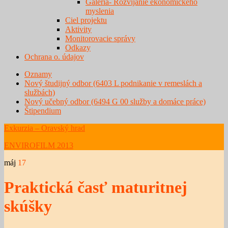
Galéria- Rozvíjanie ekonomického
myslenia
Ciel projektu
Aktivity
Monitorovacie správy
Odkazy
Ochrana o. údajov
Oznamy
Nový študijný odbor (6403 L podnikanie v remeslách a
službách)
Nový učebný odbor (6494 G 00 služby a domáce práce)
Štipendium
Exkurzia – Oravský hrad
ENVIROFILM 2013
máj
17
Praktická časť maturitnej
skúšky