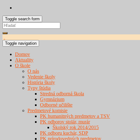
Toggle search form
Search
for:
Toggle navigation
Domov
Aktuality
O škole
O nás
Vedenie školy
História školy
Typy štúdia
Stredná odborná škola
Gymnázium
Odborné učilište
Predmetové komisie
PK humanitných predmetov a TSV
PK odborov stolár, murár
Školský rok 2014/2015
PK odboru kuchár, SDP
PK prírodovedných predmetov