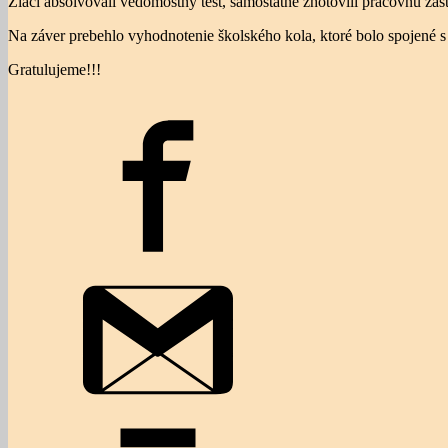
Žiaci absolvovali vedomostný test, samostatne zhotovili pracovnú zást
Na záver prebehlo vyhodnotenie školského kola, ktoré bolo spojené s 
Gratulujeme!!!