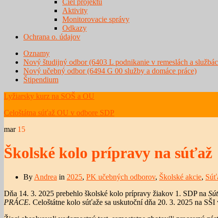
Ciel projektu
Aktivity
Monitorovacie správy
Odkazy
Ochrana o. údajov
Oznamy
Nový študijný odbor (6403 L podnikanie v remeslách a službác
Nový učebný odbor (6494 G 00 služby a domáce práce)
Štipendium
Lyžiarsky kurz na SOŠ a OU
Celoštátna súťaž OU v odbore SDP
mar
15
Školské kolo prípravy na súťaž
By
Andrea
in
2025
,
PK učebných odborov
,
Školské akcie
,
Súť
Dňa 14. 3. 2025 prebehlo školské kolo prípravy žiakov 1. SDP na
Sú
PRÁCE.
Celoštátne kolo súťaže sa uskutoční dňa 20. 3. 2025 na SŠI