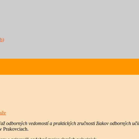
h)
aže
ťaž odborných vedomostí a praktických zručnosti žiakov odborných 
 v Prakovciach.