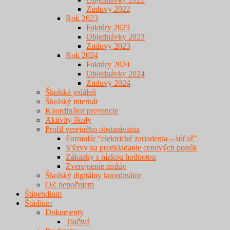
Zmluvy 2022
Rok 2023
Faktúry 2023
Objednávky 2023
Zmluvy 2023
Rok 2024
Faktúry 2024
Objednávky 2024
Zmluvy 2024
Školská jedáleň
Školský internát
Koordinátor prevencie
Aktivity školy
Profil verejného obstarávania
Formulár “elektrické zariadenia – súťaž”
Výzvy na predkladanie cenových ponúk
Zákazky s nízkou hodnotou
Zverejnenie zmlúv
Školský digitálny koordinátor
OZ nepočujem
Štipendium
Štúdium
Dokumenty
Tlačivá