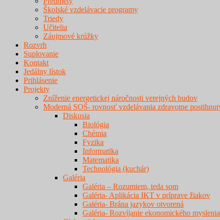
Predmety
Školské vzdelávacie programy
Triedy
Učitelia
Záujmové krúžky
Rozvrh
Suplovanie
Kontakt
Jedálny lístok
Prihlásenie
Projekty
Zníženie energetickej náročnosti verejných budov
Moderná SOŠ- rovnosť vzdelávania zdravotne postihnut
Diskusia
Biológia
Chémia
Fyzika
Informatika
Matematika
Technológia (kuchár)
Galéria
Galéria – Rozumiem, teda som
Galéria- Aplikácia IKT v príprave žiakov
Galéria- Brána jazykov otvorená
Galéria- Rozvíjanie ekonomického myslenia