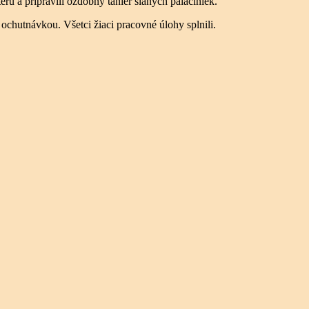
eru a pripravili ozdobný tanier slaných palaciniek.
ochutnávkou. Všetci žiaci pracovné úlohy splnili.