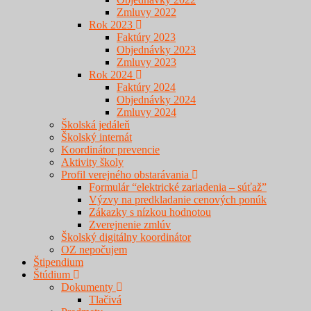
Zmluvy 2022
Rok 2023
Faktúry 2023
Objednávky 2023
Zmluvy 2023
Rok 2024
Faktúry 2024
Objednávky 2024
Zmluvy 2024
Školská jedáleň
Školský internát
Koordinátor prevencie
Aktivity školy
Profil verejného obstarávania
Formulár “elektrické zariadenia – súťaž”
Výzvy na predkladanie cenových ponúk
Zákazky s nízkou hodnotou
Zverejnenie zmlúv
Školský digitálny koordinátor
OZ nepočujem
Štipendium
Štúdium
Dokumenty
Tlačivá