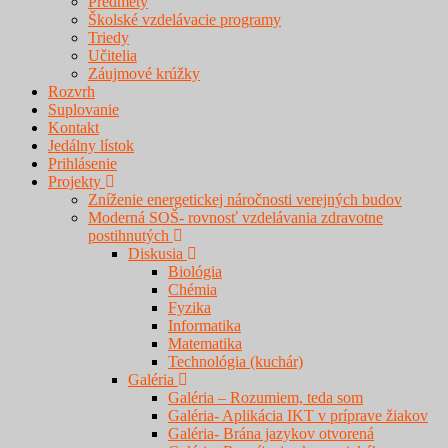
Predmety
Školské vzdelávacie programy
Triedy
Učitelia
Záujmové krúžky
Rozvrh
Suplovanie
Kontakt
Jedálny lístok
Prihlásenie
Projekty
Zníženie energetickej náročnosti verejných budov
Moderná SOŠ- rovnosť vzdelávania zdravotne
postihnutých
Diskusia
Biológia
Chémia
Fyzika
Informatika
Matematika
Technológia (kuchár)
Galéria
Galéria – Rozumiem, teda som
Galéria- Aplikácia IKT v príprave žiakov
Galéria- Brána jazykov otvorená