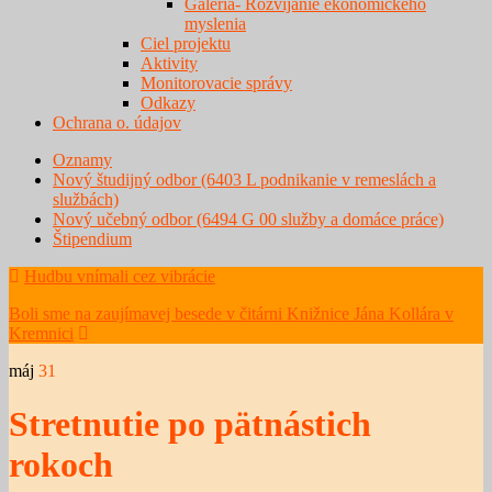
Galéria- Rozvíjanie ekonomického
myslenia
Ciel projektu
Aktivity
Monitorovacie správy
Odkazy
Ochrana o. údajov
Oznamy
Nový študijný odbor (6403 L podnikanie v remeslách a
službách)
Nový učebný odbor (6494 G 00 služby a domáce práce)
Štipendium
Hudbu vnímali cez vibrácie
Boli sme na zaujímavej besede v čitárni Knižnice Jána Kollára v
Kremnici
máj
31
Stretnutie po pätnástich
rokoch