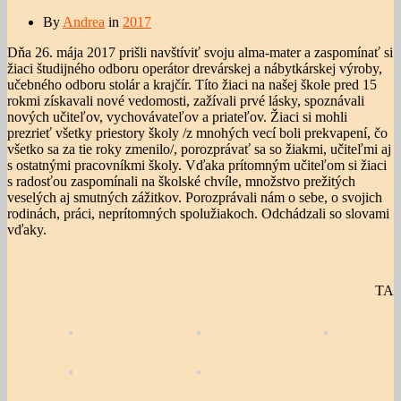
By
Andrea
in
2017
Dňa 26. mája 2017 prišli navštíviť svoju alma-mater a zaspomínať si
žiaci študijného odboru operátor drevárskej a nábytkárskej výroby,
učebného odboru stolár a krajčír. Títo žiaci na našej škole pred 15
rokmi získavali nové vedomosti, zažívali prvé lásky, spoznávali
nových učiteľov, vychovávateľov a priateľov. Žiaci si mohli
prezrieť všetky priestory školy /z mnohých vecí boli prekvapení, čo
všetko sa za tie roky zmenilo/, porozprávať sa so žiakmi, učiteľmi aj
s ostatnými pracovníkmi školy. Vďaka prítomným učiteľom si žiaci
s radosťou zaspomínali na školské chvíle, množstvo prežitých
veselých aj smutných zážitkov. Porozprávali nám o sebe, o svojich
rodinách, práci, neprítomných spolužiakoch. Odchádzali so slovami
vďaky.
TA