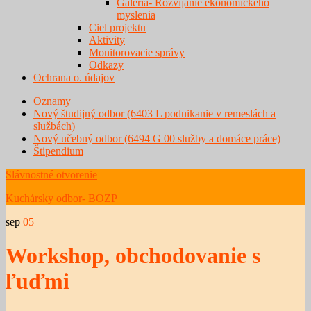
Galéria- Rozvíjanie ekonomického
myslenia
Ciel projektu
Aktivity
Monitorovacie správy
Odkazy
Ochrana o. údajov
Oznamy
Nový študijný odbor (6403 L podnikanie v remeslách a
službách)
Nový učebný odbor (6494 G 00 služby a domáce práce)
Štipendium
Slávnostné otvorenie
Kuchársky odbor- BOZP
sep
05
Workshop, obchodovanie s
ľuďmi