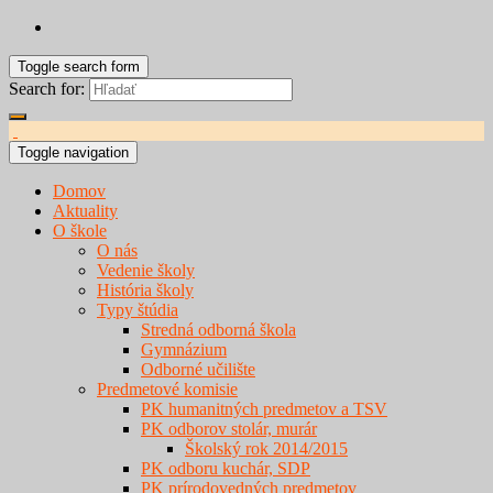
Toggle search form
Search for:
Toggle navigation
Domov
Aktuality
O škole
O nás
Vedenie školy
História školy
Typy štúdia
Stredná odborná škola
Gymnázium
Odborné učilište
Predmetové komisie
PK humanitných predmetov a TSV
PK odborov stolár, murár
Školský rok 2014/2015
PK odboru kuchár, SDP
PK prírodovedných predmetov