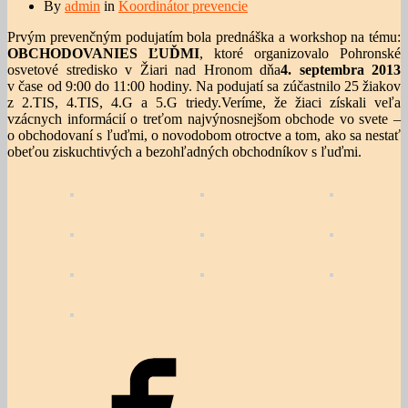
By
admin
in
Koordinátor prevencie
Prvým prevenčným podujatím bola prednáška a workshop na tému:
OBCHODOVANIE
S ĽUĎMI
, ktoré organizovalo Pohronské
osvetové stredisko v Žiari nad Hronom dňa
4. septembra 2013
v čase od 9:00 do 11:00 hodiny. Na podujatí sa zúčastnilo 25 žiakov
z 2.TIS, 4.TIS, 4.G a 5.G triedy.Veríme, že žiaci získali veľa
vzácnych informácií o treťom najvýnosnejšom obchode vo svete –
o obchodovaní s ľuďmi, o novodobom otroctve a tom, ako sa nestať
obeťou ziskuchtivých a bezohľadných obchodníkov s ľuďmi.