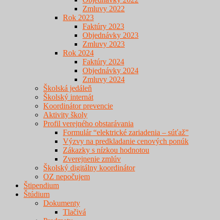
Zmluvy 2022
Rok 2023
Faktúry 2023
Objednávky 2023
Zmluvy 2023
Rok 2024
Faktúry 2024
Objednávky 2024
Zmluvy 2024
Školská jedáleň
Školský internát
Koordinátor prevencie
Aktivity školy
Profil verejného obstarávania
Formulár “elektrické zariadenia – súťaž”
Výzvy na predkladanie cenových ponúk
Zákazky s nízkou hodnotou
Zverejnenie zmlúv
Školský digitálny koordinátor
OZ nepočujem
Štipendium
Štúdium
Dokumenty
Tlačivá