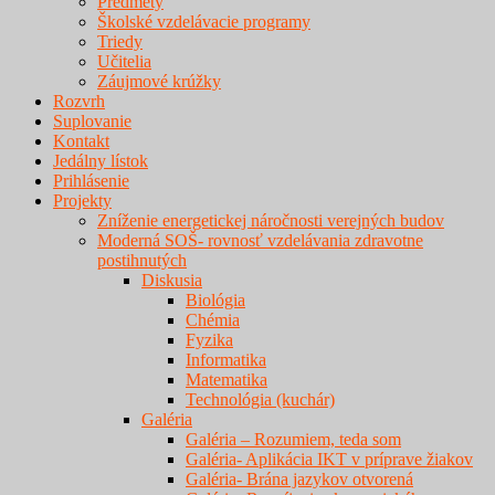
Predmety
Školské vzdelávacie programy
Triedy
Učitelia
Záujmové krúžky
Rozvrh
Suplovanie
Kontakt
Jedálny lístok
Prihlásenie
Projekty
Zníženie energetickej náročnosti verejných budov
Moderná SOŠ- rovnosť vzdelávania zdravotne
postihnutých
Diskusia
Biológia
Chémia
Fyzika
Informatika
Matematika
Technológia (kuchár)
Galéria
Galéria – Rozumiem, teda som
Galéria- Aplikácia IKT v príprave žiakov
Galéria- Brána jazykov otvorená