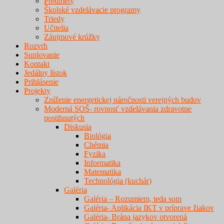
Predmety
Školské vzdelávacie programy
Triedy
Učitelia
Záujmové krúžky
Rozvrh
Suplovanie
Kontakt
Jedálny lístok
Prihlásenie
Projekty
Zníženie energetickej náročnosti verejných budov
Moderná SOŠ- rovnosť vzdelávania zdravotne
postihnutých
Diskusia
Biológia
Chémia
Fyzika
Informatika
Matematika
Technológia (kuchár)
Galéria
Galéria – Rozumiem, teda som
Galéria- Aplikácia IKT v príprave žiakov
Galéria- Brána jazykov otvorená