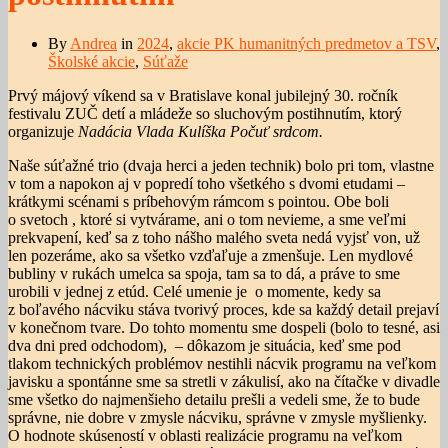
By
Andrea
in
2024
,
akcie PK humanitných predmetov a TSV
,
Školské akcie
,
Súťaže
Prvý májový víkend sa v Bratislave konal jubilejný 30. ročník
festivalu ZUČ detí a mládeže so sluchovým postihnutím, ktorý
organizuje
Nadácia Vlada Kulíška Počuť srdcom.
Naše súťažné trio (dvaja herci a jeden technik) bolo pri tom, vlastne
v tom a napokon aj v popredí toho všetkého s dvomi etudami –
krátkymi scénami s príbehovým rámcom s pointou. Obe boli
o svetoch , ktoré si vytvárame, ani o tom nevieme, a sme veľmi
prekvapení, keď sa z toho nášho malého sveta nedá vyjsť von, už
len pozeráme, ako sa všetko vzďaľuje a zmenšuje. Len mydlové
bubliny v rukách umelca sa spoja, tam sa to dá, a práve to sme
urobili v jednej z etúd. Celé umenie je o momente, kedy sa
z boľavého nácviku stáva tvorivý proces, kde sa každý detail prejaví
v konečnom tvare. Do tohto momentu sme dospeli (bolo to tesné, asi
dva dni pred odchodom), – dôkazom je situácia, keď sme pod
tlakom technických problémov nestihli nácvik programu na veľkom
javisku a spontánne sme sa stretli v zákulisí, ako na čítačke v divadle
sme všetko do najmenšieho detailu prešli a vedeli sme, že to bude
správne, nie dobre v zmysle nácviku, správne v zmysle myšlienky.
O hodnote skúseností v oblasti realizácie programu na veľkom