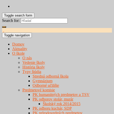
Toggle search form
Search for:
Toggle navigation
Domov
Aktuality
O škole
O nás
Vedenie školy
História školy
Typy štúdia
Stredná odborná škola
Gymnázium
Odborné učilište
Predmetové komisie
PK humanitných predmetov a TSV
PK odborov stolár, murár
Školský rok 2014/2015
PK odboru kuchár, SDP
PK prírodovedných predmetov