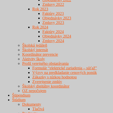
Zmluvy 2022
Rok 2023
Faktúry 2023
Objednávky 2023
Zmluvy 2023
Rok 2024
Faktúry 2024
Objednávky 2024
Zmluvy 2024
Školská jedáleň
Školský internát
Koordinátor prevencie
Aktivity školy
Profil verejného obstarávania
Formulár “elektrické zariadenia – súťaž”
Výzvy na predkladanie cenových ponúk
Zákazky s nízkou hodnotou
Zverejnenie zmlúv
Školský digitálny koordinátor
OZ nepočujem
Štipendium
Štúdium
Dokumenty
Tlačivá