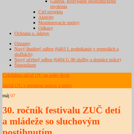
Galéria- Rozvíjanie ekonomického
myslenia
Ciel projektu
Aktivity
Monitorovacie správy
Odkazy
Ochrana o. údajov
Oznamy
Nový študijný odbor (6403 L podnikanie v remeslách a
službách)
Nový učebný odbor (6494 G 00 služby a domáce práce)
Štipendium
Celoštátna súťaž OU na našej škole
Súťaž OU v prednese poézie a prózy
máj
07
30. ročník festivalu ZUČ detí
a mládeže so sluchovým
postihnutím