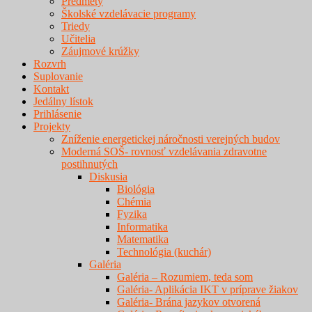
Predmety
Školské vzdelávacie programy
Triedy
Učitelia
Záujmové krúžky
Rozvrh
Suplovanie
Kontakt
Jedálny lístok
Prihlásenie
Projekty
Zníženie energetickej náročnosti verejných budov
Moderná SOŠ- rovnosť vzdelávania zdravotne
postihnutých
Diskusia
Biológia
Chémia
Fyzika
Informatika
Matematika
Technológia (kuchár)
Galéria
Galéria – Rozumiem, teda som
Galéria- Aplikácia IKT v príprave žiakov
Galéria- Brána jazykov otvorená