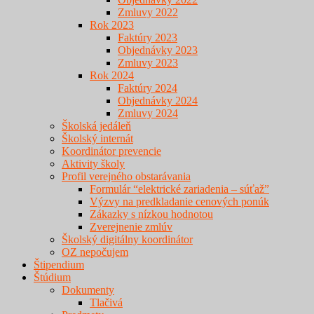
Zmluvy 2022
Rok 2023
Faktúry 2023
Objednávky 2023
Zmluvy 2023
Rok 2024
Faktúry 2024
Objednávky 2024
Zmluvy 2024
Školská jedáleň
Školský internát
Koordinátor prevencie
Aktivity školy
Profil verejného obstarávania
Formulár “elektrické zariadenia – súťaž”
Výzvy na predkladanie cenových ponúk
Zákazky s nízkou hodnotou
Zverejnenie zmlúv
Školský digitálny koordinátor
OZ nepočujem
Štipendium
Štúdium
Dokumenty
Tlačivá