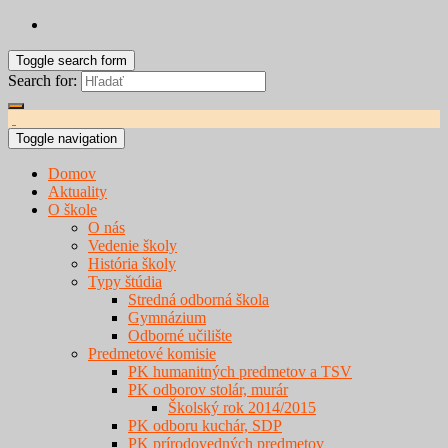
Toggle search form
Search for:
Toggle navigation
Domov
Aktuality
O škole
O nás
Vedenie školy
História školy
Typy štúdia
Stredná odborná škola
Gymnázium
Odborné učilište
Predmetové komisie
PK humanitných predmetov a TSV
PK odborov stolár, murár
Školský rok 2014/2015
PK odboru kuchár, SDP
PK prírodovedných predmetov