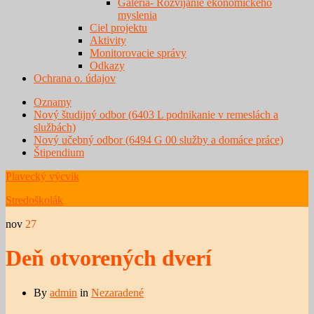
Galéria- Rozvíjanie ekonomického
myslenia
Ciel projektu
Aktivity
Monitorovacie správy
Odkazy
Ochrana o. údajov
Oznamy
Nový študijný odbor (6403 L podnikanie v remeslách a
službách)
Nový učebný odbor (6494 G 00 služby a domáce práce)
Štipendium
Plavecký výcvik
Stredoškolák
nov
27
Deň otvorených dverí
By
admin
in
Nezaradené