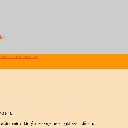
h)
 končiacich ročníkov
om ZOOM.
tudentov, ktorý absolvujeme v najbližších dňoch.