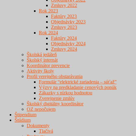
Zmluvy 2022
Rok 2023
Faktúry 2023
Objednávky 2023
Zmluvy 2023
Rok 2024
Faktúry 2024
Objednávky 2024
Zmluvy 2024
Školská jedáleň
Školský internát
Koordinátor prevencie
Aktivity školy
Profil verejného obstarávania
Formulár “elektrické zariadenia – súťaž”
Výzvy na predkladanie cenových ponúk
Zákazky s nízkou hodnotou
Zverejnenie zmlúv
Školský digitálny koordinátor
OZ nepočujem
Štipendium
Štúdium
Dokumenty
Tlačivá