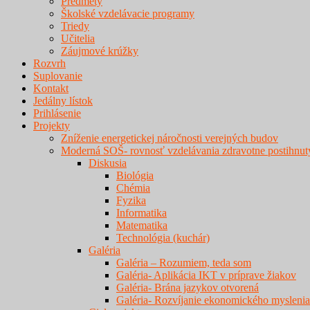
Predmety
Školské vzdelávacie programy
Triedy
Učitelia
Záujmové krúžky
Rozvrh
Suplovanie
Kontakt
Jedálny lístok
Prihlásenie
Projekty
Zníženie energetickej náročnosti verejných budov
Moderná SOŠ- rovnosť vzdelávania zdravotne postihnut
Diskusia
Biológia
Chémia
Fyzika
Informatika
Matematika
Technológia (kuchár)
Galéria
Galéria – Rozumiem, teda som
Galéria- Aplikácia IKT v príprave žiakov
Galéria- Brána jazykov otvorená
Galéria- Rozvíjanie ekonomického myslenia