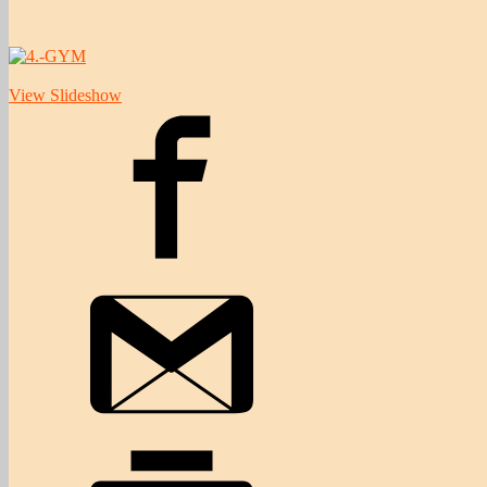
Žiaci 4
View Slideshow