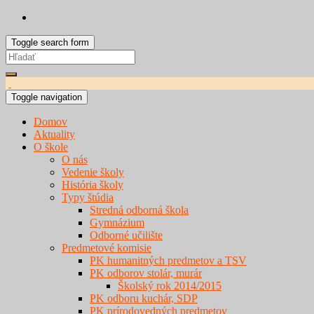
Toggle search form
Search
for:
Toggle navigation
Domov
Aktuality
O škole
O nás
Vedenie školy
História školy
Typy štúdia
Stredná odborná škola
Gymnázium
Odborné učilište
Predmetové komisie
PK humanitných predmetov a TSV
PK odborov stolár, murár
Školský rok 2014/2015
PK odboru kuchár, SDP
PK prírodovedných predmetov