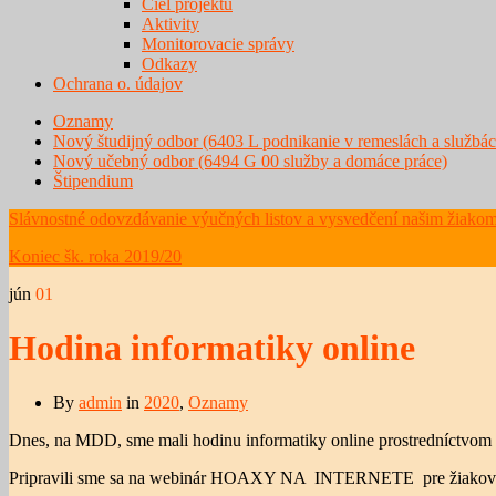
Ciel projektu
Aktivity
Monitorovacie správy
Odkazy
Ochrana o. údajov
Oznamy
Nový študijný odbor (6403 L podnikanie v remeslách a službác
Nový učebný odbor (6494 G 00 služby a domáce práce)
Štipendium
Slávnostné odovzdávanie výučných listov a vysvedčení našim žiakom
Koniec šk. roka 2019/20
jún
01
Hodina informatiky online
By
admin
in
2020
,
Oznamy
Dnes, na MDD, sme mali hodinu informatiky online prostredníctv
Pripravili sme sa na webinár HOAXY NA INTERNETE pre žiakov a š