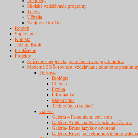
Predmety
Školské vzdelávacie programy
Triedy
Učitelia
Záujmové krúžky
Rozvrh
Suplovanie
Kontakt
Jedálny lístok
Prihlásenie
Projekty
Zníženie energetickej náročnosti verejných budov
Moderná SOŠ- rovnosť vzdelávania zdravotne postihnut
Diskusia
Biológia
Chémia
Fyzika
Informatika
Matematika
Technológia (kuchár)
Galéria
Galéria – Rozumiem, teda som
Galéria- Aplikácia IKT v príprave žiakov
Galéria- Brána jazykov otvorená
Galéria- Rozvíjanie ekonomického myslenia