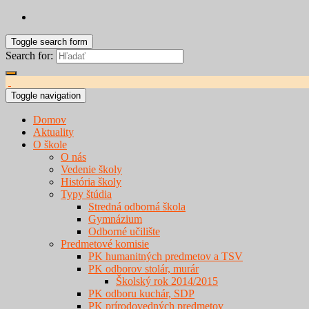
Toggle search form
Search for:
Toggle navigation
Domov
Aktuality
O škole
O nás
Vedenie školy
História školy
Typy štúdia
Stredná odborná škola
Gymnázium
Odborné učilište
Predmetové komisie
PK humanitných predmetov a TSV
PK odborov stolár, murár
Školský rok 2014/2015
PK odboru kuchár, SDP
PK prírodovedných predmetov