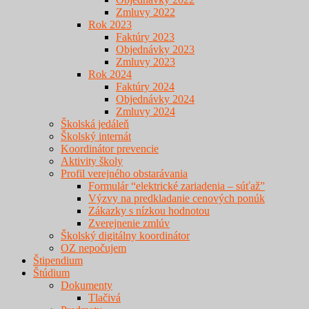
Zmluvy 2022
Rok 2023
Faktúry 2023
Objednávky 2023
Zmluvy 2023
Rok 2024
Faktúry 2024
Objednávky 2024
Zmluvy 2024
Školská jedáleň
Školský internát
Koordinátor prevencie
Aktivity školy
Profil verejného obstarávania
Formulár “elektrické zariadenia – súťaž”
Výzvy na predkladanie cenových ponúk
Zákazky s nízkou hodnotou
Zverejnenie zmlúv
Školský digitálny koordinátor
OZ nepočujem
Štipendium
Štúdium
Dokumenty
Tlačivá