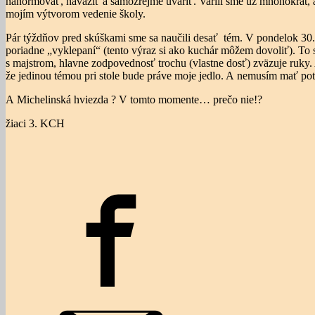
nanormovať, navážiť a samozrejme uvariť. Varili sme už mnohokrát, ale
mojím výtvorom vedenie školy.
Pár týždňov pred skúškami sme sa naučili desať tém. V pondelok 30. 5. 
poriadne „vyklepaní“ (tento výraz si ako kuchár môžem dovoliť). To 
s majstrom, hlavne zodpovednosť trochu (vlastne dosť) zväzuje ruky.
že jedinou témou pri stole bude práve moje jedlo. A nemusím mať p
A Michelinská hviezda ? V tomto momente… prečo nie!?
žiaci 3. KCH