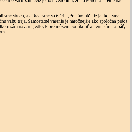
ečo iné variť sám celé jedlo s vedomím, že na konci sa stretne nad
sme strach, a aj keď sme sa tvárili , že nám nič nie je, boli sme
nu váhu traja. Samostatné varenie je náročnejšie ako spoločná práca
 celkom sám navariť jedlo, ktoré môžem ponúknuť a nemusím sa báť,
om.