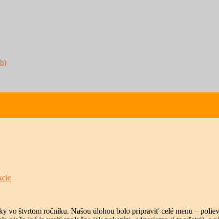
h)
kcie
 vo štvrtom ročníku. Našou úlohou bolo pripraviť celé menu – polievku,