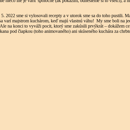
 niečo iné je variť spoločne (ak pokazím, odnesieme si to všetci), a ni
2022 sme si vylosovali recepty a v utorok sme sa do toho pustili. Mali 
sa varí majstrom kuchárom, keď majú vlastnú váhu! My sme boli na jed
 Ale na konci to vyváži pocit, ktorý sme zakúsili prvýkrát – dokážem
otkana pod čiapkou (toho animovaného) ani skúseného kuchára za chrbt