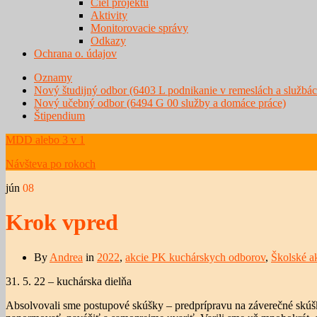
Ciel projektu
Aktivity
Monitorovacie správy
Odkazy
Ochrana o. údajov
Oznamy
Nový študijný odbor (6403 L podnikanie v remeslách a službác
Nový učebný odbor (6494 G 00 služby a domáce práce)
Štipendium
MDD alebo 3 v 1
Návšteva po rokoch
jún
08
Krok vpred
By
Andrea
in
2022
,
akcie PK kuchárskych odborov
,
Školské a
31. 5. 22 – kuchárska dielňa
Absolvovali sme postupové skúšky – predprípravu na záverečné skúšky