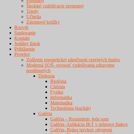
Predmety
Školské vzdelávacie programy
Triedy
Učitelia
Záujmové krúžky
Rozvrh
Suplovanie
Kontakt
Jedálny lístok
Prihlásenie
Projekty
Zníženie energetickej náročnosti verejných budov
Moderná SOŠ- rovnosť vzdelávania zdravotne
postihnutých
Diskusia
Biológia
Chémia
Fyzika
Informatika
Matematika
Technológia (kuchár)
Galéria
Galéria – Rozumiem, teda som
Galéria- Aplikácia IKT v príprave žiakov
Galéria- Brána jazykov otvorená