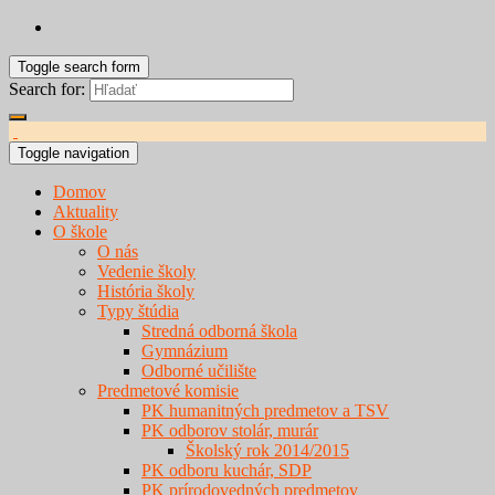
Toggle search form
Search for:
Toggle navigation
Domov
Aktuality
O škole
O nás
Vedenie školy
História školy
Typy štúdia
Stredná odborná škola
Gymnázium
Odborné učilište
Predmetové komisie
PK humanitných predmetov a TSV
PK odborov stolár, murár
Školský rok 2014/2015
PK odboru kuchár, SDP
PK prírodovedných predmetov