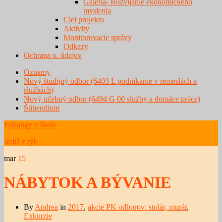
Galéria- Rozvíjanie ekonomického
myslenia
Ciel projektu
Aktivity
Monitorovacie správy
Odkazy
Ochrana o. údajov
Oznamy
Nový študijný odbor (6403 L podnikanie v remeslách a
službách)
Nový učebný odbor (6494 G 00 služby a domáce práce)
Štipendium
Fašiangy v škole
Jedlá z rýb
mar
15
NÁBYTOK A BÝVANIE
By
Andrea
in
2017
,
akcie PK odborov: stolár, murár
,
Exkurzie