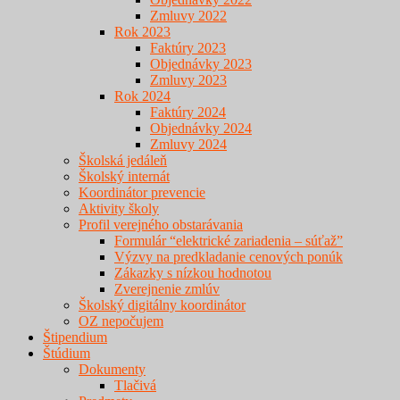
Zmluvy 2022
Rok 2023
Faktúry 2023
Objednávky 2023
Zmluvy 2023
Rok 2024
Faktúry 2024
Objednávky 2024
Zmluvy 2024
Školská jedáleň
Školský internát
Koordinátor prevencie
Aktivity školy
Profil verejného obstarávania
Formulár “elektrické zariadenia – súťaž”
Výzvy na predkladanie cenových ponúk
Zákazky s nízkou hodnotou
Zverejnenie zmlúv
Školský digitálny koordinátor
OZ nepočujem
Štipendium
Štúdium
Dokumenty
Tlačivá