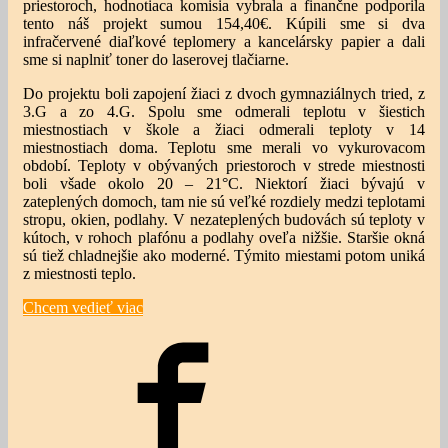
priestoroch, hodnotiaca komisia vybrala a finančne podporila
tento náš projekt sumou 154,40€. Kúpili sme si dva
infračervené diaľkové teplomery a kancelársky papier a dali
sme si naplniť toner do laserovej tlačiarne.
Do projektu boli zapojení žiaci z dvoch gymnaziálnych tried, z
3.G a zo 4.G. Spolu sme odmerali teplotu v šiestich
miestnostiach v škole a žiaci odmerali teploty v 14
miestnostiach doma. Teplotu sme merali vo vykurovacom
období. Teploty v obývaných priestoroch v strede miestnosti
boli všade okolo 20 – 21°C. Niektorí žiaci bývajú v
zateplených domoch, tam nie sú veľké rozdiely medzi teplotami
stropu, okien, podlahy. V nezateplených budovách sú teploty v
kútoch, v rohoch plafónu a podlahy oveľa nižšie. Staršie okná
sú tiež chladnejšie ako moderné. Týmito miestami potom uniká
z miestnosti teplo.
Chcem vedieť viac