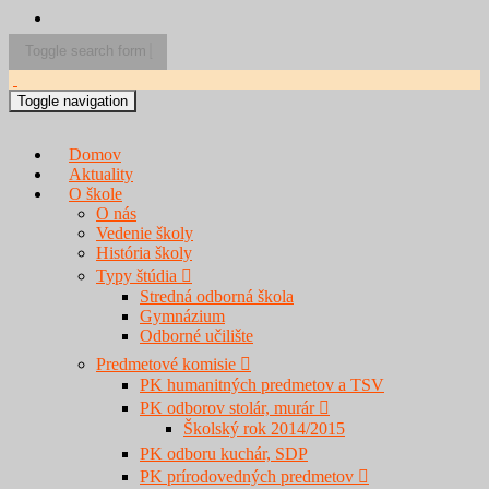
Toggle search form
Search for:
Toggle navigation
Domov
Aktuality
O škole
O nás
Vedenie školy
História školy
Typy štúdia
Stredná odborná škola
Gymnázium
Odborné učilište
Predmetové komisie
PK humanitných predmetov a TSV
PK odborov stolár, murár
Školský rok 2014/2015
PK odboru kuchár, SDP
PK prírodovedných predmetov