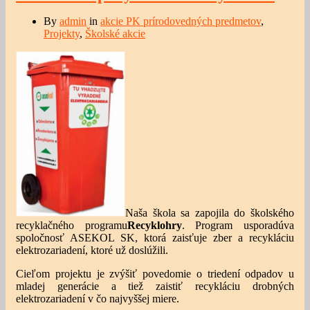
By
admin
in
akcie PK prírodovedných predmetov
,
Projekty
,
Školské akcie
Naša škola sa zapojila do školského
recyklačného programu
Recyklohry
. Program usporadúva
spoločnosť ASEKOL SK, ktorá zaisťuje zber a recykláciu
elektrozariadení, ktoré už doslúžili.
Cieľom projektu je zvýšiť povedomie o triedení odpadov u
mladej generácie a tiež zaistiť recykláciu drobných
elektrozariadení v čo najvyššej miere.