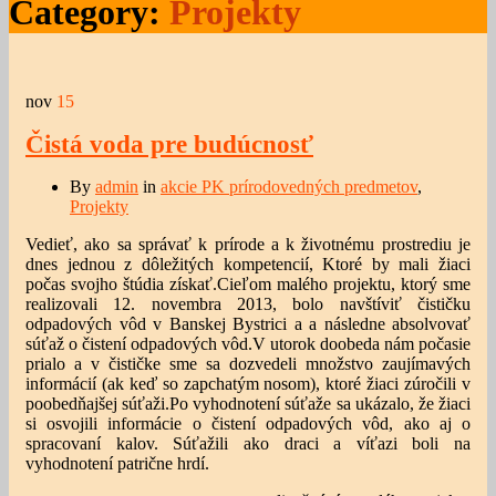
Category:
Projekty
nov
15
Čistá voda pre budúcnosť
By
admin
in
akcie PK prírodovedných predmetov
,
Projekty
Vedieť, ako sa správať k prírode a k životnému prostrediu je
dnes jednou z dôležitých kompetencií, Ktoré by mali žiaci
počas svojho štúdia získať.Cieľom malého projektu, ktorý sme
realizovali 12. novembra 2013, bolo navštíviť čističku
odpadových vôd v Banskej Bystrici a a následne absolvovať
súťaž o čistení odpadových vôd.V utorok doobeda nám počasie
prialo a v čističke sme sa dozvedeli množstvo zaujímavých
informácií (ak keď so zapchatým nosom), ktoré žiaci zúročili v
poobedňajšej súťaži.Po vyhodnotení súťaže sa ukázalo, že žiaci
si osvojili informácie o čistení odpadových vôd, ako aj o
spracovaní kalov. Súťažili ako draci a víťazi boli na
vyhodnotení patrične hrdí.