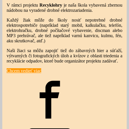
V rámci projektu
Recyklohry
je naša škola vybavená zbernou
nádobou na vyradené drobné elektrozariadenia.
Každý žiak môže do školy nosiť nepotrebné drobné
elektrospotrebiče (napríklad starý mobil, kalkulačku, telefón,
elektrohračku, drobné počítačové vybavenie, discman alebo
MP3 prehrávač, ale tiež napríklad varnú kanvicu, kulmu, fén,
aku skrutkovač, atď.)
Naši žiaci sa môžu zapojiť tiež do zábavných hier a súťaží,
výtvarných či fotografických úloh a kvízov z oblasti triedenia a
recyklácie odpadov, ktoré bude organizátor projektu zadávať.
Chcem vedieť viac