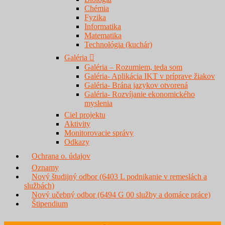
Chémia
Fyzika
Informatika
Matematika
Technológia (kuchár)
Galéria
Galéria – Rozumiem, teda som
Galéria- Aplikácia IKT v príprave žiakov
Galéria- Brána jazykov otvorená
Galéria- Rozvíjanie ekonomického
myslenia
Ciel projektu
Aktivity
Monitorovacie správy
Odkazy
Ochrana o. údajov
Oznamy
Nový študijný odbor (6403 L podnikanie v remeslách a
službách)
Nový učebný odbor (6494 G 00 služby a domáce práce)
Štipendium