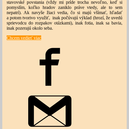
stavovské povstania (vždy mi príde trocha nevoľno, keď si
pomyslím, koľko hradov zaniklo práve vtedy, ale to sem
nepatrí). Ak navyše žiaci vedia, čo si majú všímať, hľadať
a potom tvorivo využiť,
inak počúvajú výklad (hrozí, že uvedú
sprievodcu do rozpakov otázkami), inak fotia, inak sa bavia,
inak pozerajú okolo seba.
Chcem vedieť viac