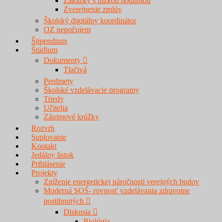
Zákazky s nízkou hodnotou
Zverejnenie zmlúv
Školský digitálny koordinátor
OZ nepočujem
Štipendium
Štúdium
Dokumenty
Tlačivá
Predmety
Školské vzdelávacie programy
Triedy
Učitelia
Záujmové krúžky
Rozvrh
Suplovanie
Kontakt
Jedálny lístok
Prihlásenie
Projekty
Zníženie energetickej náročnosti verejných budov
Moderná SOŠ- rovnosť vzdelávania zdravotne
postihnutých
Diskusia
Biológia