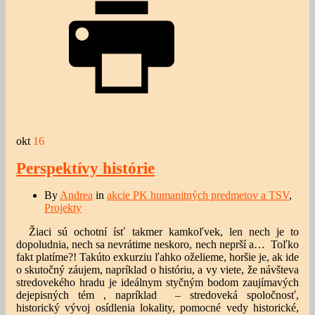
okt
16
Perspektívy histórie
By
Andrea
in
akcie PK humanitných predmetov a TSV
,
Projekty
Žiaci sú ochotní ísť takmer kamkoľvek, len nech je to
dopoludnia, nech sa nevrátime neskoro, nech neprší a…
T
oľko
fakt platíme?! Takúto exkurziu ľahko oželieme, horšie je, ak ide
o skutočný záujem, napríklad o históriu, a vy viete, že návšteva
stredovekého hradu je ideálnym styčným bodom zaujímavých
dejepisných tém , napríklad
– stredoveká spoločnosť,
historický vývoj osídlenia lokality, pomocné vedy historické,