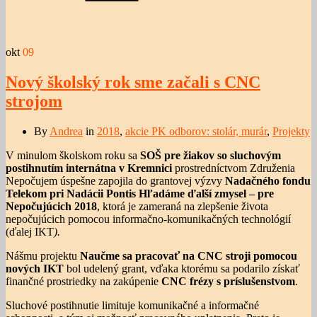
okt
09
Nový školský rok sme začali s CNC
strojom
By
Andrea
in
2018
,
akcie PK odborov: stolár, murár
,
Projekty
V minulom školskom roku sa
SOŠ pre žiakov so sluchovým
postihnutím internátna
v Kremnici
prostredníctvom Združenia
Nepočujem úspešne zapojila do grantovej výzvy
Nadačného fondu
Telekom pri Nadácii Pontis
Hľadáme ďalší zmysel – pre
Nepočujúcich 2018
, ktorá je zameraná na zlepšenie života
nepočujúcich pomocou informačno-komunikačných technológií
(ďalej IKT
).
Nášmu projektu
Naučme sa pracovať na CNC stroji pomocou
nových IKT
bol udelený grant, vďaka ktorému sa podarilo získať
finančné prostriedky na zakúpenie
CNC frézy s príslušenstvom
.
Sluchové postihnutie limituje komunikačné a informačné