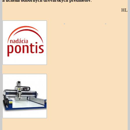
a učitelia odborných drevárskych predmetov
.
HL