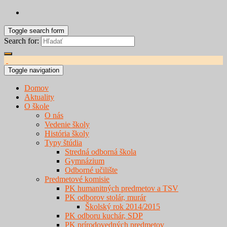
Toggle search form
Search for:
Toggle navigation
Domov
Aktuality
O škole
O nás
Vedenie školy
História školy
Typy štúdia
Stredná odborná škola
Gymnázium
Odborné učilište
Predmetové komisie
PK humanitných predmetov a TSV
PK odborov stolár, murár
Školský rok 2014/2015
PK odboru kuchár, SDP
PK prírodovedných predmetov