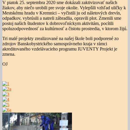
V piatok 25. septembra 2020 sme dokázali zaktivizovať našich
žiakov, aby niečo urobili pre svoje okolie. Vylepšili vzhľad uličky k
Mestskému hradu v Kremnici – vyčistili ju od náletových drevín,
odpadkov, vybrúsili a natreli zábradlia, opravili plot. Zmenili sme
postoj našich študentov k dobrovoľníckym aktivitám, pocítili
spoluzodpovednosť za kultúrnosť a čistotu prostredia, v ktorom žijú.
Tri malé projekty zrealizované na našej škole boli podporené zo
zdrojov Banskobystrického samosprávneho kraja v rámci
akreditovaného vzdelávacieho programu IUVENTY Projekt je
zmena.
OJ