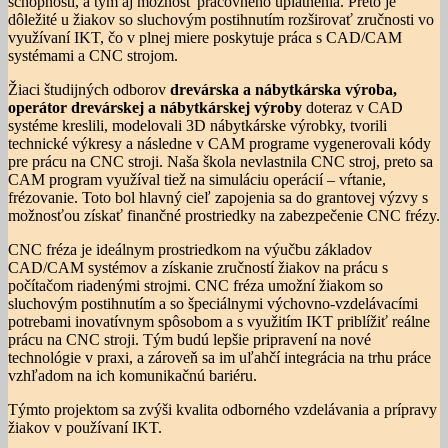
schopnosti, a tým aj možnosť pracovného uplatnenia. Preto je
dôležité u žiakov so sluchovým postihnutím rozširovať zručnosti vo
využívaní IKT, čo v plnej miere poskytuje práca s CAD/CAM
systémami a CNC strojom.
Žiaci študijných odborov
drevárska a nábytkárska výroba,
operátor drevárskej a nábytkárskej výroby
doteraz v CAD
systéme kreslili, modelovali 3D nábytkárske výrobky, tvorili
technické výkresy a následne v CAM programe vygenerovali kódy
pre prácu na CNC stroji. Naša škola nevlastnila CNC stroj, preto sa
CAM program využíval tiež na simuláciu operácií – vŕtanie,
frézovanie. Toto bol hlavný cieľ zapojenia sa do grantovej výzvy s
možnosťou získať finančné prostriedky na zabezpečenie CNC frézy.
CNC fréza je ideálnym prostriedkom na výučbu základov
CAD/CAM systémov a získanie zručností žiakov na prácu s
počítačom riadenými strojmi. CNC fréza umožní žiakom so
sluchovým postihnutím a so špeciálnymi výchovno-vzdelávacími
potrebami inovatívnym spôsobom a s využitím IKT priblížiť reálne
prácu na CNC stroji. Tým budú lepšie pripravení na nové
technológie v praxi, a zároveň sa im uľahčí integrácia na trhu práce
vzhľadom na ich komunikačnú bariéru.
Týmto projektom sa zvýši kvalita odborného vzdelávania a prípravy
žiakov v používaní IKT.