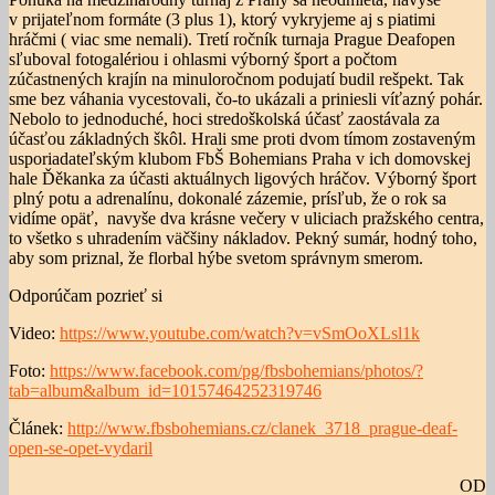
v prijateľnom formáte (3 plus 1), ktorý vykryjeme aj s piatimi
hráčmi ( viac sme nemali). Tretí ročník turnaja Prague Deafopen
sľuboval fotogalériou i ohlasmi výborný šport a počtom
zúčastnených krajín na minuloročnom podujatí budil rešpekt. Tak
sme bez váhania vycestovali, čo-to ukázali a priniesli víťazný pohár.
Nebolo to jednoduché, hoci stredoškolská účasť zaostávala za
účasťou základných škôl. Hrali sme proti dvom tímom zostaveným
usporiadateľským klubom FbŠ Bohemians Praha v ich domovskej
hale Ďěkanka za účasti aktuálnych ligových hráčov. Výborný šport
plný potu a adrenalínu, dokonalé zázemie, prísľub, že o rok sa
vidíme opäť, navyše dva krásne večery v uliciach pražského centra,
to všetko s uhradením väčšiny nákladov. Pekný sumár, hodný toho,
aby som priznal, že florbal hýbe svetom správnym smerom.
Odporúčam pozrieť si
Video:
https://www.youtube.com/watch?v=vSmOoXLsl1k
Foto:
https://www.facebook.com/pg/fbsbohemians/photos/?
tab=album&album_id=10157464252319746
Článek:
http://www.fbsbohemians.cz/clanek_3718_prague-deaf-
open-se-opet-vydaril
OD