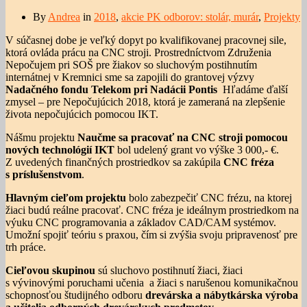
By
Andrea
in
2018
,
akcie PK odborov: stolár, murár
,
Projekty
V súčasnej dobe je veľký dopyt po kvalifikovanej pracovnej sile,
ktorá ovláda prácu na CNC stroji. Prostredníctvom Združenia
Nepočujem pri SOŠ pre žiakov so sluchovým postihnutím
internátnej v Kremnici sme sa zapojili do grantovej výzvy
Nadačného fondu Telekom pri
Nadácii Pontis
Hľadáme ďalší
zmysel – pre Nepočujúcich 2018, ktorá je zameraná na zlepšenie
života nepočujúcich pomocou IKT.
Nášmu projektu
Naučme sa pracovať na CNC stroji pomocou
nových technológií IKT
bol udelený grant vo výške 3 000,- €.
Z uvedených finančných prostriedkov sa zakúpila
CNC fréza
s príslušenstvom
.
Hlavným cieľom projektu
bolo zabezpečiť CNC frézu, na ktorej
žiaci budú reálne pracovať. CNC fréza je ideálnym prostriedkom na
výuku CNC programovania a základov CAD/CAM systémov.
Umožní spojiť teóriu s praxou, čím si zvýšia svoju pripravenosť pre
trh práce.
Cieľovou skupinou
sú sluchovo postihnutí žiaci, žiaci
s vývinovými poruchami učenia a žiaci s narušenou komunikačnou
schopnosťou študijného odboru
drevárska a nábytkárska výroba