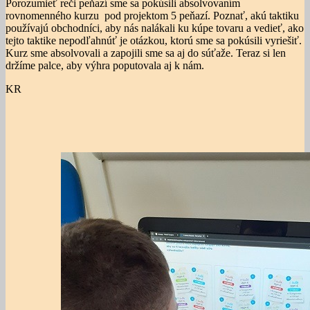
Porozumieť reči peňazí sme sa pokúsili absolvovaním
rovnomenného kurzu pod projektom 5 peňazí. Poznať, akú taktiku
používajú obchodníci, aby nás nalákali ku kúpe tovaru a vedieť, ako
tejto taktike nepodľahnúť je otázkou, ktorú sme sa pokúsili vyriešiť.
Kurz sme absolvovali a zapojili sme sa aj do súťaže. Teraz si len
držíme palce, aby výhra poputovala aj k nám.
KR