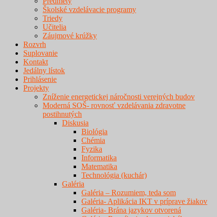
Predmety
Školské vzdelávacie programy
Triedy
Učitelia
Záujmové krúžky
Rozvrh
Suplovanie
Kontakt
Jedálny lístok
Prihlásenie
Projekty
Zníženie energetickej náročnosti verejných budov
Moderná SOŠ- rovnosť vzdelávania zdravotne
postihnutých
Diskusia
Biológia
Chémia
Fyzika
Informatika
Matematika
Technológia (kuchár)
Galéria
Galéria – Rozumiem, teda som
Galéria- Aplikácia IKT v príprave žiakov
Galéria- Brána jazykov otvorená