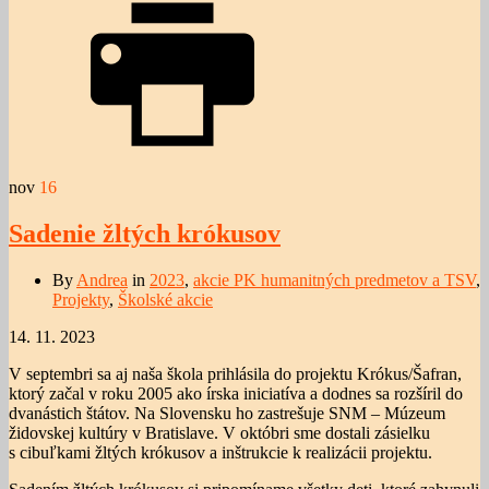
nov
16
Sadenie žltých krókusov
By
Andrea
in
2023
,
akcie PK humanitných predmetov a TSV
,
Projekty
,
Školské akcie
14. 11. 2023
V septembri sa aj naša škola prihlásila do projektu Krókus/Šafran,
ktorý začal v roku 2005 ako írska iniciatíva a dodnes sa rozšíril do
dvanástich štátov. Na Slovensku ho zastrešuje SNM – Múzeum
židovskej kultúry v Bratislave. V októbri sme dostali zásielku
s cibuľkami žltých krókusov a inštrukcie k realizácii projektu.