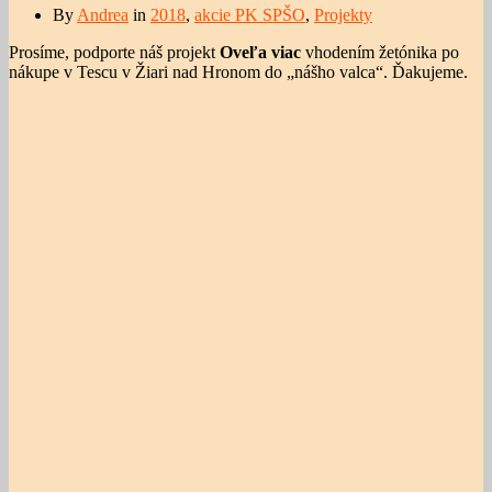
By
Andrea
in
2018
,
akcie PK SPŠO
,
Projekty
Prosíme, podporte náš projekt
Oveľa viac
vhodením žetónika po
nákupe v Tescu v Žiari nad Hronom do „nášho valca“. Ďakujeme.