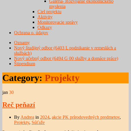
Galéria- Rozvíjanie ekonomického
myslenia
Ciel projektu
Aktivity
Monitorovacie správy
Odkazy
Ochrana o. údajov
Oznamy
Nový študijný odbor (6403 L podnikanie v remeslách a
službách)
Nový učebný odbor (6494 G 00 služby a domáce práce)
Štipendium
Category:
Projekty
jan
30
Reč peňazí
By
Andrea
in
2024
,
akcie PK prírodovedných predmetov
,
Projekty
,
Súťaže