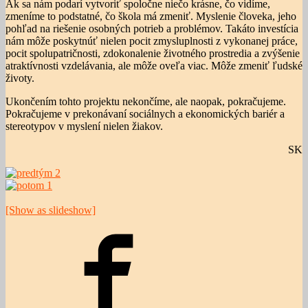
Ak sa nám podarí vytvoriť spoločne niečo krásne, čo vidíme,
zmeníme to podstatné, čo škola má zmeniť. Myslenie človeka, jeho
pohľad na riešenie osobných potrieb a problémov. Takáto investícia
nám môže poskytnúť nielen pocit zmysluplnosti z vykonanej práce,
pocit spolupatričnosti, zdokonalenie životného prostredia a zvýšenie
atraktívnosti vzdelávania, ale môže oveľa viac. Môže zmeniť ľudské
životy.
Ukončením tohto projektu nekončíme, ale naopak, pokračujeme.
Pokračujeme v prekonávaní sociálnych a ekonomických bariér a
stereotypov v myslení nielen žiakov.
SK
[Show as slideshow]