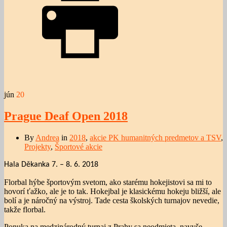
jún
20
Prague Deaf Open 2018
By
Andrea
in
2018
,
akcie PK humanitných predmetov a TSV
,
Projekty
,
Športové akcie
Hala Děkanka 7. – 8. 6. 2018
Florbal hýbe športovým svetom, ako starému hokejistovi sa mi to
hovorí ťažko, ale je to tak. Hokejbal je klasickému hokeju bližší, ale
bolí a je náročný na výstroj. Tade cesta školských turnajov nevedie,
takže florbal.
Ponuka na medzinárodný turnaj z Prahy sa neodmieta, navyše