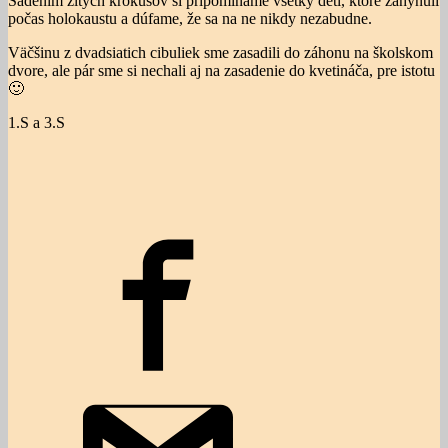
Sadením žltých krókusov si pripomíname všetky deti, ktoré zahynuli
počas holokaustu a dúfame, že sa na ne nikdy nezabudne.
Väčšinu z dvadsiatich cibuliek sme zasadili do záhonu na školskom
dvore, ale pár sme si nechali aj na zasadenie do kvetináča, pre istotu
🙂
1.S a 3.S