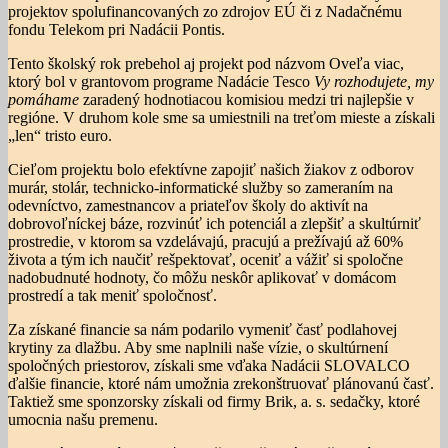
projektov spolufinancovaných zo zdrojov EÚ či z Nadačnému
fondu Telekom pri Nadácii Pontis.
Tento školský rok prebehol aj projekt pod názvom Oveľa viac,
ktorý bol v grantovom programe Nadácie Tesco
Vy rozhodujete, my
pomáhame
zaradený hodnotiacou komisiou medzi tri najlepšie v
regióne. V druhom kole sme sa umiestnili na treťom mieste a získali
„len“ tristo euro.
Cieľom projektu bolo efektívne zapojiť našich žiakov z odborov
murár, stolár, technicko-informatické služby so zameraním na
odevníctvo, zamestnancov a priateľov školy do aktivít na
dobrovoľníckej báze, rozvinúť ich potenciál a zlepšiť a skultúrniť
prostredie, v ktorom sa vzdelávajú, pracujú a prežívajú až 60%
života a tým ich naučiť rešpektovať, oceniť a vážiť si spoločne
nadobudnuté hodnoty, čo môžu neskôr aplikovať v domácom
prostredí a tak meniť spoločnosť.
Za získané financie sa nám podarilo vymeniť časť podlahovej
krytiny za dlažbu. Aby sme naplnili naše vízie, o skultúrnení
spoločných priestorov, získali sme vďaka Nadácii SLOVALCO
ďalšie financie, ktoré nám umožnia zrekonštruovať plánovanú časť.
Taktiež sme sponzorsky získali od firmy Brik, a. s. sedačky, ktoré
umocnia našu premenu.