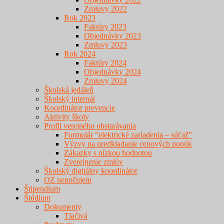
Zmluvy 2022
Rok 2023
Faktúry 2023
Objednávky 2023
Zmluvy 2023
Rok 2024
Faktúry 2024
Objednávky 2024
Zmluvy 2024
Školská jedáleň
Školský internát
Koordinátor prevencie
Aktivity školy
Profil verejného obstarávania
Formulár “elektrické zariadenia – súťaž”
Výzvy na predkladanie cenových ponúk
Zákazky s nízkou hodnotou
Zverejnenie zmlúv
Školský digitálny koordinátor
OZ nepočujem
Štipendium
Štúdium
Dokumenty
Tlačivá