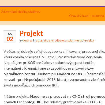
Záverečné skúšky stolárov
Oravský hrad – exkurzia
Projekt
JÚL
02
By
Andrea
in
2018
,
akcie PK odborov: stolár, murár
,
Projekty
V súčasnej dobe je veľký dopyt po kvalifikovanej pracovnej sile,
ktorá ovláda prácu na CNC stroji. Prostredníctvom Združenia
Nepočujem pri SOŠ pre žiakov so sluchovým postihnutím
internátnej v Kremnici sme sa zapojili do grantovej výzvy
Nadačného fondu Telekom pri
Nadácii Pontis
Hľadáme ďalš
zmysel – pre Nepočujúcich 2018, ktorá je zameraná na zlepšeni
života nepočujúcich pomocou IKT.
Nášmu projektu
Naučme sa pracovať na CNC stroji pomoc
nových technológií IKT
bol udelený grant vo výške 3 000,- €.