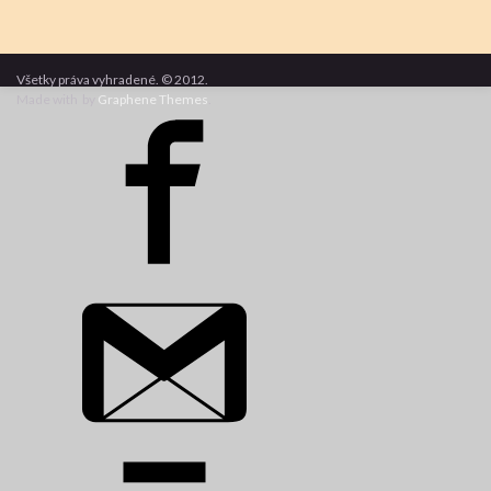
Všetky práva vyhradené. © 2012.
Made with
by
Graphene Themes
.