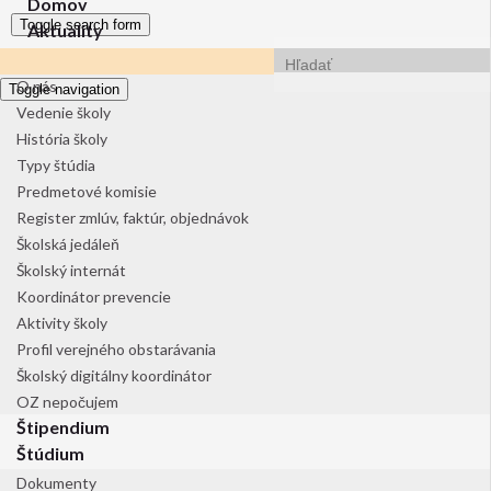
Domov
Toggle search form
Aktuality
Search for:
O škole
O nás
Toggle navigation
Vedenie školy
História školy
Typy štúdia
Predmetové komisie
Register zmlúv, faktúr, objednávok
Školská jedáleň
Školský internát
Koordinátor prevencie
Aktivity školy
Profil verejného obstarávania
Školský digitálny koordinátor
OZ nepočujem
Štipendium
Štúdium
Dokumenty