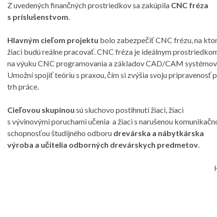
Z uvedených finančných prostriedkov sa zakúpila
CNC fréza
s príslušenstvom
.
Hlavným cieľom projektu
bolo zabezpečiť CNC frézu, na ktor
žiaci budú reálne pracovať. CNC fréza je ideálnym prostriedko
na výuku CNC programovania a základov CAD/CAM systémov
Umožní spojiť teóriu s praxou, čím si zvýšia svoju pripravenosť 
trh práce.
Cieľovou skupinou
sú sluchovo postihnutí žiaci, žiaci
s vývinovými poruchami učenia a žiaci s narušenou komunikačn
schopnosťou študijného odboru
drevárska a nábytkárska
výroba a učitelia odborných drevárskych predmetov
.