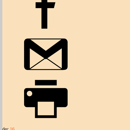
dec
16