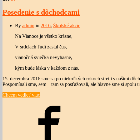
Posedenie s dôchodcami
By
admin
in
2016
,
Školské akcie
Na Vianoce je všetko krásne,
V srdciach ľudí zastal čas,
vianočná sviečka nevyhasne,
kým bude láska v každom z nás.
15. decembra 2016 sme sa po niekoľkých rokoch stretli s našimi dôc
Pospomínali sme, sem – tam sa posťažovali, ale hlavne sme si spolu u
Chcem vedieť viac