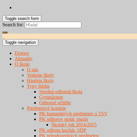
Toggle search form
Search for:
Toggle navigation
Domov
Aktuality
O škole
O nás
Vedenie školy
História školy
Typy štúdia
Stredná odborná škola
Gymnázium
Odborné učilište
Predmetové komisie
PK humanitných predmetov a TSV
PK odborov stolár, murár
Školský rok 2014/2015
PK odboru kuchár, SDP
PK prírodovedných predmetov