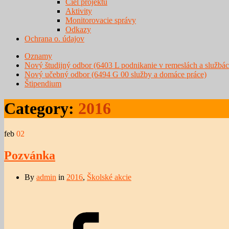
Ciel projektu
Aktivity
Monitorovacie správy
Odkazy
Ochrana o. údajov
Oznamy
Nový študijný odbor (6403 L podnikanie v remeslách a službác
Nový učebný odbor (6494 G 00 služby a domáce práce)
Štipendium
Category:
2016
feb
02
Pozvánka
By
admin
in
2016
,
Školské akcie