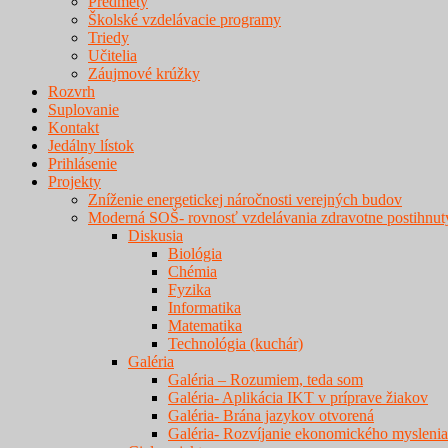
Predmety
Školské vzdelávacie programy
Triedy
Učitelia
Záujmové krúžky
Rozvrh
Suplovanie
Kontakt
Jedálny lístok
Prihlásenie
Projekty
Zníženie energetickej náročnosti verejných budov
Moderná SOŠ- rovnosť vzdelávania zdravotne postihnut
Diskusia
Biológia
Chémia
Fyzika
Informatika
Matematika
Technológia (kuchár)
Galéria
Galéria – Rozumiem, teda som
Galéria- Aplikácia IKT v príprave žiakov
Galéria- Brána jazykov otvorená
Galéria- Rozvíjanie ekonomického myslenia