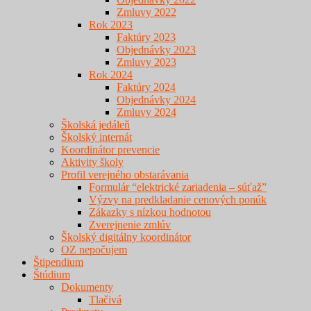
Zmluvy 2022
Rok 2023
Faktúry 2023
Objednávky 2023
Zmluvy 2023
Rok 2024
Faktúry 2024
Objednávky 2024
Zmluvy 2024
Školská jedáleň
Školský internát
Koordinátor prevencie
Aktivity školy
Profil verejného obstarávania
Formulár “elektrické zariadenia – súťaž”
Výzvy na predkladanie cenových ponúk
Zákazky s nízkou hodnotou
Zverejnenie zmlúv
Školský digitálny koordinátor
OZ nepočujem
Štipendium
Štúdium
Dokumenty
Tlačivá